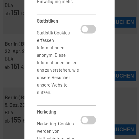
Einwilligung mehr.
BL4
151
ab
€
Statistiken
JETZT BUCHEN
Statistik Cookies
erfassen
Berlin ( BER )
-
Madrid ( MAD )
Informationen
22. Apr. 2027
-
26. Apr. 2027
anonym. Diese
BL4
Informationen helfen
151
ab
€
uns zu verstehen, wie
JETZT BUCHEN
unsere Besucher
unsere Website
nutzen.
Berlin ( BER )
-
Madrid ( MAD )
5. Dez. 2026
-
11. Dez. 2026
Marketing
BL4
155
ab
€
Marketing-Cookies
JETZT BUCHEN
werden von
Drittanbietern oder