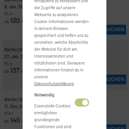
fortlaufend zu verbessern und
8. Jan. 2027
-
11. Jan. 2027
die Zugriffe auf unsere
BL4
Webseite zu analysieren.
130
ab
€
Cookie-Informationen werden
in deinem Browser
JETZT BUCHEN
gespeichert und helfen uns zu
verstehen, welche Abschnitte
Berlin ( BER )
-
Madrid ( MAD )
der Website für dich am
27. Jan. 2027
-
31. Jan. 2027
interessantesten und
BL4
nützlichsten sind. Genauere
137
Informationen findest du in
ab
€
unserer
JETZT BUCHEN
Datenschutzerklärung
.
Notwendig
Berlin ( BER )
-
Madrid ( MAD )
11. Dez. 2026
-
14. Dez. 2026
Essenzielle Cookies
Kiwi
ermöglichen
140
grundlegende
ab
€
Funktionen und sind