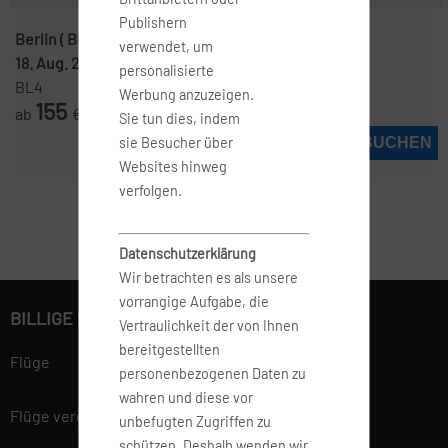
Publishern
Berlin ( BER )
-
Madrid ( MAD )
verwendet, um
18. Aug. 2026
-
26. Aug. 2026
personalisierte
BL4
Werbung anzuzeigen.
155
ab
€
Sie tun dies, indem
JETZT BUCHEN
sie Besucher über
Websites hinweg
verfolgen.
Datenschutzerklärung
Wir betrachten es als unsere
vorrangige Aufgabe, die
BILLIGE FLÜGE BUCHEN
Vertraulichkeit der von Ihnen
bereitgestellten
Flüge
personenbezogenen Daten zu
wahren und diese vor
Flüge vergleichen
unbefugten Zugriffen zu
schützen. Deshalb wenden wir