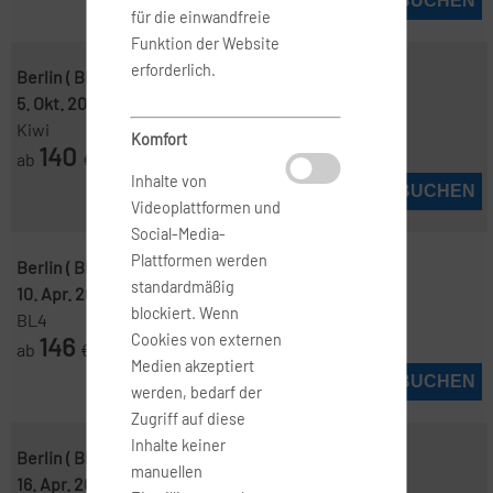
JETZT BUCHEN
für die einwandfreie
Funktion der Website
erforderlich.
Berlin ( BER )
-
Madrid ( MAD )
5. Okt. 2026
-
7. Okt. 2026
Kiwi
Komfort
140
ab
€
Inhalte von
JETZT BUCHEN
Videoplattformen und
Social-Media-
Plattformen werden
Berlin ( BER )
-
Madrid ( MAD )
standardmäßig
10. Apr. 2027
-
14. Apr. 2027
blockiert. Wenn
BL4
146
Cookies von externen
ab
€
Medien akzeptiert
JETZT BUCHEN
werden, bedarf der
Zugriff auf diese
Inhalte keiner
Berlin ( BER )
-
Madrid ( MAD )
manuellen
16. Apr. 2027
-
19. Apr. 2027