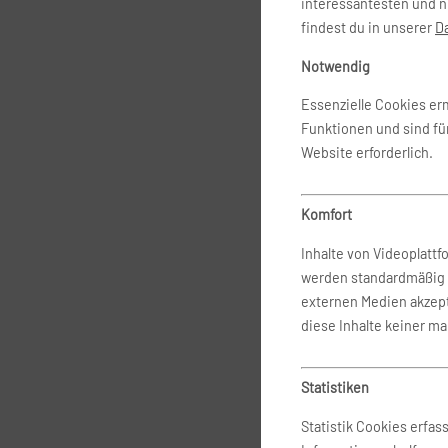
interessantesten und n
findest du in unserer
D
Notwendig
Essenzielle Cookies e
Funktionen und sind fü
Website erforderlich.
Komfort
Inhalte von Videoplatt
werden standardmäßig 
externen Medien akzepti
diese Inhalte keiner ma
Statistiken
Statistik Cookies erfa