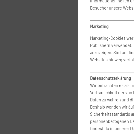
Informationen helfen u
Besucher unsere Websi
Marketing
Marketing-Cookies werd
Publishern verwendet,
anzuzeigen. Sie tun di
Websites hinweg verfo
Datenschutzerklärung
Wir betrachten es als u
Vertraulichkeit der vo
Daten zu wahren und di
Deshalb wenden wir äuß
Sicherheitsstandards a
personenbezogenen Dat
findest du in unserer 