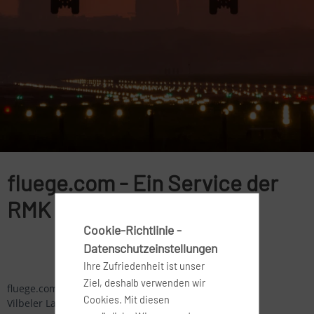
fluege.com - Ein Service der
RMK Nurflug.de GmbH
Cookie-Richtlinie -
Datenschutzeinstellungen
Ihre Zufriedenheit ist unser
Ziel, deshalb verwenden wir
fluege.com c/o RMK Nurflug.de GmbH
Cookies. Mit diesen
Vilbeler Landstraße 203