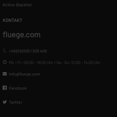
Airline-Blacklist
wahren und diese vor
unbefugten Zugriffen zu
schützen. Deshalb wenden wir
KONTAKT
äußerste Sorgfalt und
Modernste
fluege.com
Sicherheitsstandards an, um
einen maximalen Schutz Ihrer
personenbezogenen Daten zu
+49 (0) 6109 / 505 400
gewährleisten. Mehr
Informationen findest du in
Mo – Fr: 09.00 – 19.00 Uhr / Sa – So: 10.00 – 14.00 Uhr
unserer
info@fluege.com
Datenschutzerklärung.
Facebook
Twitter