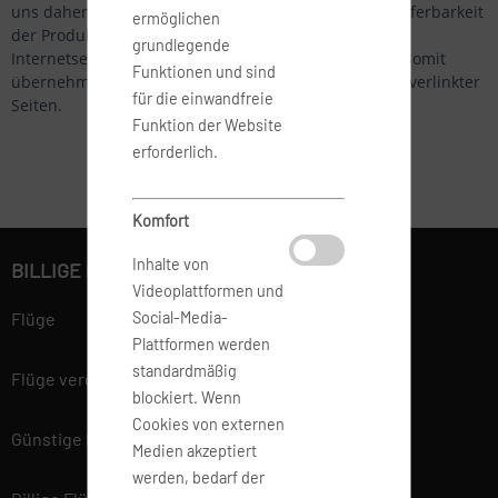
uns daher zu dem Stand, technischen Details und Lieferbarkeit
ermöglichen
der Produkte und Dienstleistungen. Links auf andere
grundlegende
Internetseiten werden nicht permanent kontrolliert. Somit
Funktionen und sind
übernehmen wir keine Verantwortung für den Inhalt verlinkter
für die einwandfreie
Seiten.
Funktion der Website
erforderlich.
Komfort
Inhalte von
BILLIGE FLÜGE BUCHEN
Videoplattformen und
Social-Media-
Flüge
Plattformen werden
standardmäßig
Flüge vergleichen
blockiert. Wenn
Cookies von externen
Günstige Flüge
Medien akzeptiert
werden, bedarf der