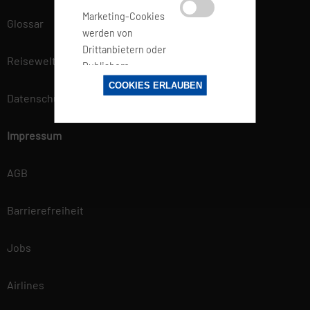
Marketing-Cookies
Glossar
werden von
Drittanbietern oder
Reisewelt
Publishern
verwendet, um
COOKIES ERLAUBEN
Datenschutz
personalisierte
Werbung anzuzeigen.
Sie tun dies, indem
Impressum
sie Besucher über
Websites hinweg
AGB
verfolgen.
Barrierefreiheit
Datenschutzerklärung
Wir betrachten es als unsere
Jobs
vorrangige Aufgabe, die
Vertraulichkeit der von Ihnen
Airlines
bereitgestellten
personenbezogenen Daten zu