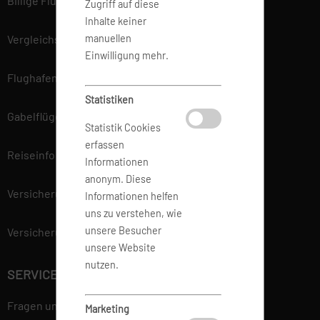
Billige Flüge
Zugriff auf diese
Inhalte keiner
manuellen
Vergleichsportal
Einwilligung mehr.
Flughafen Informationen
Statistiken
Gabelflüge
Statistik Cookies
erfassen
Reiseinfo
Informationen
anonym. Diese
Versicherung
Informationen helfen
uns zu verstehen, wie
unsere Besucher
Versicherungsvertrag widerrufen
unsere Website
nutzen.
SERVICE
Fragen und Antworten
Marketing