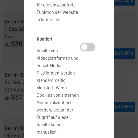
JETZT BUCHEN
für die einwandfreie
Funktion der Website
erforderlich.
Berlin ( BER )
-
Manila ( MNL )
1. Sep. 2026
-
16. Sep. 2026
Kiwi
Komfort
936
ab
€
Inhalte von
JETZT BUCHEN
Videoplattformen und
Social-Media-
Plattformen werden
Berlin ( BER )
-
Manila ( MNL )
standardmäßig
22. Feb. 2027
-
17. März 2027
blockiert. Wenn
BERlogic
937
Cookies von externen
ab
€
Medien akzeptiert
JETZT BUCHEN
werden, bedarf der
Zugriff auf diese
Inhalte keiner
Berlin ( BER )
-
Manila ( MNL )
manuellen
19. Feb. 2027
-
5. März 2027