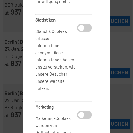
Einwilligung mehr.
BERlogic
937
ab
€
Statistiken
JETZT BUCHEN
Statistik Cookies
erfassen
Berlin ( BER )
-
Manila ( MNL )
Informationen
27. Jan. 2027
-
15. Feb. 2027
anonym. Diese
BERlogic
Informationen helfen
937
ab
€
uns zu verstehen, wie
JETZT BUCHEN
unsere Besucher
unsere Website
nutzen.
Berlin ( BER )
-
Manila ( MNL )
22. Jan. 2027
-
15. Feb. 2027
Marketing
BERlogic
937
ab
€
Marketing-Cookies
JETZT BUCHEN
werden von
Drittanbietern oder