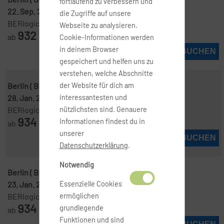
fortlaufend zu verbessern und
22. Sep. 2026
-
5. Okt. 2026
die Zugriffe auf unsere
BERlogic
Webseite zu analysieren.
932
ab
€
Cookie-Informationen werden
in deinem Browser
JETZT BUCHEN
gespeichert und helfen uns zu
verstehen, welche Abschnitte
Berlin ( BER )
-
Manila ( MNL )
der Website für dich am
28. Jan. 2027
-
15. Feb. 2027
interessantesten und
BERlogic
nützlichsten sind. Genauere
934
Informationen findest du in
ab
€
unserer
JETZT BUCHEN
Datenschutzerklärung
.
Notwendig
Berlin ( BER )
-
Manila ( MNL )
23. Jan. 2027
-
15. Feb. 2027
Essenzielle Cookies
BERlogic
ermöglichen
934
grundlegende
ab
€
Funktionen und sind