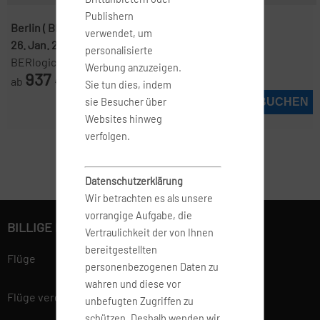
Publishern
Berlin ( BER )
-
Manila ( MNL )
verwendet, um
26. Jan. 2027
-
15. Feb. 2027
personalisierte
BERlogic
Werbung anzuzeigen.
937
ab
€
Sie tun dies, indem
JETZT BUCHEN
sie Besucher über
Websites hinweg
verfolgen.
Datenschutzerklärung
Wir betrachten es als unsere
vorrangige Aufgabe, die
BILLIGE FLÜGE BUCHEN
Vertraulichkeit der von Ihnen
bereitgestellten
Flüge
personenbezogenen Daten zu
wahren und diese vor
Flüge vergleichen
unbefugten Zugriffen zu
schützen. Deshalb wenden wir