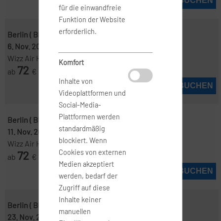
JETZT BUCHEN
für die einwandfreie
Funktion der Website
erforderlich.
Berlin ( BER )
-
Sofia ( SOF )
6. Nov. 2026
-
8. Nov. 2026
Wizz Air Hungary
Komfort
72
ab
€
Inhalte von
JETZT BUCHEN
Videoplattformen und
Social-Media-
Plattformen werden
Berlin ( BER )
-
Sofia ( SOF )
standardmäßig
11. Nov. 2026
-
23. Nov. 2026
blockiert. Wenn
Wizz Air Hungary
72
Cookies von externen
ab
€
Medien akzeptiert
JETZT BUCHEN
werden, bedarf der
Zugriff auf diese
Inhalte keiner
Berlin ( BER )
-
Sofia ( SOF )
manuellen
23. Nov. 2026
-
25. Nov. 2026