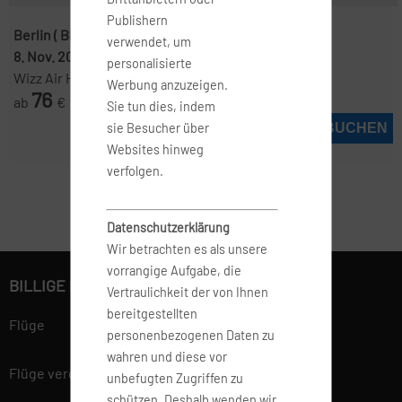
Publishern
Berlin ( BER )
-
Sofia ( SOF )
verwendet, um
8. Nov. 2026
-
9. Nov. 2026
personalisierte
Wizz Air Hungary
Werbung anzuzeigen.
76
ab
€
Sie tun dies, indem
JETZT BUCHEN
sie Besucher über
Websites hinweg
verfolgen.
Datenschutzerklärung
Wir betrachten es als unsere
vorrangige Aufgabe, die
BILLIGE FLÜGE BUCHEN
Vertraulichkeit der von Ihnen
bereitgestellten
Flüge
personenbezogenen Daten zu
wahren und diese vor
Flüge vergleichen
unbefugten Zugriffen zu
schützen. Deshalb wenden wir