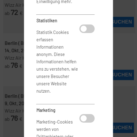
Einwilligung mehr.
Wizz Air Hungary
72
ab
€
Statistiken
JETZT BUCHEN
Statistik Cookies
erfassen
Berlin ( BER )
-
Sofia ( SOF )
Informationen
14. Okt. 2026
-
19. Okt. 2026
anonym. Diese
Wizz Air Hungary
Informationen helfen
76
ab
€
uns zu verstehen, wie
JETZT BUCHEN
unsere Besucher
unsere Website
nutzen.
Berlin ( BER )
-
Sofia ( SOF )
9. Okt. 2026
-
16. Okt. 2026
Marketing
Wizz Air Hungary
76
ab
€
Marketing-Cookies
JETZT BUCHEN
werden von
Drittanbietern oder