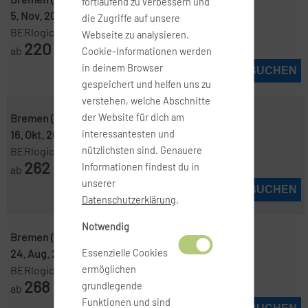
fortlaufend zu verbessern und
5. Nov. 2026
-
8. Nov. 2026
die Zugriffe auf unsere
BERlogic
Webseite zu analysieren.
220
ab
€
Cookie-Informationen werden
in deinem Browser
JETZT BUCHEN
gespeichert und helfen uns zu
verstehen, welche Abschnitte
Bremen ( BRE )
-
Oslo ( OSL )
der Website für dich am
16. Okt. 2026
-
19. Okt. 2026
interessantesten und
BERlogic
nützlichsten sind. Genauere
262
Informationen findest du in
ab
€
unserer
JETZT BUCHEN
Datenschutzerklärung
.
Notwendig
Bremen ( BRE )
-
Oslo ( OSL )
24. Aug. 2026
-
28. Aug. 2026
Essenzielle Cookies
BERlogic
ermöglichen
268
grundlegende
ab
€
Funktionen und sind