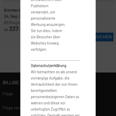
Publishern
Bremen ( BRE )
-
Oslo ( OSL )
verwendet, um
24. Sep. 2026
-
27. Sep. 2026
personalisierte
BERlogic
Werbung anzuzeigen.
337
ab
€
Sie tun dies, indem
JETZT BUCHEN
sie Besucher über
Websites hinweg
verfolgen.
Datenschutzerklärung
Wir betrachten es als unsere
vorrangige Aufgabe, die
BILLIGE FLÜGE BUCHEN
Vertraulichkeit der von Ihnen
bereitgestellten
Flüge
personenbezogenen Daten zu
wahren und diese vor
Flüge vergleichen
unbefugten Zugriffen zu
schützen. Deshalb wenden wir