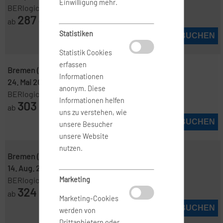
Einwilligung mehr.
BERlogic
287
ab
€
Statistiken
JETZT BUCHEN
Statistik Cookies
erfassen
Bremen ( BRE )
-
Oslo ( OSL )
Informationen
24. Mai 2027
-
7. Juni 2027
anonym. Diese
BERlogic
Informationen helfen
303
ab
€
uns zu verstehen, wie
JETZT BUCHEN
unsere Besucher
unsere Website
nutzen.
Bremen ( BRE )
-
Oslo ( OSL )
14. Aug. 2026
-
17. Aug. 2026
Marketing
BERlogic
324
ab
€
Marketing-Cookies
JETZT BUCHEN
werden von
Drittanbietern oder