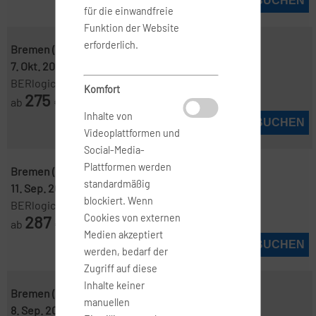
JETZT BUCHEN
für die einwandfreie
Funktion der Website
erforderlich.
Bremen ( BRE )
-
Oslo ( OSL )
7. Okt. 2026
-
14. Okt. 2026
BERlogic
Komfort
275
ab
€
Inhalte von
JETZT BUCHEN
Videoplattformen und
Social-Media-
Plattformen werden
Bremen ( BRE )
-
Oslo ( OSL )
standardmäßig
11. Sep. 2026
-
13. Sep. 2026
blockiert. Wenn
BERlogic
287
Cookies von externen
ab
€
Medien akzeptiert
JETZT BUCHEN
werden, bedarf der
Zugriff auf diese
Inhalte keiner
Bremen ( BRE )
-
Oslo ( OSL )
manuellen
8. Sep. 2026
-
12. Sep. 2026