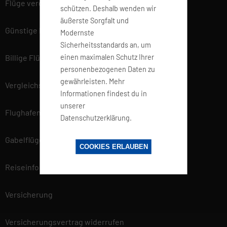
Flüge vergleichen
schützen. Deshalb wenden wir
äußerste Sorgfalt und
Günstige Flüge
Modernste
Sicherheitsstandards an, um
einen maximalen Schutz Ihrer
Billige Flüge
personenbezogenen Daten zu
gewährleisten. Mehr
Vergleichsportal
Informationen findest du in
unserer
Flughafen Informationen
Datenschutzerklärung.
Gabelflüge
COOKIES ERLAUBEN
Reiseinfo
Versicherung
Versicherungsvertrag widerrufen