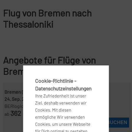
Flug von Bremen nach
Thessaloniki
Angebote für Flüge von
Bremen nach Thessaloniki
Cookie-Richtlinie -
Datenschutzeinstellungen
Bremen ( BRE )
-
Thessaloniki ( SKG )
Ihre Zufriedenheit ist unser
24. Sep. 2026
-
27. Sep. 2026
Ziel, deshalb verwenden wir
BERlogic
Cookies. Mit diesen
362
ab
€
ermögliche Wir verwenden
JETZT BUCHEN
Cookies, um unsere Webseite
für Dich optimal zu gestalten,