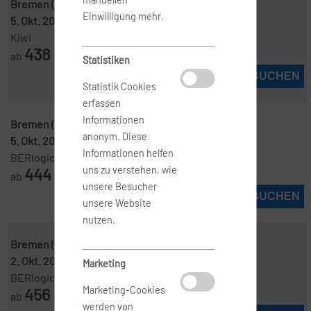
Bremen ( BRE )
-
Thessaloniki ( SKG )
Einwilligung mehr.
5. Okt. 2026
-
8. Okt. 2026
Kiwi
438
ab
€
Statistiken
JETZT BUCHEN
Statistik Cookies
erfassen
Informationen
Bremen ( BRE )
-
Thessaloniki ( SKG )
anonym. Diese
5. Okt. 2026
-
8. Okt. 2026
Informationen helfen
BERlogic
444
uns zu verstehen, wie
ab
€
unsere Besucher
JETZT BUCHEN
unsere Website
nutzen.
Bremen ( BRE )
-
Thessaloniki ( SKG )
2. Okt. 2026
-
9. Okt. 2026
Marketing
BERlogic
456
Marketing-Cookies
ab
€
werden von