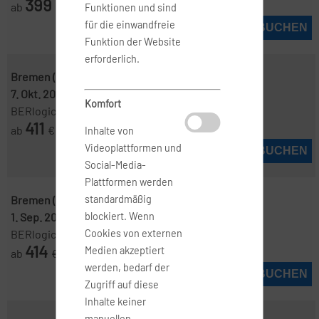
399
ab
€
Funktionen und sind
für die einwandfreie
JETZT BUCHEN
Funktion der Website
erforderlich.
Bremen ( BRE )
-
Thessaloniki ( SKG )
7. Okt. 2026
-
14. Okt. 2026
Komfort
BERlogic
411
ab
€
Inhalte von
Videoplattformen und
JETZT BUCHEN
Social-Media-
Plattformen werden
Bremen ( BRE )
-
Thessaloniki ( SKG )
standardmäßig
1. Sep. 2026
-
9. Sep. 2026
blockiert. Wenn
BERlogic
Cookies von externen
414
Medien akzeptiert
ab
€
werden, bedarf der
JETZT BUCHEN
Zugriff auf diese
Inhalte keiner
manuellen