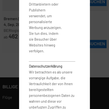
JETZT BUCHEN
Drittanbietern oder
Publishern
verwendet, um
Bremen ( BRE )
-
Thessaloniki ( SKG )
personalisierte
4. Sep. 2026
-
8. Sep. 2026
Werbung anzuzeigen.
BERlogic
Sie tun dies, indem
462
ab
€
sie Besucher über
JETZT BUCHEN
Websites hinweg
verfolgen.
Datenschutzerklärung
Wir betrachten es als unsere
vorrangige Aufgabe, die
Vertraulichkeit der von Ihnen
BILLIGE FLÜGE BUCHEN
bereitgestellten
personenbezogenen Daten zu
Flüge
wahren und diese vor
unbefugten Zugriffen zu