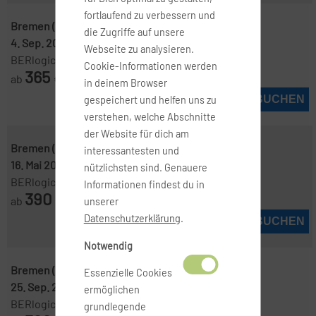
fortlaufend zu verbessern und
Bremen ( BRE )
-
Thessaloniki ( SKG )
die Zugriffe auf unsere
4. Sep. 2026
-
8. Sep. 2026
Webseite zu analysieren.
BERlogic
Cookie-Informationen werden
365
ab
€
in deinem Browser
JETZT BUCHEN
gespeichert und helfen uns zu
verstehen, welche Abschnitte
der Website für dich am
Bremen ( BRE )
-
Thessaloniki ( SKG )
interessantesten und
16. Mai 2027
-
6. Juni 2027
nützlichsten sind. Genauere
BERlogic
Informationen findest du in
390
ab
€
unserer
Datenschutzerklärung
.
JETZT BUCHEN
Notwendig
Bremen ( BRE )
-
Thessaloniki ( SKG )
Essenzielle Cookies
25. Sep. 2026
-
2. Okt. 2026
ermöglichen
BERlogic
grundlegende