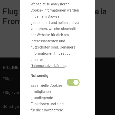
Webseite zu analysieren.
Flug von BRE nach Jerez de la
Cookie-Informationen werden
in deinem Browser
Frontera
gespeichert und helfen uns zu
verstehen, welche Abschnitte
der Website für dich am
interessantesten und
nützlichsten sind. Genauere
Informationen findest du in
unserer
Datenschutzerklärung
.
BILLIGE FLÜGE BUCHEN
Notwendig
Flüge
Essenzielle Cookies
ermöglichen
Flüge vergleichen
grundlegende
Funktionen und sind
Günstige Flüge
für die einwandfreie