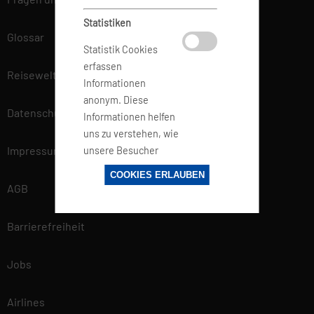
Statistiken
Glossar
Statistik Cookies
erfassen
Reisewelt
Informationen
anonym. Diese
Datenschutz
Informationen helfen
uns zu verstehen, wie
Impressum
unsere Besucher
unsere Website
COOKIES ERLAUBEN
nutzen.
AGB
Barrierefreiheit
Marketing
Marketing-Cookies
Jobs
werden von
Drittanbietern oder
Airlines
Publishern