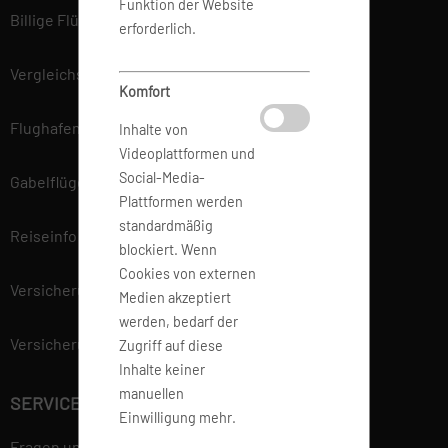
Funktion der Website
Billige Flüge
erforderlich.
Vergleichsportal
Komfort
Flughafen Informationen
Inhalte von
Videoplattformen und
Social-Media-
Gabelflüge
Plattformen werden
standardmäßig
Reiseinfo
blockiert. Wenn
Cookies von externen
Versicherung
Medien akzeptiert
werden, bedarf der
Versicherungsvertrag widerrufen
Zugriff auf diese
Inhalte keiner
manuellen
SERVICE
Einwilligung mehr.
Fragen und Antworten