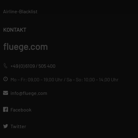
verwendet, um
Airline-Blacklist
personalisierte
Werbung anzuzeigen.
Sie tun dies, indem
KONTAKT
sie Besucher über
Websites hinweg
fluege.com
verfolgen.
+49 (0) 6109 / 505 400
Datenschutzerklärung
Wir betrachten es als unsere
Mo – Fr: 09.00 – 19.00 Uhr / Sa – So: 10.00 – 14.00 Uhr
vorrangige Aufgabe, die
Vertraulichkeit der von Ihnen
info@fluege.com
bereitgestellten
personenbezogenen Daten zu
Facebook
wahren und diese vor
unbefugten Zugriffen zu
Twitter
schützen. Deshalb wenden wir
äußerste Sorgfalt und