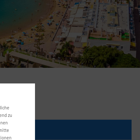
liche
fend zu
onen
Preis
nitte
tionen