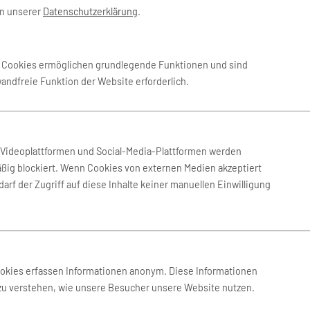
in unserer
Datenschutzerklärung
.
 Jan. 2027
-
25. Jan. 2027
Eurowings
e Cookies ermöglichen grundlegende Funktionen und sind
wandfreie Funktion der Website erforderlich.
 Jan. 2027
-
25. Jan. 2027
AirTuerk
 Jan. 2027
-
25. Jan. 2027
Involatus
n Videoplattformen und Social-Media-Plattformen werden
ßig blockiert. Wenn Cookies von externen Medien akzeptiert
arf der Zugriff auf diese Inhalte keiner manuellen Einwilligung
 Jan. 2027
-
25. Jan. 2027
BERlogic
 Jan. 2027
-
1. Feb. 2027
Eurowings
ookies erfassen Informationen anonym. Diese Informationen
 zu verstehen, wie unsere Besucher unsere Website nutzen.