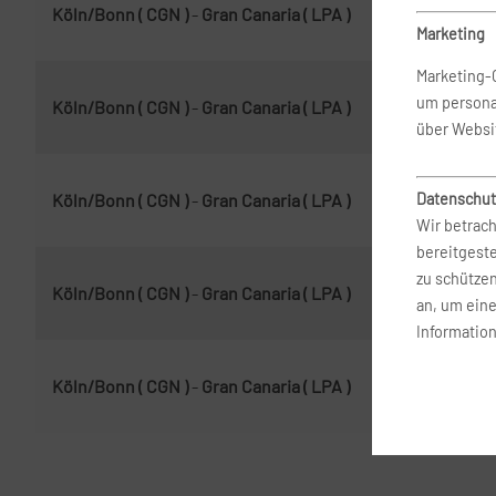
Köln/Bonn ( CGN )
-
Gran Canaria ( LPA )
25.
Marketing
Marketing-
um persona
Köln/Bonn ( CGN )
-
Gran Canaria ( LPA )
4. 
über Websi
Datenschut
Köln/Bonn ( CGN )
-
Gran Canaria ( LPA )
25.
Wir betrach
bereitgest
zu schütze
Köln/Bonn ( CGN )
-
Gran Canaria ( LPA )
12.
an, um ein
Information
Köln/Bonn ( CGN )
-
Gran Canaria ( LPA )
5. 