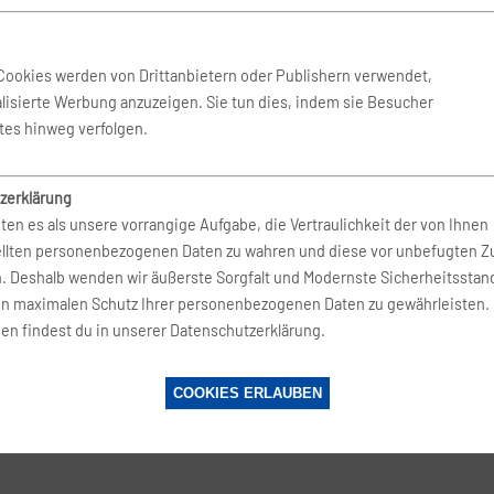
 Jan. 2027
-
1. Feb. 2027
AirTuerk
Cookies werden von Drittanbietern oder Publishern verwendet,
lisierte Werbung anzuzeigen. Sie tun dies, indem sie Besucher
Jan. 2027
-
18. Jan. 2027
Eurowings
tes hinweg verfolgen.
zerklärung
 Jan. 2027
-
1. Feb. 2027
Involatus
ten es als unsere vorrangige Aufgabe, die Vertraulichkeit der von Ihnen
ellten personenbezogenen Daten zu wahren und diese vor unbefugten Zu
n. Deshalb wenden wir äußerste Sorgfalt und Modernste Sicherheitsstan
 Jan. 2027
-
19. Jan. 2027
Corendon
en maximalen Schutz Ihrer personenbezogenen Daten zu gewährleisten.
en findest du in unserer Datenschutzerklärung.
Jan. 2027
-
26. Jan. 2027
Corendon
COOKIES ERLAUBEN