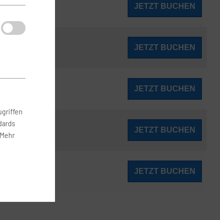
157
JETZT BUCHEN
ab
€
175
JETZT BUCHEN
ab
€
177
JETZT BUCHEN
ab
€
griffen
dards
182
JETZT BUCHEN
ab
€
 Mehr
182
JETZT BUCHEN
ab
€