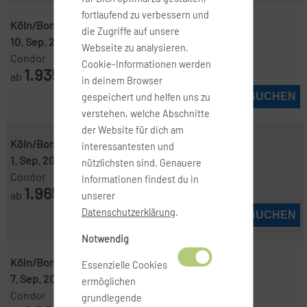
fortlaufend zu verbessern und
Köln/Bonn ( QKL )
-
Melbourne ( MEL )
die Zugriffe auf unsere
10. Sep. 2026
-
24. Sep. 2026
Webseite zu analysieren.
Condor
Cookie-Informationen werden
1.935
ab
€
in deinem Browser
JETZT BUCHEN
gespeichert und helfen uns zu
verstehen, welche Abschnitte
der Website für dich am
Köln/Bonn ( QKL )
-
Melbourne ( MEL )
interessantesten und
1. Sep. 2026
-
6. Sep. 2026
nützlichsten sind. Genauere
Condor
Informationen findest du in
1.965
ab
€
unserer
Datenschutzerklärung
.
JETZT BUCHEN
Notwendig
Köln/Bonn ( QKL )
-
Melbourne ( MEL )
Essenzielle Cookies
7. Sep. 2026
-
14. Sep. 2026
ermöglichen
Condor
grundlegende