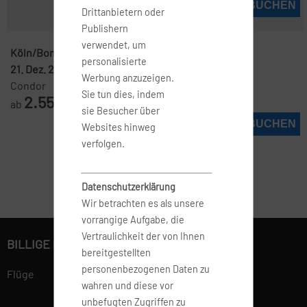
JETZT BUCHEN
Drittanbietern oder
Publishern
verwendet, um
Köln/Bonn ( QKL )
-
Melbourne ( MEL )
personalisierte
21. Dez. 2026
-
30. Dez. 2026
Werbung anzuzeigen.
Condor
Sie tun dies, indem
2.555
ab
€
sie Besucher über
JETZT BUCHEN
Websites hinweg
verfolgen.
Datenschutzerklärung
Wir betrachten es als unsere
vorrangige Aufgabe, die
Vertraulichkeit der von Ihnen
BILLIGE FLÜGE BUCHEN
bereitgestellten
personenbezogenen Daten zu
Flüge
wahren und diese vor
unbefugten Zugriffen zu