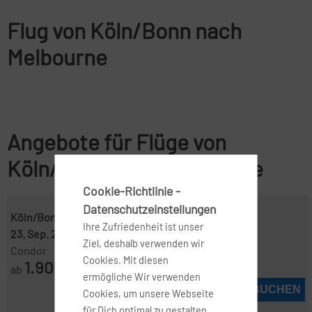
Flug von Köln/Bonn nach
Melbourne
Angebote für Flüge von
Köln/Bonn nach Melbourne
Cookie-Richtlinie -
Datenschutzeinstellungen
Köln/Bonn ( QKL )
-
Melbourne ( MEL )
Ihre Zufriedenheit ist unser
23. Sep. 2026
-
30. Sep. 2026
Ziel, deshalb verwenden wir
Condor
Cookies. Mit diesen
1.905
ab
€
ermögliche Wir verwenden
JETZT BUCHEN
Cookies, um unsere Webseite
für Dich optimal zu gestalten,