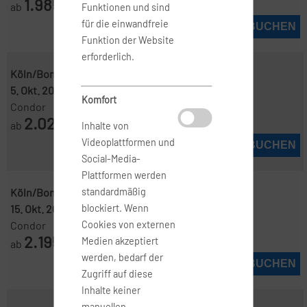
1.985
ab
€
Funktionen und sind
für die einwandfreie
JETZT BUCHEN
Funktion der Website
erforderlich.
Köln/Bonn ( QKL )
-
Melbourne ( MEL )
5. Okt. 2026
-
22. Okt. 2026
Komfort
Condor
2.025
ab
€
Inhalte von
Videoplattformen und
JETZT BUCHEN
Social-Media-
Plattformen werden
Köln/Bonn ( QKL )
-
Melbourne ( MEL )
standardmäßig
15. Okt. 2026
-
24. Okt. 2026
blockiert. Wenn
Condor
Cookies von externen
2.195
Medien akzeptiert
ab
€
werden, bedarf der
JETZT BUCHEN
Zugriff auf diese
Inhalte keiner
manuellen