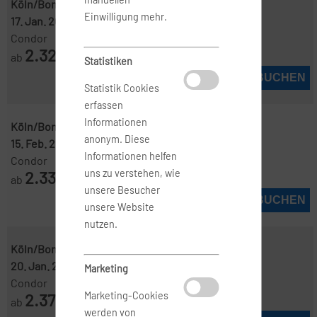
Köln/Bonn ( QKL )
-
Melbourne ( MEL )
Einwilligung mehr.
17. Jan. 2027
-
30. Jan. 2027
Condor
2.325
ab
€
Statistiken
JETZT BUCHEN
Statistik Cookies
erfassen
Informationen
Köln/Bonn ( QKL )
-
Melbourne ( MEL )
anonym. Diese
15. Feb. 2027
-
7. März 2027
Informationen helfen
Condor
2.335
uns zu verstehen, wie
ab
€
unsere Besucher
JETZT BUCHEN
unsere Website
nutzen.
Köln/Bonn ( QKL )
-
Melbourne ( MEL )
20. Jan. 2027
-
10. Feb. 2027
Marketing
Condor
2.375
Marketing-Cookies
ab
€
werden von