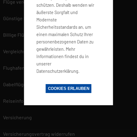
Flüge vergleichen
schützen. Deshalb wenden wir
äußerste Sorgfalt und
Günstige Flüge
Modernste
Sicherheitsstandards an, um
einen maximalen Schutz Ihrer
Billige Flüge
personenbezogenen Daten zu
gewährleisten. Mehr
Vergleichsportal
Informationen findest du in
unserer
Flughafen Informationen
Datenschutzerklärung.
Gabelflüge
COOKIES ERLAUBEN
Reiseinfo
Versicherung
Versicherungsvertrag widerrufen