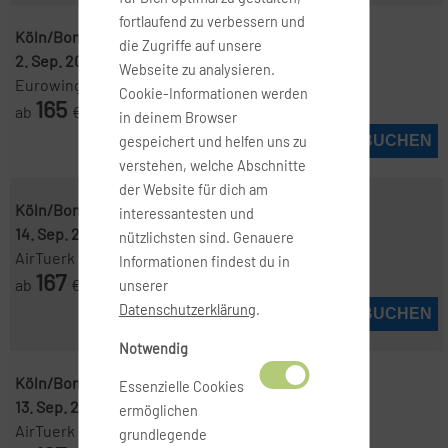
fortlaufend zu verbessern und
Köln/Bonn ( CGN )
-
Stockholm ( ARN )
die Zugriffe auf unsere
2. Sep. 2026
-
2. Sep. 2026
Webseite zu analysieren.
Eurowings
Cookie-Informationen werden
165
ab
€
in deinem Browser
JETZT BUCHEN
gespeichert und helfen uns zu
verstehen, welche Abschnitte
der Website für dich am
Köln/Bonn ( CGN )
-
Stockholm ( ARN )
interessantesten und
14. Sep. 2026
-
20. Sep. 2026
nützlichsten sind. Genauere
AirTuerk
Informationen findest du in
167
ab
€
unserer
Datenschutzerklärung
.
JETZT BUCHEN
Notwendig
Köln/Bonn ( CGN )
-
Stockholm ( ARN )
Essenzielle Cookies
13. Sep. 2026
-
20. Sep. 2026
ermöglichen
AirTuerk
grundlegende