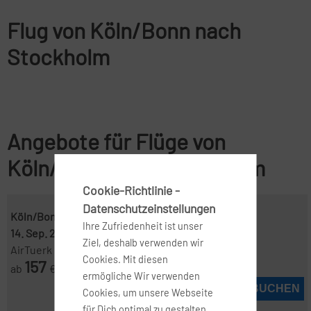
Flug von Köln/Bonn nach
Stockholm
Angebote für Flüge von
Köln/Bonn nach Stockholm
Cookie-Richtlinie -
Datenschutzeinstellungen
Köln/Bonn ( CGN )
-
Stockholm ( ARN )
Ihre Zufriedenheit ist unser
14. Sep. 2026
-
25. Sep. 2026
Ziel, deshalb verwenden wir
AirTuerk
Cookies. Mit diesen
157
ab
€
ermögliche Wir verwenden
JETZT BUCHEN
Cookies, um unsere Webseite
für Dich optimal zu gestalten,