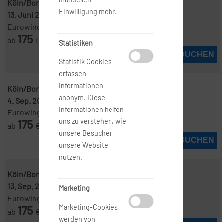
Köln/Bonn ( CGN )
-
Stockholm ( ARN )
Einwilligung mehr.
13. Juni 2027
-
18. Juni 2027
Eurowings
175
ab
€
Statistiken
JETZT BUCHEN
Statistik Cookies
erfassen
Informationen
Köln/Bonn ( CGN )
-
Stockholm ( ARN )
anonym. Diese
4. Sep. 2026
-
6. Sep. 2026
Informationen helfen
Eurowings
175
uns zu verstehen, wie
ab
€
unsere Besucher
JETZT BUCHEN
unsere Website
nutzen.
Köln/Bonn ( CGN )
-
Stockholm ( ARN )
13. Sep. 2026
-
18. Sep. 2026
Marketing
Eurowings
175
Marketing-Cookies
ab
€
werden von