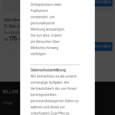
JETZT BUCHEN
Drittanbietern oder
Publishern
verwendet, um
Köln/Bonn ( CGN )
-
Stockholm ( ARN )
personalisierte
11. Sep. 2026
-
18. Sep. 2026
Werbung anzuzeigen.
Eurowings
Sie tun dies, indem
175
ab
€
sie Besucher über
JETZT BUCHEN
Websites hinweg
verfolgen.
Datenschutzerklärung
Wir betrachten es als unsere
vorrangige Aufgabe, die
Vertraulichkeit der von Ihnen
BILLIGE FLÜGE BUCHEN
bereitgestellten
personenbezogenen Daten zu
Flüge
wahren und diese vor
unbefugten Zugriffen zu