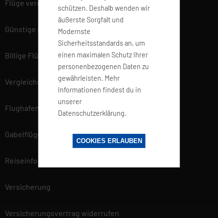
Flüge vergleichen
schützen. Deshalb wenden wir
äußerste Sorgfalt und
Günstige Flüge
Modernste
Sicherheitsstandards an, um
einen maximalen Schutz Ihrer
Billige Flüge
personenbezogenen Daten zu
gewährleisten. Mehr
Vergleichsportal
Informationen findest du in
unserer
Flughafen Informationen
Datenschutzerklärung.
Gabelflüge
COOKIES ERLAUBEN
Reiseinfo
Versicherung
Versicherungsvertrag widerrufen