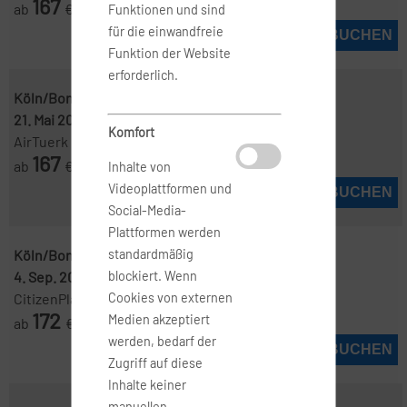
167
ab
€
Funktionen und sind
für die einwandfreie
JETZT BUCHEN
Funktion der Website
erforderlich.
Köln/Bonn ( CGN )
-
Stockholm ( ARN )
21. Mai 2027
-
24. Mai 2027
Komfort
AirTuerk
167
ab
€
Inhalte von
Videoplattformen und
JETZT BUCHEN
Social-Media-
Plattformen werden
Köln/Bonn ( CGN )
-
Stockholm ( ARN )
standardmäßig
4. Sep. 2026
-
25. Sep. 2026
blockiert. Wenn
CitizenPlane
Cookies von externen
172
Medien akzeptiert
ab
€
werden, bedarf der
JETZT BUCHEN
Zugriff auf diese
Inhalte keiner
manuellen