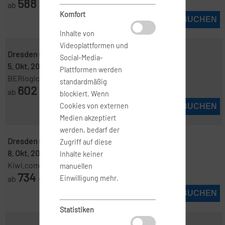
588
ab
€
Komfort
JETZT BUCHEN
Inhalte von
Videoplattformen und
Dresden ( DRS )
-
Santorin ( JTR )
Social-Media-
5. Okt. 2026
-
12. Okt. 2026
Plattformen werden
BERlogic
standardmäßig
602
ab
€
blockiert. Wenn
Cookies von externen
JETZT BUCHEN
Medien akzeptiert
werden, bedarf der
Dresden ( DRS )
-
Santorin ( JTR )
Zugriff auf diese
8. Okt. 2026
-
11. Okt. 2026
Inhalte keiner
Kiwi.com
manuellen
734
ab
€
Einwilligung mehr.
JETZT BUCHEN
Statistiken