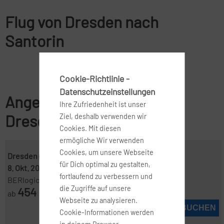
Flug von Dresden nach
Santorin
Cookie-Richtlinie -
Datenschutzeinstellungen
Angebote für Flüge von
Ihre Zufriedenheit ist unser
Dresden nach Santorin
Ziel, deshalb verwenden wir
Cookies. Mit diesen
ermögliche Wir verwenden
Cookies, um unsere Webseite
Dresden ( DRS )
-
Santorin ( JTR )
für Dich optimal zu gestalten,
8. Okt. 2026
-
11. Okt. 2026
fortlaufend zu verbessern und
BERlogic
die Zugriffe auf unsere
454
ab
€
Webseite zu analysieren.
JETZT BUCHEN
Cookie-Informationen werden