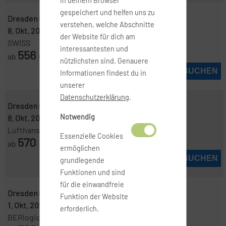
in deinem Browser
gespeichert und helfen uns zu
Dresden ( DRS )
-
Santorin ( JTR )
verstehen, welche Abschnitte
8. Okt. 2026
-
11. Okt. 2026
der Website für dich am
SWISS
interessantesten und
556
ab
€
nützlichsten sind. Genauere
JETZT BUCHEN
Informationen findest du in
unserer
Datenschutzerklärung
.
Dresden ( DRS )
-
Santorin ( JTR )
Notwendig
8. Okt. 2026
-
11. Okt. 2026
Lufthansa
Essenzielle Cookies
570
ab
€
ermöglichen
JETZT BUCHEN
grundlegende
Funktionen und sind
für die einwandfreie
Dresden ( DRS )
-
Santorin ( JTR )
Funktion der Website
1. Okt. 2026
-
10. Okt. 2026
erforderlich.
BERlogic