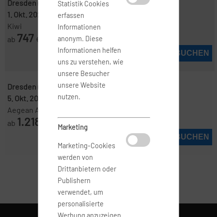
Dresden ( DRS )
-
Santorin ( JTR )
Statistik Cookies
1. Okt. 2026
-
10. Okt. 2026
erfassen
Kiwi
Informationen
747
ab
€
anonym. Diese
Informationen helfen
JETZT BUCHEN
uns zu verstehen, wie
unsere Besucher
unsere Website
Dresden ( DRS )
-
Santorin ( JTR )
nutzen.
5. Okt. 2026
-
12. Okt. 2026
Aegean Airlines
1.218
ab
€
Marketing
JETZT BUCHEN
Marketing-Cookies
werden von
Drittanbietern oder
Publishern
verwendet, um
personalisierte
Werbung anzuzeigen.