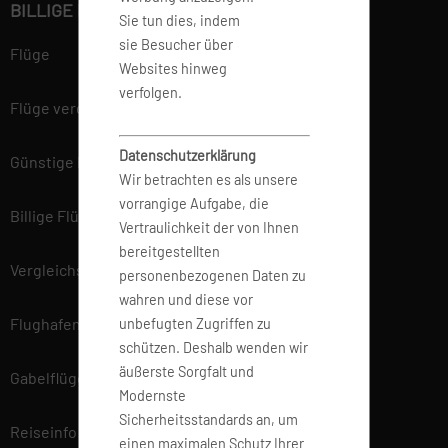
BILLIGE FLÜGE BUCHEN
Sie tun dies, indem
sie Besucher über
Flüge
Websites hinweg
verfolgen.
Flüge vergleichen
Datenschutzerklärung
Günstige Flüge
Wir betrachten es als unsere
vorrangige Aufgabe, die
Billige Flüge
Vertraulichkeit der von Ihnen
bereitgestellten
Vergleichsportal
personenbezogenen Daten zu
wahren und diese vor
Flughafen Informationen
unbefugten Zugriffen zu
schützen. Deshalb wenden wir
äußerste Sorgfalt und
Gabelflüge
Modernste
Sicherheitsstandards an, um
Reiseinfo
einen maximalen Schutz Ihrer