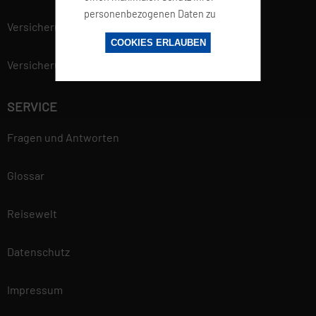
personenbezogenen Daten zu
Versicherung
gewährleisten. Mehr
COOKIES ERLAUBEN
Informationen findest du in
Versicherungsvertrag widerrufen
unserer
Datenschutzerklärung.
SERVICE
Fragen und Antworten
Glossar
Reisewelt
Datenschutz
Impressum