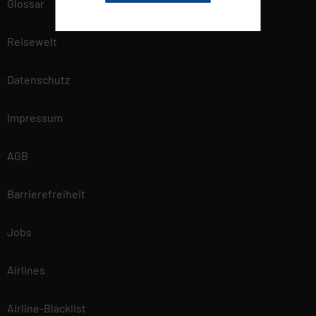
Glossar
Wir betrachten es als unsere
vorrangige Aufgabe, die
Vertraulichkeit der von Ihnen
Reisewelt
bereitgestellten
personenbezogenen Daten zu
Datenschutz
wahren und diese vor
unbefugten Zugriffen zu
Impressum
schützen. Deshalb wenden wir
äußerste Sorgfalt und
AGB
Modernste
Sicherheitsstandards an, um
einen maximalen Schutz Ihrer
Barrierefreiheit
personenbezogenen Daten zu
gewährleisten. Mehr
Jobs
Informationen findest du in
unserer
Airlines
Datenschutzerklärung.
Airline-Blacklist