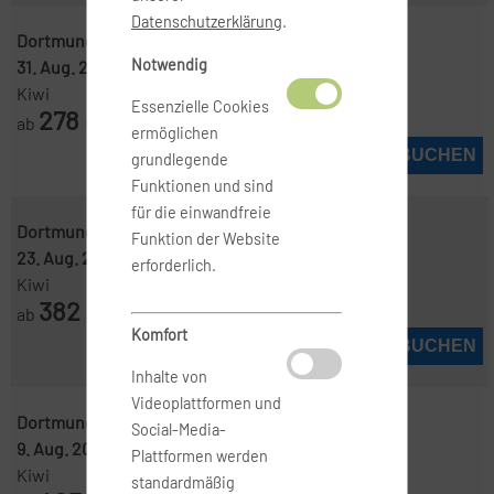
Datenschutzerklärung
.
Dortmund ( DTM )
-
Madrid ( MAD )
Notwendig
31. Aug. 2026
-
4. Sep. 2026
Kiwi
Essenzielle Cookies
278
ab
€
ermöglichen
JETZT BUCHEN
grundlegende
Funktionen und sind
für die einwandfreie
Dortmund ( DTM )
-
Madrid ( MAD )
Funktion der Website
23. Aug. 2026
-
27. Aug. 2026
erforderlich.
Kiwi
382
ab
€
Komfort
JETZT BUCHEN
Inhalte von
Videoplattformen und
Dortmund ( DTM )
-
Madrid ( MAD )
Social-Media-
9. Aug. 2026
-
12. Aug. 2026
Plattformen werden
Kiwi
standardmäßig