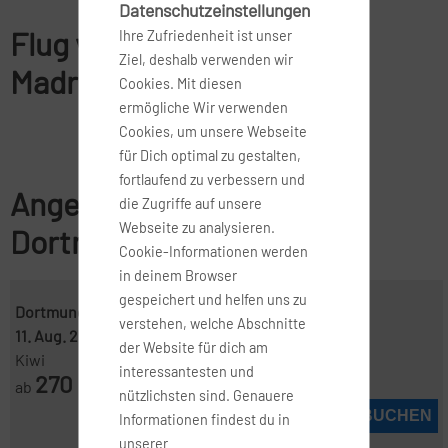
Datenschutzeinstellungen
Flug von Dortmund nach
Ihre Zufriedenheit ist unser
Ziel, deshalb verwenden wir
Madrid
Cookies. Mit diesen
ermögliche Wir verwenden
Cookies, um unsere Webseite
für Dich optimal zu gestalten,
fortlaufend zu verbessern und
Angebote für Flüge von
die Zugriffe auf unsere
Webseite zu analysieren.
Dortmund nach Madrid
Cookie-Informationen werden
in deinem Browser
gespeichert und helfen uns zu
Dortmund ( DTM )
-
Madrid ( MAD )
verstehen, welche Abschnitte
11. Aug. 2026
-
13. Aug. 2026
der Website für dich am
Kiwi
interessantesten und
270
ab
€
nützlichsten sind. Genauere
JETZT BUCHEN
Informationen findest du in
unserer