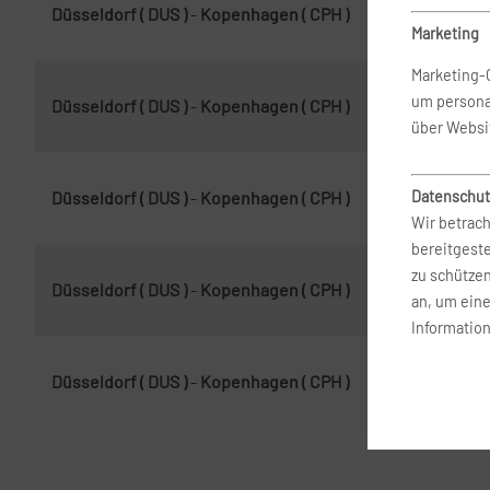
Düsseldorf ( DUS )
-
Kopenhagen ( CPH )
26.
Marketing
Marketing-
um persona
Düsseldorf ( DUS )
-
Kopenhagen ( CPH )
13.
über Websi
Datenschut
Düsseldorf ( DUS )
-
Kopenhagen ( CPH )
13.
Wir betrach
bereitgest
zu schütze
Düsseldorf ( DUS )
-
Kopenhagen ( CPH )
8. 
an, um ein
Information
Düsseldorf ( DUS )
-
Kopenhagen ( CPH )
30.