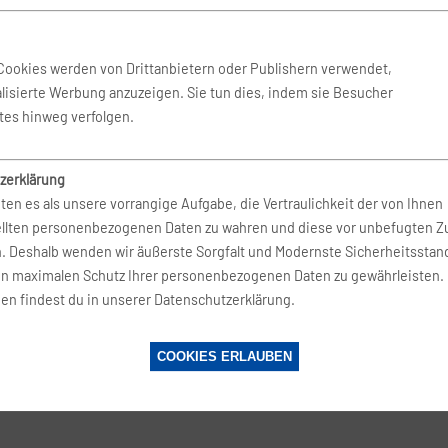
 Aug. 2026
-
2. Sep. 2026
Eurowings
Cookies werden von Drittanbietern oder Publishern verwendet,
lisierte Werbung anzuzeigen. Sie tun dies, indem sie Besucher
 Dez. 2026
-
22. Dez. 2026
Eurowings
tes hinweg verfolgen.
zerklärung
 Nov. 2026
-
20. Nov. 2026
Eurowings
ten es als unsere vorrangige Aufgabe, die Vertraulichkeit der von Ihnen
ellten personenbezogenen Daten zu wahren und diese vor unbefugten Zu
n. Deshalb wenden wir äußerste Sorgfalt und Modernste Sicherheitsstan
Nov. 2026
-
9. Nov. 2026
Eurowings
en maximalen Schutz Ihrer personenbezogenen Daten zu gewährleisten.
en findest du in unserer Datenschutzerklärung.
 Aug. 2026
-
7. Sep. 2026
Kiwi.com
COOKIES ERLAUBEN