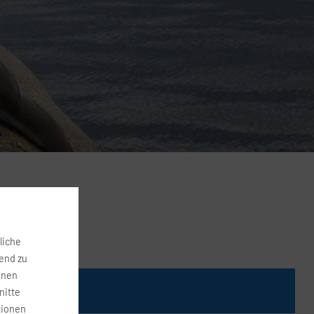
liche
fend zu
onen
Preis
nitte
tionen