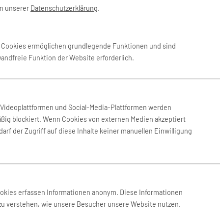
in unserer
Datenschutzerklärung
.
 Nov. 2026
-
2. Dez. 2026
Eurowings
e Cookies ermöglichen grundlegende Funktionen und sind
wandfreie Funktion der Website erforderlich.
 Aug. 2026
-
17. Aug. 2026
Eurowings
 Aug. 2026
-
17. Aug. 2026
AirTuerk
n Videoplattformen und Social-Media-Plattformen werden
ßig blockiert. Wenn Cookies von externen Medien akzeptiert
arf der Zugriff auf diese Inhalte keiner manuellen Einwilligung
 Aug. 2026
-
17. Aug. 2026
AirTuerk
 Dez. 2026
-
16. Dez. 2026
AirTuerk
ookies erfassen Informationen anonym. Diese Informationen
 zu verstehen, wie unsere Besucher unsere Website nutzen.