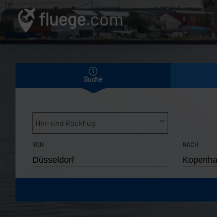
fluege
.com
Suche
Hin- und Rückflug
VON
NACH