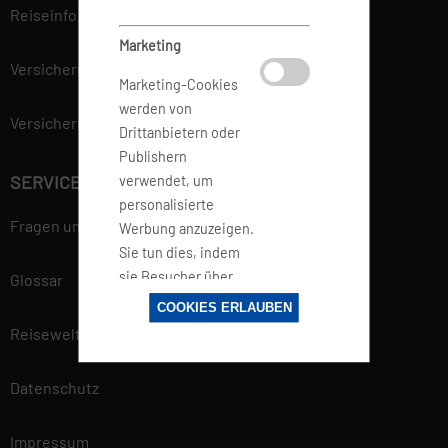
Reiseinfo
Marketing
Versicherung
Marketing-Cookies
werden von
Versicherungsvertrag widerrufen
Drittanbietern oder
Publishern
SERVICE
verwendet, um
personalisierte
Fragen und Antworten
Werbung anzuzeigen.
Sie tun dies, indem
sie Besucher über
Glossar
Websites hinweg
COOKIES ERLAUBEN
verfolgen.
Reisewelt
Datenschutz
Datenschutzerklärung
Wir betrachten es als unsere
vorrangige Aufgabe, die
Impressum