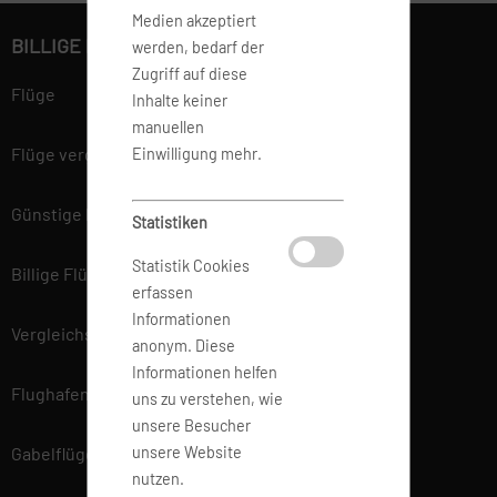
Medien akzeptiert
BILLIGE FLÜGE BUCHEN
werden, bedarf der
Zugriff auf diese
Flüge
Inhalte keiner
manuellen
Flüge vergleichen
Einwilligung mehr.
Günstige Flüge
Statistiken
Statistik Cookies
Billige Flüge
erfassen
Informationen
Vergleichsportal
anonym. Diese
Informationen helfen
Flughafen Informationen
uns zu verstehen, wie
unsere Besucher
Gabelflüge
unsere Website
nutzen.