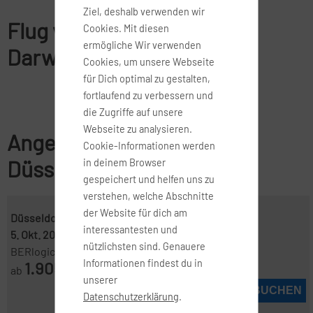
Ziel, deshalb verwenden wir
Flug von Düsseldorf nach
Cookies. Mit diesen
ermögliche Wir verwenden
Darwin
Cookies, um unsere Webseite
für Dich optimal zu gestalten,
fortlaufend zu verbessern und
die Zugriffe auf unsere
Webseite zu analysieren.
Angebote für Flüge von
Cookie-Informationen werden
Düsseldorf nach Darwin
in deinem Browser
gespeichert und helfen uns zu
verstehen, welche Abschnitte
der Website für dich am
Düsseldorf ( DUS )
-
Darwin ( DRW )
interessantesten und
5. Okt. 2026
-
12. Okt. 2026
nützlichsten sind. Genauere
BERlogic
Informationen findest du in
1.905
ab
€
unserer
JETZT BUCHEN
Datenschutzerklärung
.