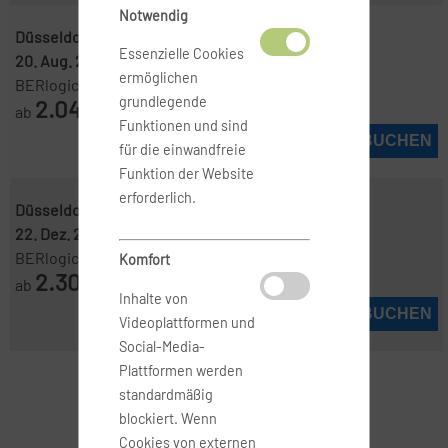
Notwendig
Düsseldorf ( DUS )
-
Darwin ( DRW )
Essenzielle Cookies
20. Aug. 2026
-
24. Aug. 2026
ermöglichen
BERlogic
grundlegende
2.049
ab
€
Funktionen und sind
JETZT BUCHEN
für die einwandfreie
Funktion der Website
erforderlich.
Düsseldorf ( DUS )
-
Darwin ( DRW )
22. Dez. 2026
-
12. Jan. 2027
BERlogic
Komfort
2.300
ab
€
Inhalte von
JETZT BUCHEN
Videoplattformen und
Social-Media-
Plattformen werden
standardmäßig
blockiert. Wenn
Cookies von externen