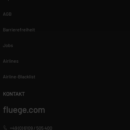
Vertraulichkeit der von Ihnen
bereitgestellten
AGB
personenbezogenen Daten zu
wahren und diese vor
Barrierefreiheit
unbefugten Zugriffen zu
schützen. Deshalb wenden wir
Jobs
äußerste Sorgfalt und
Modernste
Sicherheitsstandards an, um
Airlines
einen maximalen Schutz Ihrer
personenbezogenen Daten zu
Airline-Blacklist
gewährleisten. Mehr
Informationen findest du in
KONTAKT
unserer
Datenschutzerklärung.
fluege.com
+49 (0) 6109 / 505 400