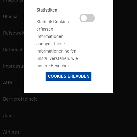
Statistiken
Glossar
Statistik Cookies
erfassen
Reisewelt
Informationen
anonym. Diese
Datenschutz
Informationen helfen
uns zu verstehen, wie
Impressum
unsere Besucher
unsere Website
COOKIES ERLAUBEN
nutzen.
AGB
Barrierefreiheit
Marketing
Marketing-Cookies
Jobs
werden von
Drittanbietern oder
Airlines
Publishern