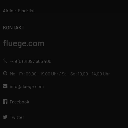
verwendet, um
Airline-Blacklist
personalisierte
Werbung anzuzeigen.
Sie tun dies, indem
KONTAKT
sie Besucher über
Websites hinweg
fluege.com
verfolgen.
+49 (0) 6109 / 505 400
Datenschutzerklärung
Wir betrachten es als unsere
Mo – Fr: 09.00 – 19.00 Uhr / Sa – So: 10.00 – 14.00 Uhr
vorrangige Aufgabe, die
Vertraulichkeit der von Ihnen
info@fluege.com
bereitgestellten
personenbezogenen Daten zu
Facebook
wahren und diese vor
unbefugten Zugriffen zu
Twitter
schützen. Deshalb wenden wir
äußerste Sorgfalt und