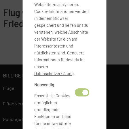
Webseite zu analysieren.
Flug von Düsseldorf nach
Cookie-Informationen werden
in deinem Browser
Friedrichshafen
gespeichert und helfen uns zu
verstehen, welche Abschnitte
der Website für dich am
interessantesten und
nützlichsten sind. Genauere
Informationen findest du in
unserer
Datenschutzerklärung
.
BILLIGE FLÜGE BUCHEN
Notwendig
Flüge
Essenzielle Cookies
ermöglichen
Flüge vergleichen
grundlegende
Funktionen und sind
Günstige Flüge
für die einwandfreie