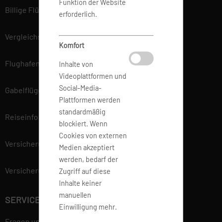
Funktion der Website
Billige Flüge
erforderlich.
Vergleichsportal
Komfort
Flughafen Informationen
Inhalte von
Videoplattformen und
Social-Media-
Gabelflüge
Plattformen werden
standardmäßig
Reiseinfo
blockiert. Wenn
Cookies von externen
Versicherung
Medien akzeptiert
werden, bedarf der
Versicherungsvertrag widerrufen
Zugriff auf diese
Inhalte keiner
manuellen
SERVICE
Einwilligung mehr.
Fragen und Antworten