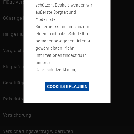
Flüge vergleichen
schützen. Deshalb wenden wir
äußerste Sorgfalt und
Günstige Flüge
Modernste
Sicherheitsstandards an, um
einen maximalen Schutz Ihrer
Billige Flüge
personenbezogenen Daten zu
gewährleisten. Mehr
Vergleichsportal
Informationen findest du in
unserer
Flughafen Informationen
Datenschutzerklärung.
Gabelflüge
COOKIES ERLAUBEN
Reiseinfo
Versicherung
Versicherungsvertrag widerrufen