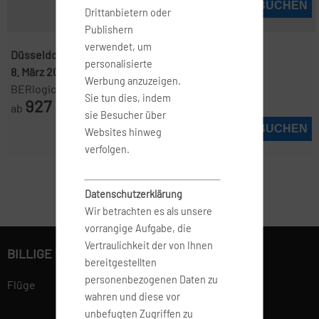
JETZT BUCHEN
Drittanbietern oder
Publishern
verwendet, um
Düsseldorf ( DUS )
-
Manila ( MNL )
personalisierte
8. März 2027
-
21. März 2027
Werbung anzuzeigen.
BERlogic
Sie tun dies, indem
927
ab
€
sie Besucher über
JETZT BUCHEN
Websites hinweg
verfolgen.
Datenschutzerklärung
Wir betrachten es als unsere
vorrangige Aufgabe, die
Vertraulichkeit der von Ihnen
BILLIGE FLÜGE BUCHEN
bereitgestellten
personenbezogenen Daten zu
Flüge
wahren und diese vor
unbefugten Zugriffen zu