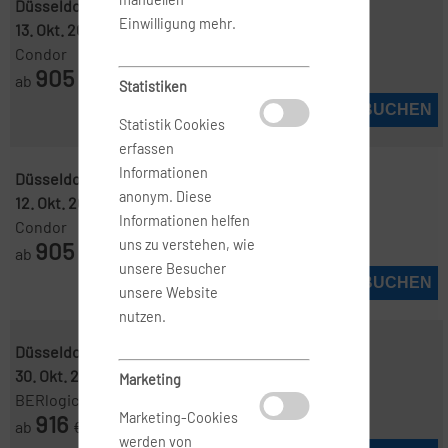
Düsseldorf ( QDU )
-
Manila ( MNL )
Einwilligung mehr.
13. Okt. 2026
-
4. Nov. 2026
Condor
905
ab
€
Statistiken
JETZT BUCHEN
Statistik Cookies
erfassen
Informationen
Düsseldorf ( QDU )
-
Manila ( MNL )
anonym. Diese
12. Okt. 2026
-
4. Nov. 2026
Informationen helfen
Condor
905
uns zu verstehen, wie
ab
€
unsere Besucher
JETZT BUCHEN
unsere Website
nutzen.
Düsseldorf ( DUS )
-
Manila ( MNL )
30. Okt. 2026
-
15. Nov. 2026
Marketing
BERlogic
916
Marketing-Cookies
ab
€
werden von