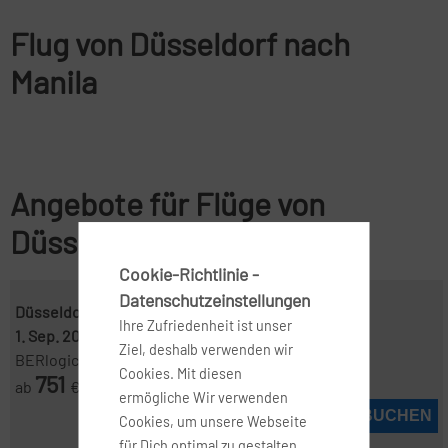
Flug von Düsseldorf nach
Manila
Angebote für Flüge von
Düsseldorf nach Manila
Cookie-Richtlinie -
Datenschutzeinstellungen
Düsseldorf ( DUS )
-
Manila ( MNL )
Ihre Zufriedenheit ist unser
1. Sep. 2026
-
30. Sep. 2026
Ziel, deshalb verwenden wir
BERlogic
Cookies. Mit diesen
751
ab
€
ermögliche Wir verwenden
JETZT BUCHEN
Cookies, um unsere Webseite
für Dich optimal zu gestalten,