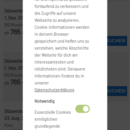
fortlaufend zu verbessern und
Düsseldorf ( DUS )
-
Manila ( MNL )
die Zugriffe auf unsere
1. Sep. 2026
-
20. Sep. 2026
Webseite zu analysieren.
BERlogic
Cookie-Informationen werden
765
ab
€
in deinem Browser
JETZT BUCHEN
gespeichert und helfen uns zu
verstehen, welche Abschnitte
der Website für dich am
Düsseldorf ( DUS )
-
Manila ( MNL )
interessantesten und
1. Sep. 2026
-
16. Sep. 2026
nützlichsten sind. Genauere
BERlogic
Informationen findest du in
765
ab
€
unserer
Datenschutzerklärung
.
JETZT BUCHEN
Notwendig
Düsseldorf ( DUS )
-
Manila ( MNL )
Essenzielle Cookies
23. Aug. 2026
-
8. Sep. 2026
ermöglichen
Kiwi
grundlegende