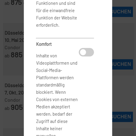
875
ab
€
Funktionen und sind
für die einwandfreie
JETZT BUCHEN
Funktion der Website
erforderlich.
Düsseldorf ( QDU )
-
Manila ( MNL )
10. Mai 2027
-
31. Mai 2027
Komfort
Condor
885
ab
€
Inhalte von
Videoplattformen und
JETZT BUCHEN
Social-Media-
Plattformen werden
Düsseldorf ( QDU )
-
Manila ( MNL )
standardmäßig
7. Okt. 2026
-
4. Nov. 2026
blockiert. Wenn
Condor
Cookies von externen
905
Medien akzeptiert
ab
€
werden, bedarf der
JETZT BUCHEN
Zugriff auf diese
Inhalte keiner
manuellen