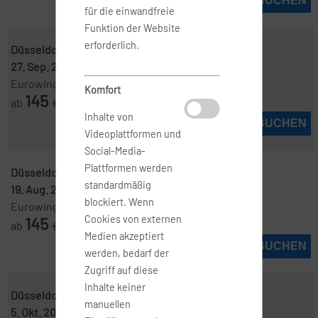
JETZT BUCHEN
für die einwandfreie
Funktion der Website
erforderlich.
Düsseldorf ( DUS )
-
Nizza ( NCE )
27. Sep. 2026
-
3. Okt. 2026
Eurowings
Komfort
145
ab
€
Inhalte von
JETZT BUCHEN
Videoplattformen und
Social-Media-
Plattformen werden
Düsseldorf ( DUS )
-
Nizza ( NCE )
standardmäßig
19. Aug. 2026
-
2. Sep. 2026
blockiert. Wenn
Eurowings
145
Cookies von externen
ab
€
Medien akzeptiert
JETZT BUCHEN
werden, bedarf der
Zugriff auf diese
Inhalte keiner
Düsseldorf ( DUS )
-
Nizza ( NCE )
manuellen
5. Okt. 2026
-
10. Okt. 2026