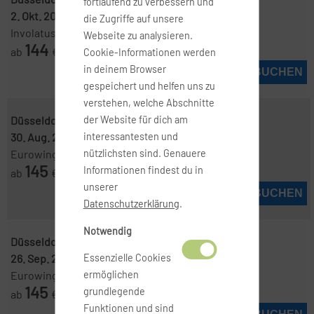
fortlaufend zu verbessern und
2. Okt. 2026
-
10. Okt. 2026
die Zugriffe auf unsere
Involatus
Webseite zu analysieren.
144
ab
€
Cookie-Informationen werden
in deinem Browser
JETZT BUCHEN
gespeichert und helfen uns zu
verstehen, welche Abschnitte
Düsseldorf ( DUS )
-
Nizza ( NCE )
der Website für dich am
30. Aug. 2026
-
2. Sep. 2026
interessantesten und
Eurowings
nützlichsten sind. Genauere
145
Informationen findest du in
ab
€
unserer
JETZT BUCHEN
Datenschutzerklärung
.
Notwendig
Düsseldorf ( DUS )
-
Nizza ( NCE )
26. Sep. 2026
-
3. Okt. 2026
Essenzielle Cookies
Eurowings
ermöglichen
145
grundlegende
ab
€
Funktionen und sind