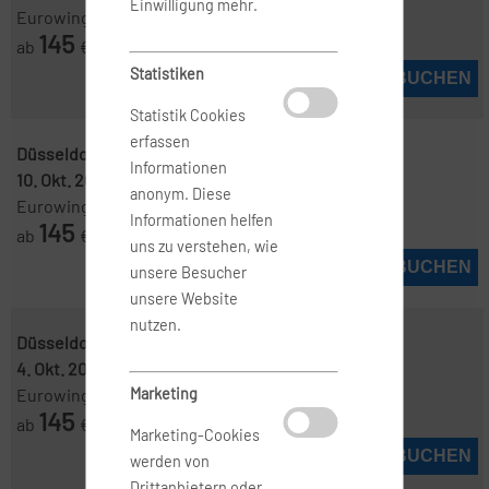
Einwilligung mehr.
Eurowings
145
ab
€
Statistiken
JETZT BUCHEN
Statistik Cookies
erfassen
Düsseldorf ( DUS )
-
Nizza ( NCE )
Informationen
10. Okt. 2026
-
14. Okt. 2026
anonym. Diese
Eurowings
Informationen helfen
145
ab
€
uns zu verstehen, wie
JETZT BUCHEN
unsere Besucher
unsere Website
nutzen.
Düsseldorf ( DUS )
-
Nizza ( NCE )
4. Okt. 2026
-
10. Okt. 2026
Marketing
Eurowings
145
ab
€
Marketing-Cookies
JETZT BUCHEN
werden von
Drittanbietern oder