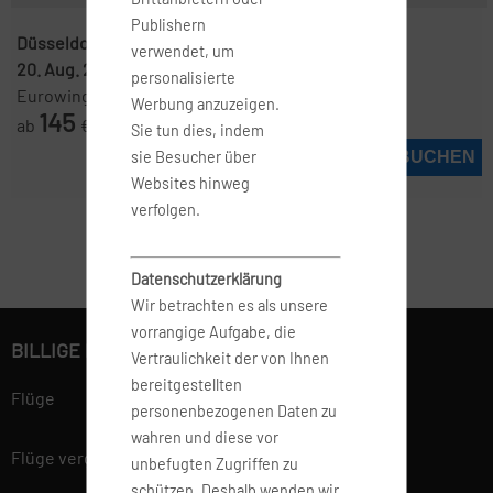
Publishern
Düsseldorf ( DUS )
-
Nizza ( NCE )
verwendet, um
20. Aug. 2026
-
2. Sep. 2026
personalisierte
Eurowings
Werbung anzuzeigen.
145
ab
€
Sie tun dies, indem
JETZT BUCHEN
sie Besucher über
Websites hinweg
verfolgen.
Datenschutzerklärung
Wir betrachten es als unsere
vorrangige Aufgabe, die
BILLIGE FLÜGE BUCHEN
Vertraulichkeit der von Ihnen
bereitgestellten
Flüge
personenbezogenen Daten zu
wahren und diese vor
Flüge vergleichen
unbefugten Zugriffen zu
schützen. Deshalb wenden wir