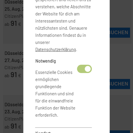
Düsseldorf ( DUS )
-
Mallorca ( PMI )
verstehen, welche Abschnitte
25. Aug. 2026
-
2. Sep. 2026
der Website für dich am
CitizenPlane
interessantesten und
91
ab
€
nützlichsten sind. Genauere
JETZT BUCHEN
Informationen findest du in
unserer
Datenschutzerklärung
.
Düsseldorf ( DUS )
-
Mallorca ( PMI )
27. Aug. 2026
-
2. Sep. 2026
Notwendig
CitizenPlane
Essenzielle Cookies
91
ab
€
ermöglichen
JETZT BUCHEN
grundlegende
Funktionen und sind
für die einwandfreie
Düsseldorf ( DUS )
-
Mallorca ( PMI )
Funktion der Website
23. Aug. 2026
-
2. Sep. 2026
erforderlich.
CitizenPlane
91
ab
€