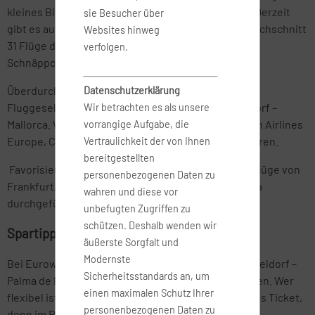
kleines Bisschen länger dauert (ca. 2:30 Stunden). Derzeit
sie Besucher über
gibt es auf der Strecke Düsseldorf – Mallorca im Durchschnitt
Websites hinweg
31 Flüge die Woche, was die Chancen auf ein
verfolgen.
Schnäppchenticket natürlich erhöht.
Überdurchschnittlich häufig nutzen Passagiere die
Datenschutzerklärung
Fluggesellschaft Eurowings für die Route Düsseldorf –
Wir betrachten es als unsere
Mallorca. Weitere Optionen sind Flüge mit Corendon Airlines
vorrangige Aufgabe, die
Europe, Condor, SWISS, Lufthansa, TUI fly und anderen.
Vertraulichkeit der von Ihnen
bereitgestellten
Favorisiert werden von den Fluggästen Nonstop-Flüge von
personenbezogenen Daten zu
Frankfurt/Main nach Mallorca, die von der Lufthansa
wahren und diese vor
durchgeführt werden.
unbefugten Zugriffen zu
schützen. Deshalb wenden wir
Spartipps:
äußerste Sorgfalt und
Modernste
Bei Eurowings werden Tickets für die Strecke Düsseldorf –
Sicherheitsstandards an, um
Palma de Mallorca schon für unter 30 Euro angeboten. Wer
einen maximalen Schutz Ihrer
flexibel ist, vergrößert seine Chancen auf ein billiges Ticket,
personenbezogenen Daten zu
denn im Ruhrgebiet befinden sich mehrere weitere