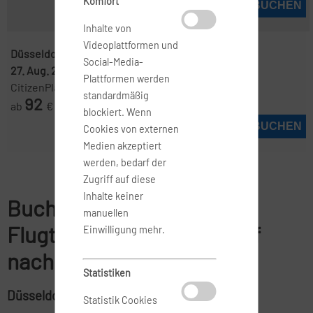
Komfort
JETZT BUCHEN
Inhalte von
Videoplattformen und
Düsseldorf ( DUS )
-
Mallorca ( PMI )
Social-Media-
27. Aug. 2026
-
3. Sep. 2026
Plattformen werden
CitizenPlane
standardmäßig
92
ab
€
blockiert. Wenn
JETZT BUCHEN
Cookies von externen
Medien akzeptiert
werden, bedarf der
Zugriff auf diese
Inhalte keiner
Buche jetzt günstige
manuellen
Flugtickets von Düsseldorf
Einwilligung mehr.
nach Mallorca
Statistiken
Düsseldorf – Mallorca
Statistik Cookies