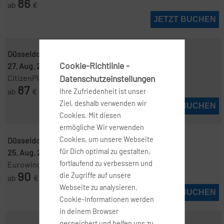
86
ab
€
JETZT BUCHEN
Düsseldorf ( DUS )
-
Mallorca ( PMI )
Cookie-Richtlinie -
27. Aug. 2026
-
8. Sep. 2026
Datenschutzeinstellungen
CitizenPlane
87
ab
€
Ihre Zufriedenheit ist unser
Ziel, deshalb verwenden wir
JETZT BUCHEN
Cookies. Mit diesen
ermögliche Wir verwenden
Cookies, um unsere Webseite
Düsseldorf ( DUS )
-
Mallorca ( PMI )
für Dich optimal zu gestalten,
25. Aug. 2026
-
3. Sep. 2026
fortlaufend zu verbessern und
Eurowings
90
die Zugriffe auf unsere
ab
€
Webseite zu analysieren.
JETZT BUCHEN
Cookie-Informationen werden
in deinem Browser
gespeichert und helfen uns zu