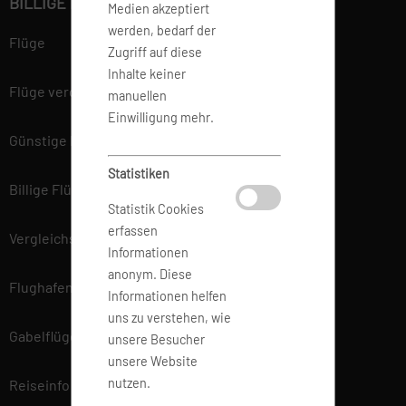
BILLIGE FLÜGE BUCHEN
Medien akzeptiert
werden, bedarf der
Flüge
Zugriff auf diese
Inhalte keiner
Flüge vergleichen
manuellen
Einwilligung mehr.
Günstige Flüge
Statistiken
Billige Flüge
Statistik Cookies
erfassen
Vergleichsportal
Informationen
anonym. Diese
Flughafen Informationen
Informationen helfen
uns zu verstehen, wie
Gabelflüge
unsere Besucher
unsere Website
nutzen.
Reiseinfo