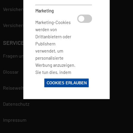
Versicherung
Marketing
Marketing-Cookies
Versicherungsvertrag widerrufen
werden von
Drittanbietern oder
SERVICE
Publishern
verwendet, um
Fragen und Antworten
personalisierte
Werbung anzuzeigen.
Glossar
Sie tun dies, indem
sie Besucher über
COOKIES ERLAUBEN
Websites hinweg
Reisewelt
verfolgen.
Datenschutz
Datenschutzerklärung
Wir betrachten es als unsere
Impressum
vorrangige Aufgabe, die