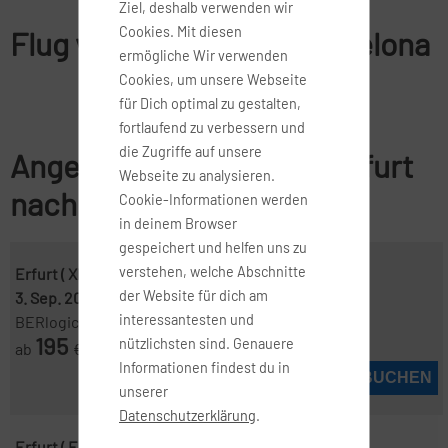
Ziel, deshalb verwenden wir
Cookies. Mit diesen
Flug von Erfurt nach Barcelona
ermögliche Wir verwenden
Cookies, um unsere Webseite
für Dich optimal zu gestalten,
fortlaufend zu verbessern und
die Zugriffe auf unsere
Angebote für Flüge von Erfurt
Webseite zu analysieren.
nach Barcelona
Cookie-Informationen werden
in deinem Browser
gespeichert und helfen uns zu
verstehen, welche Abschnitte
Erfurt ( XIU )
-
Barcelona ( BCN )
der Website für dich am
3. Sep. 2026
-
10. Sep. 2026
interessantesten und
BERlogic
195
nützlichsten sind. Genauere
ab
€
Informationen findest du in
JETZT BUCHEN
unserer
Datenschutzerklärung
.
Erfurt ( ERF )
-
Barcelona ( BCN )