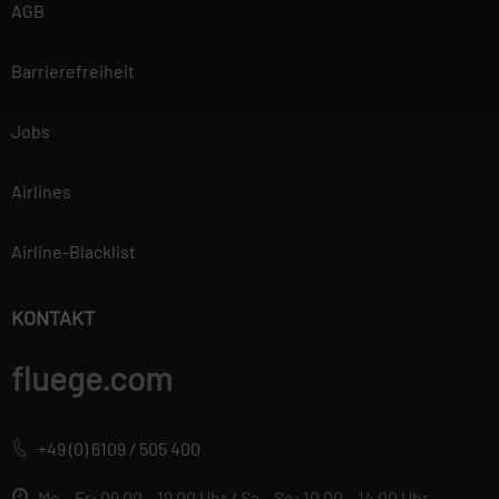
Vertraulichkeit der von Ihnen
AGB
bereitgestellten
personenbezogenen Daten zu
Barrierefreiheit
wahren und diese vor
unbefugten Zugriffen zu
Jobs
schützen. Deshalb wenden wir
äußerste Sorgfalt und
Modernste
Airlines
Sicherheitsstandards an, um
einen maximalen Schutz Ihrer
Airline-Blacklist
personenbezogenen Daten zu
gewährleisten. Mehr
KONTAKT
Informationen findest du in
unserer
fluege.com
Datenschutzerklärung.
+49 (0) 6109 / 505 400
Mo – Fr: 09.00 – 19.00 Uhr / Sa – So: 10.00 – 14.00 Uhr