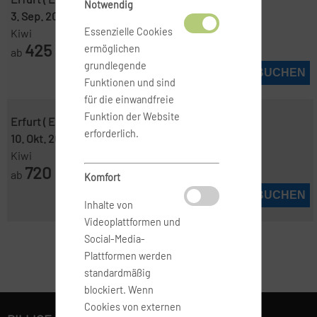
Notwendig
3. Sep. 2026
-
10. Sep. 2026
Essenzielle Cookies
Kiwi
425
ermöglichen
ab
€
grundlegende
JETZT BUCHEN
Funktionen und sind
für die einwandfreie
Funktion der Website
Erfurt ( ERF )
-
Barcelona ( BCN )
erforderlich.
10. Okt. 2026
-
13. Okt. 2026
Kiwi
720
ab
€
Komfort
JETZT BUCHEN
Inhalte von
Videoplattformen und
Social-Media-
Plattformen werden
standardmäßig
blockiert. Wenn
Cookies von externen