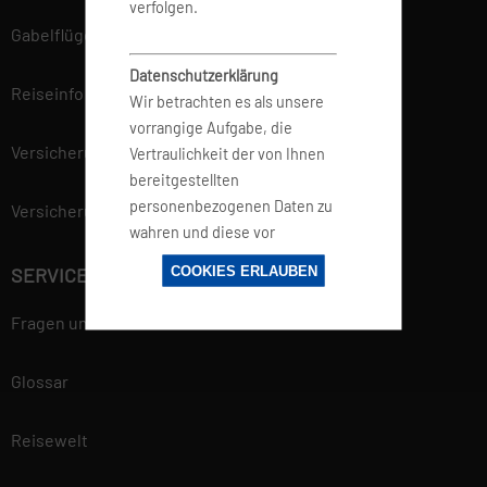
verfolgen.
Gabelflüge
Datenschutzerklärung
Reiseinfo
Wir betrachten es als unsere
vorrangige Aufgabe, die
Versicherung
Vertraulichkeit der von Ihnen
bereitgestellten
personenbezogenen Daten zu
Versicherungsvertrag widerrufen
wahren und diese vor
unbefugten Zugriffen zu
COOKIES ERLAUBEN
SERVICE
schützen. Deshalb wenden wir
äußerste Sorgfalt und
Fragen und Antworten
Modernste
Sicherheitsstandards an, um
Glossar
einen maximalen Schutz Ihrer
personenbezogenen Daten zu
Reisewelt
gewährleisten. Mehr
Informationen findest du in