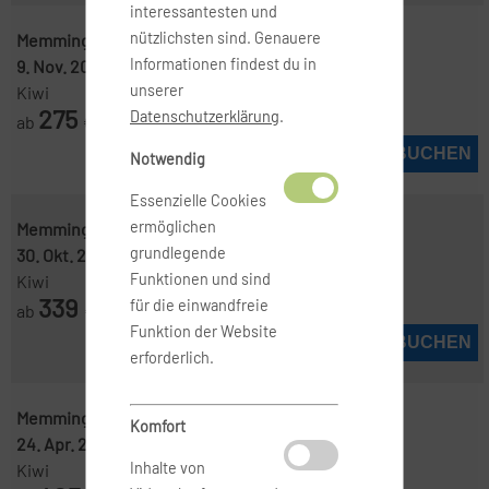
interessantesten und
nützlichsten sind. Genauere
Memmingen ( FMM )
-
Malaga ( AGP )
Informationen findest du in
9. Nov. 2026
-
29. Nov. 2026
unserer
Kiwi
275
Datenschutzerklärung
.
ab
€
JETZT BUCHEN
Notwendig
Essenzielle Cookies
ermöglichen
Memmingen ( FMM )
-
Malaga ( AGP )
grundlegende
30. Okt. 2026
-
9. Nov. 2026
Funktionen und sind
Kiwi
339
für die einwandfreie
ab
€
Funktion der Website
JETZT BUCHEN
erforderlich.
Memmingen ( FMM )
-
Malaga ( AGP )
Komfort
24. Apr. 2027
-
8. Mai 2027
Inhalte von
Kiwi