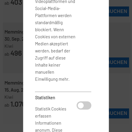
403
Videoplattformen und
ab
€
Social-Media-
JETZT BUCHEN
Plattformen werden
standardmäßig
blockiert. Wenn
Memmingen ( FMM )
-
Malaga ( AGP )
Cookies von externen
30. Sep. 2026
-
8. Okt. 2026
Medien akzeptiert
Kiwi
werden, bedarf der
496
ab
€
Zugriff auf diese
JETZT BUCHEN
Inhalte keiner
manuellen
Einwilligung mehr.
Memmingen ( FMM )
-
Malaga ( AGP )
15. Aug. 2026
-
26. Aug. 2026
Kiwi
Statistiken
1.076
ab
€
Statistik Cookies
JETZT BUCHEN
erfassen
Informationen
anonym. Diese