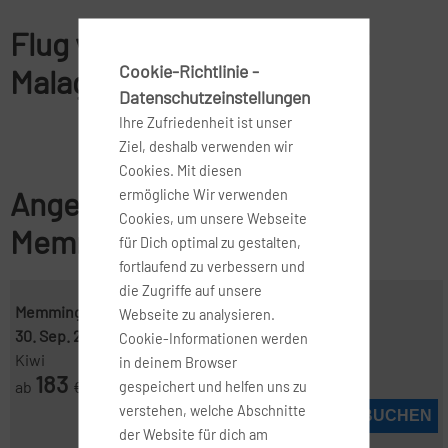
Flug von Memmingen nach
Cookie-Richtlinie -
Malaga
Datenschutzeinstellungen
Ihre Zufriedenheit ist unser
Ziel, deshalb verwenden wir
Cookies. Mit diesen
Angebote für Flüge von
ermögliche Wir verwenden
Cookies, um unsere Webseite
Memmingen nach Malaga
für Dich optimal zu gestalten,
fortlaufend zu verbessern und
die Zugriffe auf unsere
Memmingen ( FMM )
-
Malaga ( AGP )
Webseite zu analysieren.
30. Sep. 2026
-
7. Okt. 2026
Cookie-Informationen werden
Kiwi
in deinem Browser
183
ab
€
gespeichert und helfen uns zu
verstehen, welche Abschnitte
JETZT BUCHEN
der Website für dich am