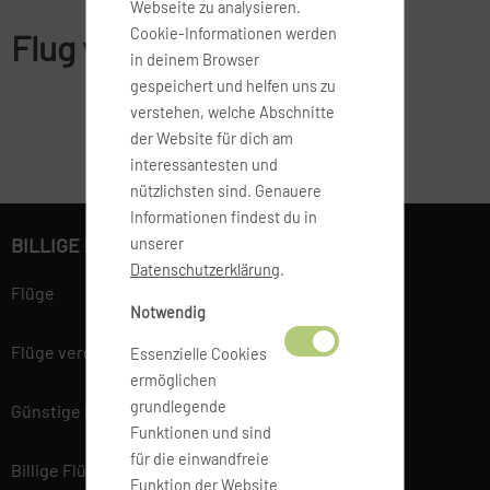
Webseite zu analysieren.
Cookie-Informationen werden
Flug von FMM nach Oslo
in deinem Browser
gespeichert und helfen uns zu
verstehen, welche Abschnitte
der Website für dich am
interessantesten und
nützlichsten sind. Genauere
Informationen findest du in
BILLIGE FLÜGE BUCHEN
unserer
Datenschutzerklärung
.
Flüge
Notwendig
Flüge vergleichen
Essenzielle Cookies
ermöglichen
grundlegende
Günstige Flüge
Funktionen und sind
für die einwandfreie
Billige Flüge
Funktion der Website