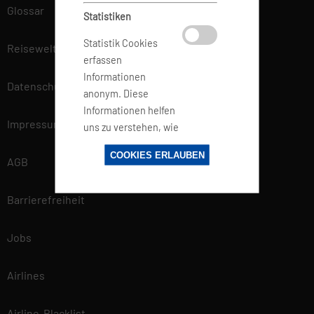
Glossar
Statistiken
Statistik Cookies
Reisewelt
erfassen
Informationen
Datenschutz
anonym. Diese
Informationen helfen
Impressum
uns zu verstehen, wie
unsere Besucher
COOKIES ERLAUBEN
unsere Website
AGB
nutzen.
Barrierefreiheit
Marketing
Jobs
Marketing-Cookies
werden von
Airlines
Drittanbietern oder
Publishern
Airline-Blacklist