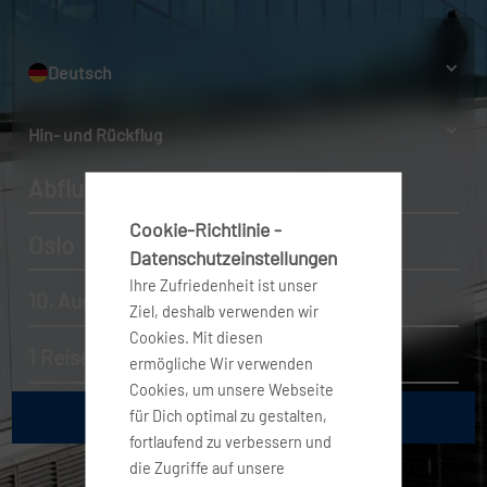
Deutsch
Hin- und Rückflug
Abflughafen
Cookie-Richtlinie -
Oslo
Datenschutzeinstellungen
Ihre Zufriedenheit ist unser
10. Aug. 2026 - 17. Aug. 2026
Ziel, deshalb verwenden wir
Cookies. Mit diesen
1 Reisender, Economy
ermögliche Wir verwenden
Cookies, um unsere Webseite
für Dich optimal zu gestalten,
fortlaufend zu verbessern und
die Zugriffe auf unsere