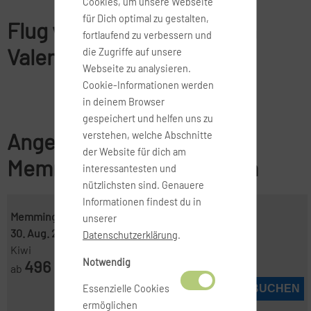
Cookies, um unsere Webseite
für Dich optimal zu gestalten,
Flug von Memmingen nach
fortlaufend zu verbessern und
Valencia
die Zugriffe auf unsere
Webseite zu analysieren.
Cookie-Informationen werden
in deinem Browser
gespeichert und helfen uns zu
Angebote für Flüge von
verstehen, welche Abschnitte
der Website für dich am
Memmingen nach Valencia
interessantesten und
nützlichsten sind. Genauere
Informationen findest du in
Memmingen ( FMM )
-
Valencia ( VLC )
unserer
30. Aug. 2026
-
6. Sep. 2026
Datenschutzerklärung
.
Kiwi
Notwendig
496
ab
€
Essenzielle Cookies
JETZT BUCHEN
ermöglichen