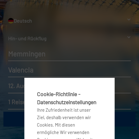
Deutsch
Hin- und Rückflug
Memmingen
Valencia
12. Aug. 2026 - 19. Aug. 2026
Cookie-Richtlinie -
1 Reisender, Economy
Datenschutzeinstellungen
Ihre Zufriedenheit ist unser
Ziel, deshalb verwenden wir
Cookies. Mit diesen
ermögliche Wir verwenden