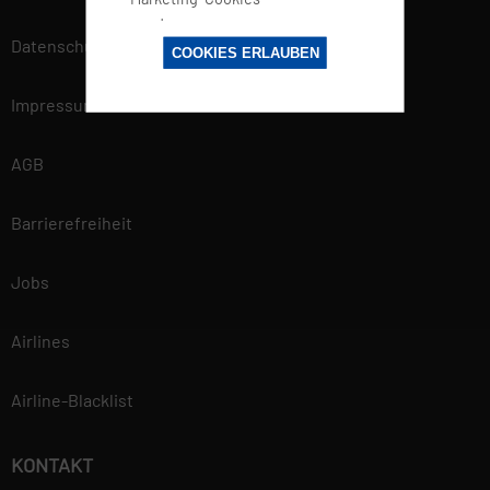
werden von
Datenschutz
Drittanbietern oder
COOKIES ERLAUBEN
Publishern
verwendet, um
Impressum
personalisierte
Werbung anzuzeigen.
AGB
Sie tun dies, indem
sie Besucher über
Barrierefreiheit
Websites hinweg
verfolgen.
Jobs
Datenschutzerklärung
Airlines
Wir betrachten es als unsere
vorrangige Aufgabe, die
Airline-Blacklist
Vertraulichkeit der von Ihnen
bereitgestellten
personenbezogenen Daten zu
KONTAKT
wahren und diese vor