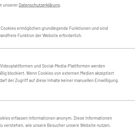
in unserer
Datenschutzerklärung
.
 Okt. 2026
-
22. Okt. 2026
Kiwi
e Cookies ermöglichen grundlegende Funktionen und sind
wandfreie Funktion der Website erforderlich.
 Aug. 2026
-
3. Sep. 2026
BERlogic
 Aug. 2026
-
19. Aug. 2026
BERlogic
n Videoplattformen und Social-Media-Plattformen werden
ßig blockiert. Wenn Cookies von externen Medien akzeptiert
arf der Zugriff auf diese Inhalte keiner manuellen Einwilligung
 Aug. 2026
-
25. Aug. 2026
BERlogic
 Aug. 2026
-
25. Aug. 2026
BERlogic
ookies erfassen Informationen anonym. Diese Informationen
 zu verstehen, wie unsere Besucher unsere Website nutzen.