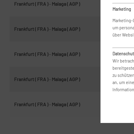
Frankfurt ( FRA )
-
Malaga ( AGP )
21.
Marketing
Marketing-
um persona
Frankfurt ( FRA )
-
Malaga ( AGP )
8. 
über Websi
Datenschut
Frankfurt ( FRA )
-
Malaga ( AGP )
11.
Wir betrach
bereitgest
zu schütze
Frankfurt ( FRA )
-
Malaga ( AGP )
8. 
an, um ein
Information
Frankfurt ( FRA )
-
Malaga ( AGP )
14.