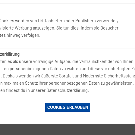
 Aug. 2026
-
27. Aug. 2026
BERlogic
Cookies werden von Drittanbietern oder Publishern verwendet,
lisierte Werbung anzuzeigen. Sie tun dies, indem sie Besucher
Aug. 2026
-
12. Aug. 2026
BERlogic
tes hinweg verfolgen.
zerklärung
 Aug. 2026
-
18. Aug. 2026
BERlogic
ten es als unsere vorrangige Aufgabe, die Vertraulichkeit der von Ihnen
ellten personenbezogenen Daten zu wahren und diese vor unbefugten Zu
n. Deshalb wenden wir äußerste Sorgfalt und Modernste Sicherheitsstan
Aug. 2026
-
13. Aug. 2026
BERlogic
en maximalen Schutz Ihrer personenbezogenen Daten zu gewährleisten.
en findest du in unserer Datenschutzerklärung.
 Aug. 2026
-
18. Aug. 2026
BERlogic
COOKIES ERLAUBEN