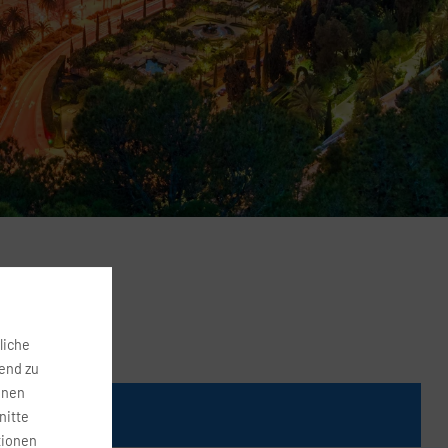
liche
fend zu
onen
Preis
nitte
tionen