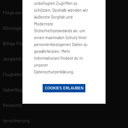
unbefugten Zugriffen zu
schützen. Deshalb wenden wir
Flüge vergleichen
äußerste Sorgfalt und
Modernste
Günstige Flüge
Sicherheitsstandards an, um
einen maximalen Schutz Ihrer
Billige Flüge
personenbezogenen Daten zu
gewährleisten. Mehr
Informationen findest du in
Vergleichsportal
unserer
Datenschutzerklärung.
Flughafen Informationen
COOKIES ERLAUBEN
Gabelflüge
Reiseinfo
Versicherung