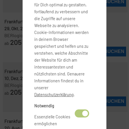
JETZT BUCHEN
für Dich optimal zu gestalten,
fortlaufend zu verbessern und
die Zugriffe auf unsere
Frankfurt ( FRA )
-
Kopenhagen ( CPH )
Webseite zu analysieren.
29. Okt. 2026
-
1. Nov. 2026
Cookie-Informationen werden
BERlogic
in deinem Browser
205
ab
€
gespeichert und helfen uns zu
JETZT BUCHEN
verstehen, welche Abschnitte
der Website für dich am
interessantesten und
Frankfurt ( FRA )
-
Kopenhagen ( CPH )
nützlichsten sind. Genauere
10. Dez. 2026
-
13. Dez. 2026
Informationen findest du in
BERlogic
unserer
205
ab
€
Datenschutzerklärung
.
JETZT BUCHEN
Notwendig
Essenzielle Cookies
Frankfurt ( FRA )
-
Kopenhagen ( CPH )
ermöglichen
20. Aug. 2026
-
24. Aug. 2026