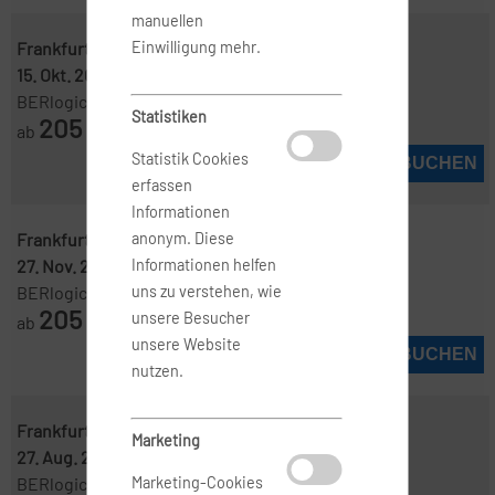
manuellen
Frankfurt ( FRA )
-
Kopenhagen ( CPH )
Einwilligung mehr.
15. Okt. 2026
-
19. Okt. 2026
BERlogic
Statistiken
205
ab
€
Statistik Cookies
JETZT BUCHEN
erfassen
Informationen
Frankfurt ( FRA )
-
Kopenhagen ( CPH )
anonym. Diese
27. Nov. 2026
-
29. Nov. 2026
Informationen helfen
BERlogic
uns zu verstehen, wie
205
unsere Besucher
ab
€
unsere Website
JETZT BUCHEN
nutzen.
Frankfurt ( FRA )
-
Kopenhagen ( CPH )
Marketing
27. Aug. 2026
-
31. Aug. 2026
BERlogic
Marketing-Cookies