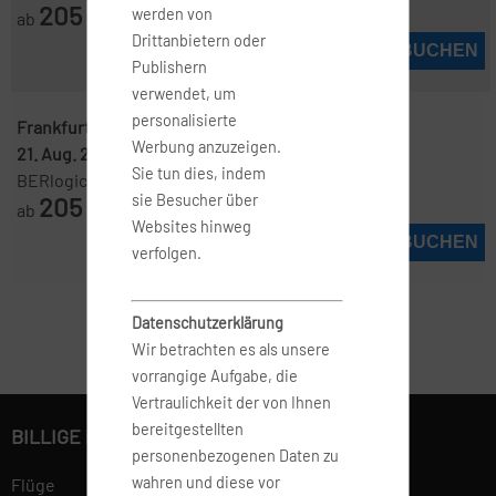
205
werden von
ab
€
Drittanbietern oder
JETZT BUCHEN
Publishern
verwendet, um
personalisierte
Frankfurt ( FRA )
-
Kopenhagen ( CPH )
Werbung anzuzeigen.
21. Aug. 2026
-
29. Aug. 2026
Sie tun dies, indem
BERlogic
205
sie Besucher über
ab
€
Websites hinweg
JETZT BUCHEN
verfolgen.
Datenschutzerklärung
Wir betrachten es als unsere
vorrangige Aufgabe, die
Vertraulichkeit der von Ihnen
bereitgestellten
BILLIGE FLÜGE BUCHEN
personenbezogenen Daten zu
wahren und diese vor
Flüge