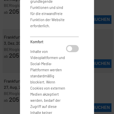
grundlegende
BERlogic
Funktionen und sind
205
ab
€
für die einwandfreie
JETZT BUCHEN
Funktion der Website
erforderlich.
Frankfurt ( FRA )
-
Kopenhagen ( CPH )
Komfort
3. Dez. 2026
-
5. Dez. 2026
BERlogic
Inhalte von
205
ab
€
Videoplattformen und
JETZT BUCHEN
Social-Media-
Plattformen werden
standardmäßig
Frankfurt ( FRA )
-
Kopenhagen ( CPH )
blockiert. Wenn
27. Aug. 2026
-
29. Aug. 2026
Cookies von externen
BERlogic
Medien akzeptiert
205
ab
€
werden, bedarf der
Zugriff auf diese
JETZT BUCHEN
Inhalte keiner