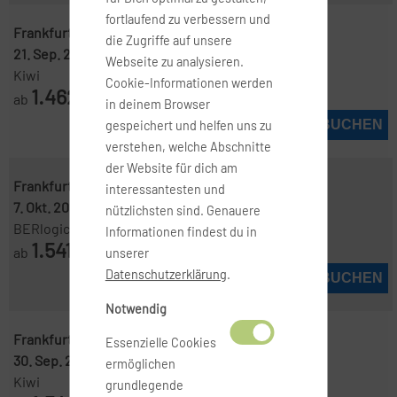
fortlaufend zu verbessern und
Frankfurt ( FRA )
-
Darwin ( DRW )
die Zugriffe auf unsere
21. Sep. 2026
-
28. Sep. 2026
Webseite zu analysieren.
Kiwi
Cookie-Informationen werden
1.462
ab
€
in deinem Browser
JETZT BUCHEN
gespeichert und helfen uns zu
verstehen, welche Abschnitte
der Website für dich am
Frankfurt ( FRA )
-
Darwin ( DRW )
interessantesten und
7. Okt. 2026
-
14. Okt. 2026
nützlichsten sind. Genauere
BERlogic
Informationen findest du in
1.541
ab
€
unserer
Datenschutzerklärung
.
JETZT BUCHEN
Notwendig
Frankfurt ( FRA )
-
Darwin ( DRW )
Essenzielle Cookies
30. Sep. 2026
-
3. Okt. 2026
ermöglichen
Kiwi
grundlegende