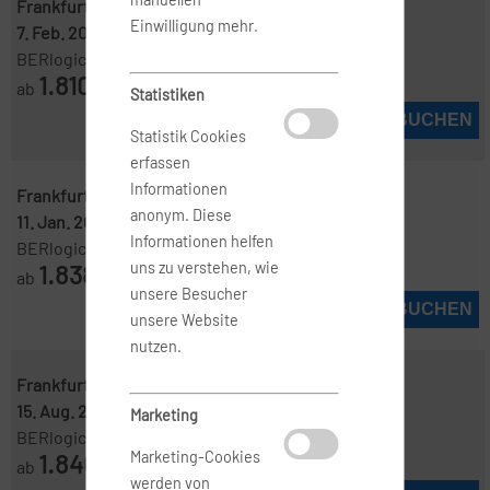
Frankfurt ( FRA )
-
Darwin ( DRW )
Einwilligung mehr.
7. Feb. 2027
-
28. Feb. 2027
BERlogic
1.810
ab
€
Statistiken
JETZT BUCHEN
Statistik Cookies
erfassen
Informationen
Frankfurt ( FRA )
-
Darwin ( DRW )
anonym. Diese
11. Jan. 2027
-
17. Jan. 2027
Informationen helfen
BERlogic
1.838
uns zu verstehen, wie
ab
€
unsere Besucher
JETZT BUCHEN
unsere Website
nutzen.
Frankfurt ( FRA )
-
Darwin ( DRW )
15. Aug. 2026
-
12. Sep. 2026
Marketing
BERlogic
1.840
Marketing-Cookies
ab
€
werden von