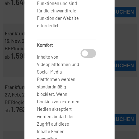
1.544
ab
€
Funktionen und sind
für die einwandfreie
JETZT BUCHEN
Funktion der Website
erforderlich.
Frankfurt ( FRA )
-
Darwin ( DRW )
16. Nov. 2026
-
22. Nov. 2026
Komfort
BERlogic
1.595
ab
€
Inhalte von
Videoplattformen und
JETZT BUCHEN
Social-Media-
Plattformen werden
Frankfurt ( FRA )
-
Darwin ( DRW )
standardmäßig
27. Feb. 2027
-
20. März 2027
blockiert. Wenn
BERlogic
Cookies von externen
1.763
Medien akzeptiert
ab
€
werden, bedarf der
JETZT BUCHEN
Zugriff auf diese
Inhalte keiner
manuellen