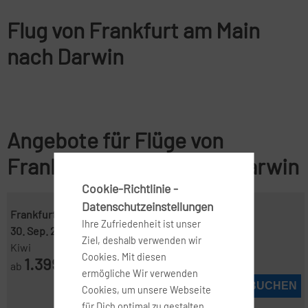
Flug von Frankfurt am Main
nach Darwin
Angebote für Flüge von
Frankfurt am Main nach Darwin
Cookie-Richtlinie -
Datenschutzeinstellungen
Frankfurt ( FRA )
-
Darwin ( DRW )
Ihre Zufriedenheit ist unser
30. Sep. 2026
-
28. Okt. 2026
Ziel, deshalb verwenden wir
Kiwi
Cookies. Mit diesen
1.399
ab
€
ermögliche Wir verwenden
JETZT BUCHEN
Cookies, um unsere Webseite
für Dich optimal zu gestalten,