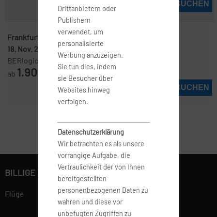
JETZT BUCHEN
Drittanbietern oder
Publishern
verwendet, um
Frankfurt ( FRA )
-
Darwin ( DRW )
personalisierte
18. Nov. 2026
-
9. Dez. 2026
Werbung anzuzeigen.
BERlogic
Sie tun dies, indem
1.909
ab
€
sie Besucher über
JETZT BUCHEN
Websites hinweg
verfolgen.
Datenschutzerklärung
Wir betrachten es als unsere
vorrangige Aufgabe, die
Vertraulichkeit der von Ihnen
BILLIGE FLÜGE BUCHEN
bereitgestellten
personenbezogenen Daten zu
Flüge
wahren und diese vor
unbefugten Zugriffen zu