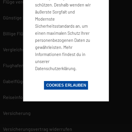
Flüge vergleichen
schützen. Deshalb wenden wir
äußerste Sorgfalt und
Günstige Flüge
Modernste
Sicherheitsstandards an, um
einen maximalen Schutz Ihrer
Billige Flüge
personenbezogenen Daten zu
gewährleisten. Mehr
Vergleichsportal
Informationen findest du in
unserer
Flughafen Informationen
Datenschutzerklärung.
Gabelflüge
COOKIES ERLAUBEN
Reiseinfo
Versicherung
Versicherungsvertrag widerrufen