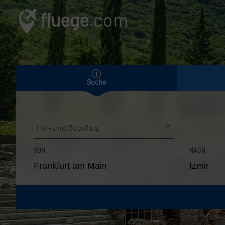
fluege
.com
Suche
Hin- und Rückflug
VON
NACH