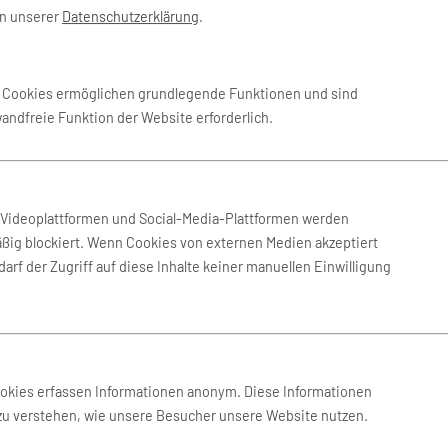
in unserer
Datenschutzerklärung
.
Dez. 2026
-
19. Dez. 2026
Pegasus Airl
e Cookies ermöglichen grundlegende Funktionen und sind
wandfreie Funktion der Website erforderlich.
Sep. 2026
-
2. Okt. 2026
AirTuerk
Dez. 2026
-
10. Dez. 2026
AirTuerk
n Videoplattformen und Social-Media-Plattformen werden
ßig blockiert. Wenn Cookies von externen Medien akzeptiert
arf der Zugriff auf diese Inhalte keiner manuellen Einwilligung
Dez. 2026
-
10. Dez. 2026
AirTuerk
Dez. 2026
-
19. Dez. 2026
AirTuerk
ookies erfassen Informationen anonym. Diese Informationen
 zu verstehen, wie unsere Besucher unsere Website nutzen.