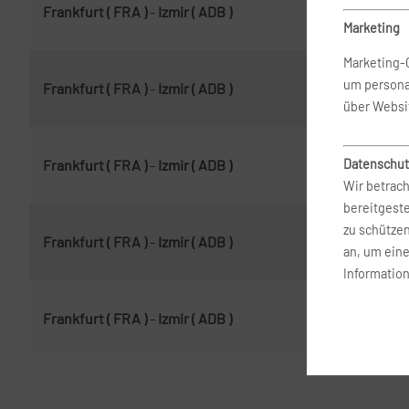
Frankfurt ( FRA )
-
Izmir ( ADB )
12.
Marketing
Marketing-
um persona
Frankfurt ( FRA )
-
Izmir ( ADB )
21.
über Websi
Datenschut
Frankfurt ( FRA )
-
Izmir ( ADB )
21.
Wir betrach
bereitgest
zu schütze
Frankfurt ( FRA )
-
Izmir ( ADB )
21.
an, um ein
Information
Frankfurt ( FRA )
-
Izmir ( ADB )
21.