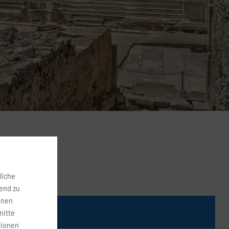
liche
fend zu
onen
Preis
nitte
tionen