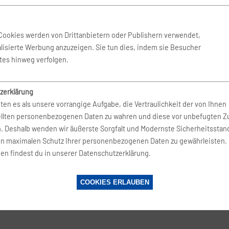
 Feb. 2027
-
28. Feb. 2027
AirTuerk
Cookies werden von Drittanbietern oder Publishern verwendet,
lisierte Werbung anzuzeigen. Sie tun dies, indem sie Besucher
 Sep. 2026
-
28. Sep. 2026
AirTuerk
tes hinweg verfolgen.
zerklärung
 Sep. 2026
-
1. Okt. 2026
AirTuerk
ten es als unsere vorrangige Aufgabe, die Vertraulichkeit der von Ihnen
ellten personenbezogenen Daten zu wahren und diese vor unbefugten Zu
n. Deshalb wenden wir äußerste Sorgfalt und Modernste Sicherheitsstan
 Sep. 2026
-
1. Okt. 2026
AirTuerk
en maximalen Schutz Ihrer personenbezogenen Daten zu gewährleisten.
en findest du in unserer Datenschutzerklärung.
 Sep. 2026
-
2. Okt. 2026
AirTuerk
COOKIES ERLAUBEN