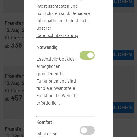
JETZT BUCHEN
interessantesten und
nützlichsten sind. Genauere
Informationen findest du in
Frankfurt ( FRA )
-
Trapani, Sizilien ( TPS )
unserer
13. Aug. 2026
-
31. Aug. 2026
Datenschutzerklärung
.
BERlogic
338
ab
€
Notwendig
JETZT BUCHEN
Essenzielle Cookies
ermöglichen
grundlegende
Frankfurt ( FRA )
-
Trapani, Sizilien ( TPS )
Funktionen und sind
16. Aug. 2026
-
19. Aug. 2026
für die einwandfreie
BERlogic
Funktion der Website
457
ab
€
erforderlich.
JETZT BUCHEN
Komfort
Frankfurt ( FRA )
-
Trapani, Sizilien ( TPS )
Inhalte von
10. Okt. 2026
-
17. Okt. 2026