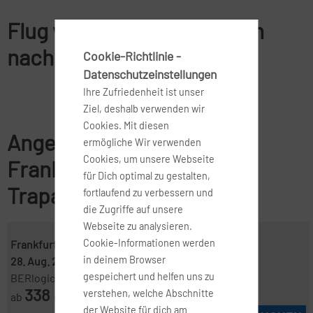
Flug von Frankfurt am Main
nach Trapani
Cookie-Richtlinie -
Datenschutzeinstellungen
Ihre Zufriedenheit ist unser
Ziel, deshalb verwenden wir
Cookies. Mit diesen
Angebote für Flüge von
ermögliche Wir verwenden
Cookies, um unsere Webseite
Frankfurt am Main nach
für Dich optimal zu gestalten,
Trapani
fortlaufend zu verbessern und
die Zugriffe auf unsere
Webseite zu analysieren.
Cookie-Informationen werden
Frankfurt ( FRA )
-
Trapani, Sizilien ( TPS )
in deinem Browser
28. Aug. 2026
-
6. Sep. 2026
gespeichert und helfen uns zu
BERlogic
338
verstehen, welche Abschnitte
ab
€
der Website für dich am