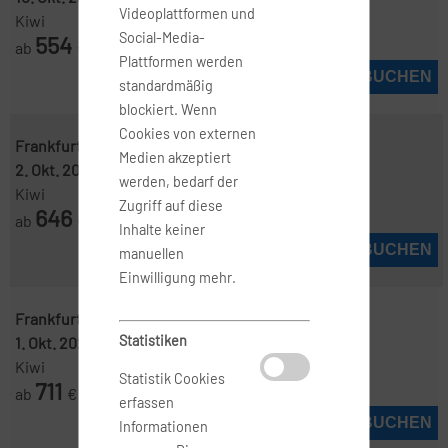
Videoplattformen und
Kiwi
Social-Media-
554
ab
€
Plattformen werden
JETZT BUCHEN
standardmäßig
blockiert. Wenn
Cookies von externen
Frankfurt ( FRA )
-
Trapani, Sizilien ( TPS )
Medien akzeptiert
2. Okt. 2026
-
9. Okt. 2026
werden, bedarf der
Kiwi
Zugriff auf diese
646
ab
€
Inhalte keiner
JETZT BUCHEN
manuellen
Einwilligung mehr.
Frankfurt ( FRA )
-
Trapani, Sizilien ( TPS )
Statistiken
1. Okt. 2026
-
4. Okt. 2026
Kiwi
Statistik Cookies
711
ab
€
erfassen
JETZT BUCHEN
Informationen