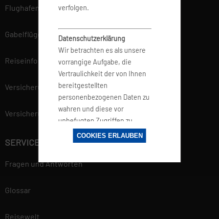
Flughafen Informationen
verfolgen.
Gabelflüge
Datenschutzerklärung
Wir betrachten es als unsere
Reiseinfo
vorrangige Aufgabe, die
Vertraulichkeit der von Ihnen
bereitgestellten
Versicherung
personenbezogenen Daten zu
wahren und diese vor
Versicherungsvertrag widerrufen
unbefugten Zugriffen zu
schützen. Deshalb wenden wir
COOKIES ERLAUBEN
SERVICE
äußerste Sorgfalt und
Modernste
Fragen und Antworten
Sicherheitsstandards an, um
einen maximalen Schutz Ihrer
Glossar
personenbezogenen Daten zu
gewährleisten. Mehr
Informationen findest du in
Reisewelt