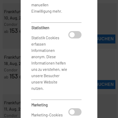
manuellen
Frankfurt ( FRA )
-
Jerez de la Frontera ( XRY )
Einwilligung mehr.
10. Aug. 2026
-
18. Aug. 2026
Condor
Statistiken
153
ab
€
Statistik Cookies
JETZT BUCHEN
erfassen
Informationen
Frankfurt ( FRA )
-
Jerez de la Frontera ( XRY )
anonym. Diese
18. Aug. 2026
-
18. Aug. 2026
Informationen helfen
Condor
uns zu verstehen, wie
153
unsere Besucher
ab
€
unsere Website
JETZT BUCHEN
nutzen.
Frankfurt ( FRA )
-
Jerez de la Frontera ( XRY )
Marketing
11. Aug. 2026
-
18. Aug. 2026
Condor
Marketing-Cookies