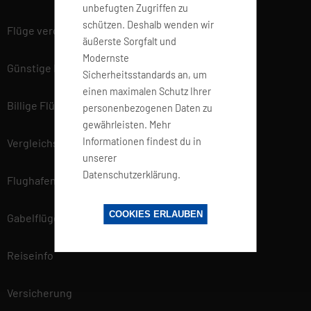
unbefugten Zugriffen zu
schützen. Deshalb wenden wir
Flüge vergleichen
äußerste Sorgfalt und
Modernste
Günstige Flüge
Sicherheitsstandards an, um
einen maximalen Schutz Ihrer
Billige Flüge
personenbezogenen Daten zu
gewährleisten. Mehr
Informationen findest du in
Vergleichsportal
unserer
Datenschutzerklärung.
Flughafen Informationen
COOKIES ERLAUBEN
Gabelflüge
Reiseinfo
Versicherung