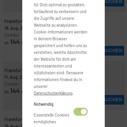
JETZT BUCHEN
für Dich optimal zu gestalten,
fortlaufend zu verbessern und
die Zugriffe auf unsere
Frankfurt ( FRA )
-
Jerez de la Frontera ( XRY )
Webseite zu analysieren.
18. Aug. 2026
-
25. Aug. 2026
Cookie-Informationen werden
Condor
in deinem Browser
144
ab
€
gespeichert und helfen uns zu
JETZT BUCHEN
verstehen, welche Abschnitte
der Website für dich am
interessantesten und
Frankfurt ( FRA )
-
Jerez de la Frontera ( XRY )
nützlichsten sind. Genauere
11. Aug. 2026
-
25. Aug. 2026
Informationen findest du in
Condor
unserer
144
ab
€
Datenschutzerklärung
.
JETZT BUCHEN
Notwendig
Essenzielle Cookies
Frankfurt ( FRA )
-
Jerez de la Frontera ( XRY )
ermöglichen
19. Aug. 2026
-
25. Aug. 2026