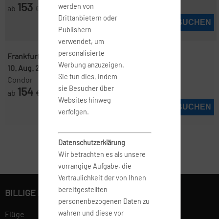
153
werden von
ab
€
Drittanbietern oder
JETZT BUCHEN
Publishern
verwendet, um
personalisierte
Frankfurt ( FRA )
-
Jerez de la Frontera ( XRY )
Werbung anzuzeigen.
10. Aug. 2026
-
24. Aug. 2026
Sie tun dies, indem
Condor
154
sie Besucher über
ab
€
Websites hinweg
JETZT BUCHEN
verfolgen.
Datenschutzerklärung
Wir betrachten es als unsere
vorrangige Aufgabe, die
Vertraulichkeit der von Ihnen
bereitgestellten
BILLIGE FLÜGE BUCHEN
personenbezogenen Daten zu
wahren und diese vor
Flüge