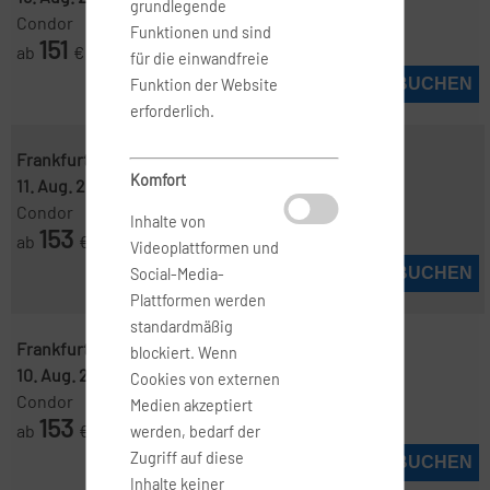
grundlegende
Condor
Funktionen und sind
151
ab
€
für die einwandfreie
JETZT BUCHEN
Funktion der Website
erforderlich.
Frankfurt ( FRA )
-
Jerez de la Frontera ( XRY )
Komfort
11. Aug. 2026
-
17. Aug. 2026
Condor
Inhalte von
153
ab
€
Videoplattformen und
JETZT BUCHEN
Social-Media-
Plattformen werden
standardmäßig
Frankfurt ( FRA )
-
Jerez de la Frontera ( XRY )
blockiert. Wenn
10. Aug. 2026
-
17. Aug. 2026
Cookies von externen
Condor
Medien akzeptiert
153
ab
€
werden, bedarf der
Zugriff auf diese
JETZT BUCHEN
Inhalte keiner