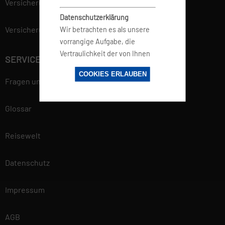
Versicherung
Datenschutzerklärung
Versicherungsvertrag widerrufen
Wir betrachten es als unsere
vorrangige Aufgabe, die
Vertraulichkeit der von Ihnen
SERVICE
bereitgestellten
COOKIES ERLAUBEN
personenbezogenen Daten zu
Fragen und Antworten
wahren und diese vor
unbefugten Zugriffen zu
Glossar
schützen. Deshalb wenden wir
äußerste Sorgfalt und
Reisewelt
Modernste
Sicherheitsstandards an, um
Datenschutz
einen maximalen Schutz Ihrer
personenbezogenen Daten zu
gewährleisten. Mehr
Impressum
Informationen findest du in
unserer
AGB
Datenschutzerklärung.