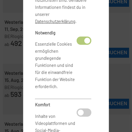
nützlichsten sind. Genauere
JETZT BUCHEN
Informationen findest du in
unserer
Datenschutzerklärung
.
Westerland, Sylt ( GWT )
-
Frankfurt ( FRA )
11. Sep. 2026
-
17. Sep. 2026
Notwendig
BERlogic
492
ab
€
Essenzielle Cookies
ermöglichen
JETZT BUCHEN
grundlegende
Funktionen und sind
für die einwandfreie
Westerland, Sylt ( GWT )
-
Frankfurt ( FRA )
Funktion der Website
15. Aug. 2026
-
19. Aug. 2026
erforderlich.
BERlogic
593
ab
€
JETZT BUCHEN
Komfort
Inhalte von
Videoplattformen und
Westerland, Sylt ( GWT )
-
Frankfurt ( FRA )
Social-Media-
15. Aug. 2026
-
22. Aug. 2026