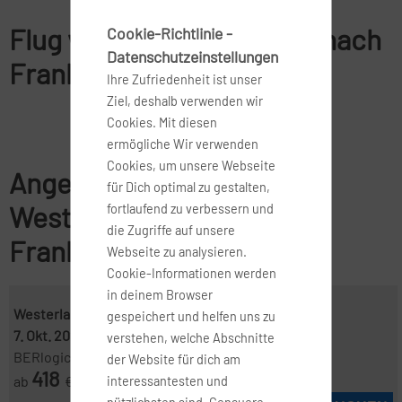
Flug von Westerland, Sylt nach
Cookie-Richtlinie -
Datenschutzeinstellungen
Frankfurt am Main
Ihre Zufriedenheit ist unser
Ziel, deshalb verwenden wir
Cookies. Mit diesen
ermögliche Wir verwenden
Cookies, um unsere Webseite
Angebote für Flüge von
für Dich optimal zu gestalten,
Westerland, Sylt nach
fortlaufend zu verbessern und
die Zugriffe auf unsere
Frankfurt am Main
Webseite zu analysieren.
Cookie-Informationen werden
in deinem Browser
Westerland, Sylt ( GWT )
-
Frankfurt ( FRA )
gespeichert und helfen uns zu
7. Okt. 2026
-
14. Okt. 2026
verstehen, welche Abschnitte
BERlogic
der Website für dich am
418
ab
€
interessantesten und