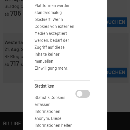
Plattformen werden
BERlogic
705
standardmäßig
ab
€
blockiert. Wenn
JETZT BUCHEN
Cookies von externen
Medien akzeptiert
werden, bedarf der
Westerland, Sylt ( GWT )
-
Frankfurt ( FRA )
Zugriff auf diese
21. Aug. 2026
-
24. Aug. 2026
Inhalte keiner
BERlogic
manuellen
717
ab
€
Einwilligung mehr.
JETZT BUCHEN
Statistiken
Statistik Cookies
erfassen
Informationen
anonym. Diese
BILLIGE FLÜGE BUCHEN
Informationen helfen