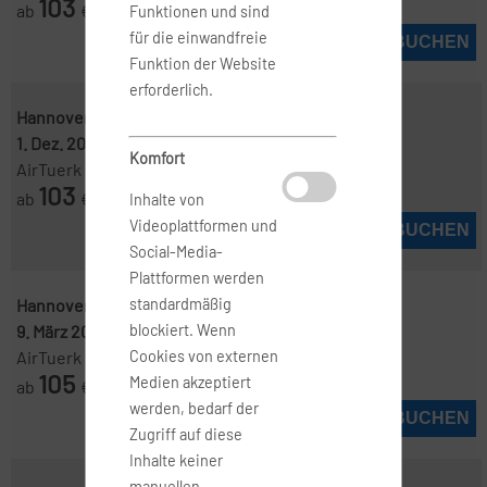
103
ab
€
Funktionen und sind
für die einwandfreie
JETZT BUCHEN
Funktion der Website
erforderlich.
Hannover ( HAJ )
-
Barcelona ( BCN )
1. Dez. 2026
-
15. Dez. 2026
Komfort
AirTuerk
103
ab
€
Inhalte von
Videoplattformen und
JETZT BUCHEN
Social-Media-
Plattformen werden
Hannover ( HAJ )
-
Barcelona ( BCN )
standardmäßig
9. März 2027
-
11. März 2027
blockiert. Wenn
AirTuerk
Cookies von externen
105
Medien akzeptiert
ab
€
werden, bedarf der
JETZT BUCHEN
Zugriff auf diese
Inhalte keiner
manuellen