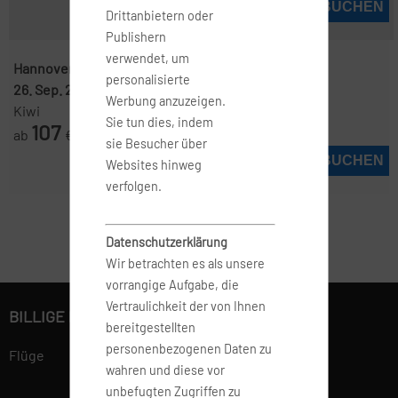
JETZT BUCHEN
Drittanbietern oder
Publishern
verwendet, um
Hannover ( HAJ )
-
Barcelona ( BCN )
personalisierte
26. Sep. 2026
-
30. Sep. 2026
Werbung anzuzeigen.
Kiwi
Sie tun dies, indem
107
ab
€
sie Besucher über
JETZT BUCHEN
Websites hinweg
verfolgen.
Datenschutzerklärung
Wir betrachten es als unsere
vorrangige Aufgabe, die
Vertraulichkeit der von Ihnen
BILLIGE FLÜGE BUCHEN
bereitgestellten
personenbezogenen Daten zu
Flüge
wahren und diese vor
unbefugten Zugriffen zu