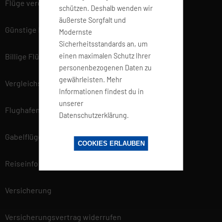
Flüge vergleichen
schützen. Deshalb wenden wir
äußerste Sorgfalt und
Günstige Flüge
Modernste
Sicherheitsstandards an, um
einen maximalen Schutz Ihrer
Billige Flüge
personenbezogenen Daten zu
gewährleisten. Mehr
Vergleichsportal
Informationen findest du in
unserer
Flughafen Informationen
Datenschutzerklärung.
Gabelflüge
COOKIES ERLAUBEN
Reiseinfo
Versicherung
Versicherungsvertrag widerrufen