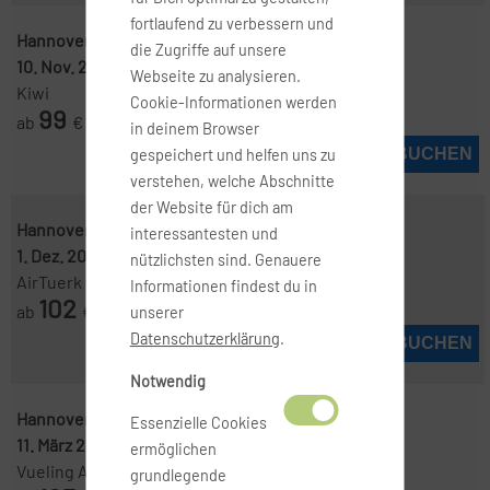
fortlaufend zu verbessern und
Hannover ( HAJ )
-
Barcelona ( BCN )
die Zugriffe auf unsere
10. Nov. 2026
-
17. Nov. 2026
Webseite zu analysieren.
Kiwi
Cookie-Informationen werden
99
ab
€
in deinem Browser
JETZT BUCHEN
gespeichert und helfen uns zu
verstehen, welche Abschnitte
der Website für dich am
Hannover ( HAJ )
-
Barcelona ( BCN )
interessantesten und
1. Dez. 2026
-
8. Dez. 2026
nützlichsten sind. Genauere
AirTuerk
Informationen findest du in
102
ab
€
unserer
Datenschutzerklärung
.
JETZT BUCHEN
Notwendig
Hannover ( HAJ )
-
Barcelona ( BCN )
Essenzielle Cookies
11. März 2027
-
16. März 2027
ermöglichen
Vueling Airlines
grundlegende