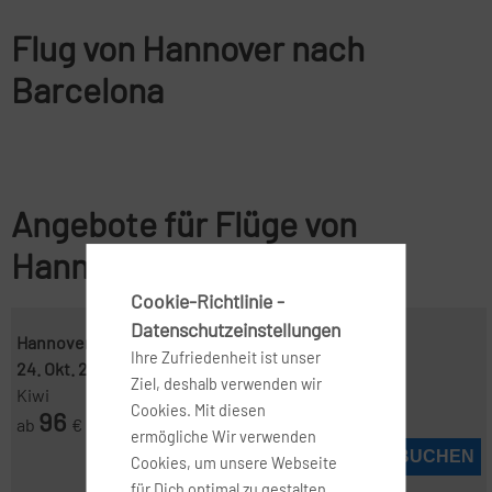
Flug von Hannover nach
Barcelona
Angebote für Flüge von
Hannover nach Barcelona
Cookie-Richtlinie -
Datenschutzeinstellungen
Hannover ( HAJ )
-
Barcelona ( BCN )
Ihre Zufriedenheit ist unser
24. Okt. 2026
-
12. Nov. 2026
Ziel, deshalb verwenden wir
Kiwi
Cookies. Mit diesen
96
ab
€
ermögliche Wir verwenden
JETZT BUCHEN
Cookies, um unsere Webseite
für Dich optimal zu gestalten,