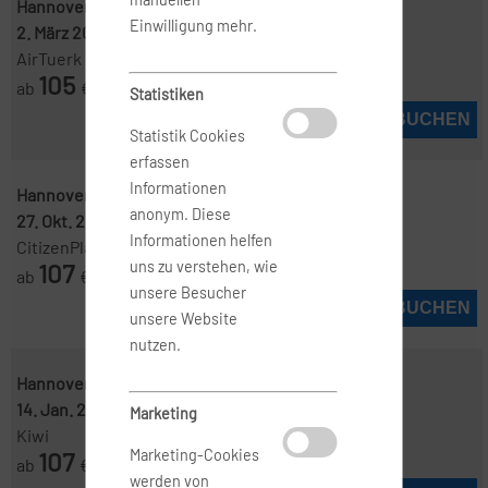
Hannover ( HAJ )
-
Barcelona ( BCN )
Einwilligung mehr.
2. März 2027
-
4. März 2027
AirTuerk
105
ab
€
Statistiken
JETZT BUCHEN
Statistik Cookies
erfassen
Informationen
Hannover ( HAJ )
-
Barcelona ( BCN )
anonym. Diese
27. Okt. 2026
-
5. Nov. 2026
Informationen helfen
CitizenPlane
107
uns zu verstehen, wie
ab
€
unsere Besucher
JETZT BUCHEN
unsere Website
nutzen.
Hannover ( HAJ )
-
Barcelona ( BCN )
14. Jan. 2027
-
23. Jan. 2027
Marketing
Kiwi
107
Marketing-Cookies
ab
€
werden von