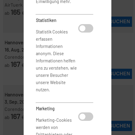
Einwilligung mehr.
AirTuerk
165
ab
€
Statistiken
JETZT BUCHEN
Statistik Cookies
erfassen
Hannover ( HAJ )
-
Kos ( KGS )
Informationen
16. Aug. 2026
-
20. Aug. 2026
anonym. Diese
Corendon
Informationen helfen
167
ab
€
uns zu verstehen, wie
JETZT BUCHEN
unsere Besucher
unsere Website
nutzen.
Hannover ( HAJ )
-
Kos ( KGS )
3. Sep. 2026
-
10. Sep. 2026
Marketing
Corendon
167
ab
€
Marketing-Cookies
JETZT BUCHEN
werden von
Drittanbietern oder