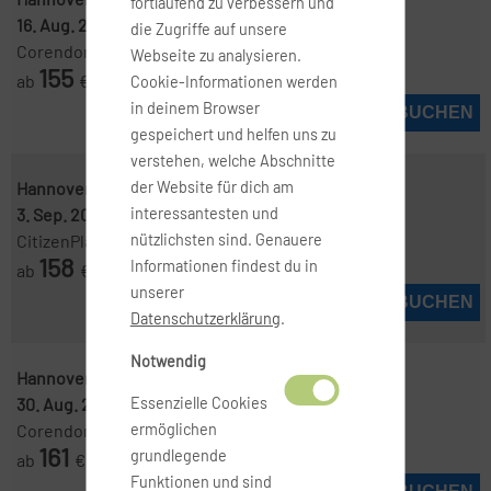
fortlaufend zu verbessern und
16. Aug. 2026
-
6. Sep. 2026
die Zugriffe auf unsere
Corendon
Webseite zu analysieren.
155
ab
€
Cookie-Informationen werden
in deinem Browser
JETZT BUCHEN
gespeichert und helfen uns zu
verstehen, welche Abschnitte
Hannover ( HAJ )
-
Kos ( KGS )
der Website für dich am
3. Sep. 2026
-
3. Sep. 2026
interessantesten und
CitizenPlane
nützlichsten sind. Genauere
158
Informationen findest du in
ab
€
unserer
JETZT BUCHEN
Datenschutzerklärung
.
Notwendig
Hannover ( HAJ )
-
Kos ( KGS )
30. Aug. 2026
-
6. Sep. 2026
Essenzielle Cookies
Corendon
ermöglichen
161
grundlegende
ab
€
Funktionen und sind