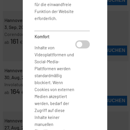
JETZT BUCHEN
für die einwandfreie
Funktion der Website
erforderlich.
Hannover ( HAJ )
-
Kos ( KGS )
3. Sep. 2026
-
6. Sep. 2026
Corendon
Komfort
161
ab
€
Inhalte von
JETZT BUCHEN
Videoplattformen und
Social-Media-
Plattformen werden
Hannover ( HAJ )
-
Kos ( KGS )
standardmäßig
30. Aug. 2026
-
6. Sep. 2026
blockiert. Wenn
Involatus
164
Cookies von externen
ab
€
Medien akzeptiert
JETZT BUCHEN
werden, bedarf der
Zugriff auf diese
Inhalte keiner
Hannover ( HAJ )
-
Kos ( KGS )
manuellen
27. Aug. 2026
-
3. Sep. 2026