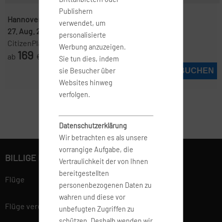
Publishern
Hannover ( HAJ )
-
Kos ( KGS )
verwendet, um
27. Aug. 2026
-
10. Sep. 2026
personalisierte
CitizenPlane
Werbung anzuzeigen.
169
ab
€
Sie tun dies, indem
JETZT BUCHEN
sie Besucher über
Websites hinweg
verfolgen.
Datenschutzerklärung
Wir betrachten es als unsere
vorrangige Aufgabe, die
BILLIGE FLÜGE BUCHEN
Vertraulichkeit der von Ihnen
bereitgestellten
Flüge
personenbezogenen Daten zu
wahren und diese vor
Flüge vergleichen
unbefugten Zugriffen zu
schützen. Deshalb wenden wir