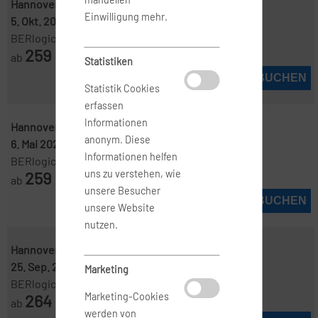
Hannover ( HAJ )
-
Manchester ( MAN )
Einwilligung mehr.
5. Okt. 2026
-
12. Okt. 2026
BERlogic
259
ab
€
Statistiken
JETZT BUCHEN
Statistik Cookies
erfassen
Informationen
Hannover ( HAJ )
-
Manchester ( MAN )
anonym. Diese
6. Mai 2027
-
8. Mai 2027
Informationen helfen
BERlogic
259
uns zu verstehen, wie
ab
€
unsere Besucher
JETZT BUCHEN
unsere Website
nutzen.
Hannover ( HAJ )
-
Manchester ( MAN )
25. Sep. 2026
-
27. Sep. 2026
Marketing
BERlogic
264
Marketing-Cookies
ab
€
werden von