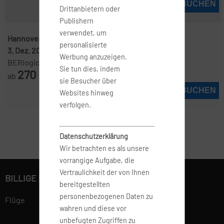
JETZT BUCHEN
Drittanbietern oder
Publishern
verwendet, um
Hannover ( HAJ )
-
Manchester ( MAN )
personalisierte
3. Dez. 2026
-
6. Dez. 2026
Werbung anzuzeigen.
BERlogic
Sie tun dies, indem
270
ab
€
sie Besucher über
JETZT BUCHEN
Websites hinweg
verfolgen.
Datenschutzerklärung
Wir betrachten es als unsere
vorrangige Aufgabe, die
Vertraulichkeit der von Ihnen
BILLIGE FLÜGE BUCHEN
bereitgestellten
personenbezogenen Daten zu
Flüge
wahren und diese vor
unbefugten Zugriffen zu