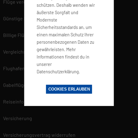
Flüge vergleichen
schützen. Deshalb wenden wir
äußerste Sorgfalt und
Günstige Flüge
Modernste
Sicherheitsstandards an, um
einen maximalen Schutz Ihrer
Billige Flüge
personenbezogenen Daten zu
gewährleisten. Mehr
Vergleichsportal
Informationen findest du in
unserer
Flughafen Informationen
Datenschutzerklärung.
Gabelflüge
COOKIES ERLAUBEN
Reiseinfo
Versicherung
Versicherungsvertrag widerrufen