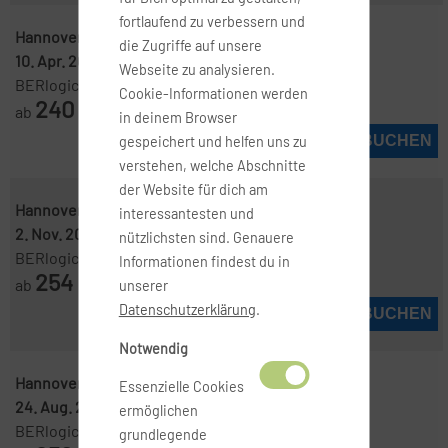
fortlaufend zu verbessern und
Hannover ( HAJ )
-
Manchester ( MAN )
die Zugriffe auf unsere
10. Apr. 2027
-
11. Apr. 2027
Webseite zu analysieren.
BERlogic
Cookie-Informationen werden
240
ab
€
in deinem Browser
JETZT BUCHEN
gespeichert und helfen uns zu
verstehen, welche Abschnitte
der Website für dich am
Hannover ( HAJ )
-
Manchester ( MAN )
interessantesten und
2. Nov. 2026
-
19. Nov. 2026
nützlichsten sind. Genauere
BERlogic
Informationen findest du in
254
ab
€
unserer
Datenschutzerklärung
.
JETZT BUCHEN
Notwendig
Hannover ( HAJ )
-
Manchester ( MAN )
Essenzielle Cookies
24. Aug. 2026
-
28. Aug. 2026
ermöglichen
BERlogic
grundlegende