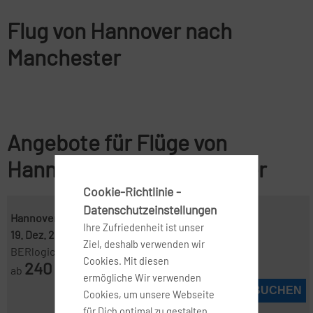
Flug von Hannover nach
Manchester
Angebote für Flüge von
Hannover nach Manchester
Cookie-Richtlinie -
Datenschutzeinstellungen
Hannover ( HAJ )
-
Manchester ( MAN )
Ihre Zufriedenheit ist unser
19. Dez. 2026
-
2. Jan. 2027
Ziel, deshalb verwenden wir
BERlogic
Cookies. Mit diesen
240
ab
€
ermögliche Wir verwenden
JETZT BUCHEN
Cookies, um unsere Webseite
für Dich optimal zu gestalten,