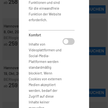
258
ab
€
Funktionen und sind
für die einwandfreie
JETZT BUCHEN
Funktion der Website
erforderlich.
Hannover ( HAJ )
-
Manchester ( MAN )
8. Okt. 2026
-
15. Okt. 2026
Komfort
BERlogic
259
ab
€
Inhalte von
Videoplattformen und
JETZT BUCHEN
Social-Media-
Plattformen werden
Hannover ( HAJ )
-
Manchester ( MAN )
standardmäßig
19. Okt. 2026
-
28. Okt. 2026
blockiert. Wenn
BERlogic
Cookies von externen
259
Medien akzeptiert
ab
€
werden, bedarf der
JETZT BUCHEN
Zugriff auf diese
Inhalte keiner
manuellen