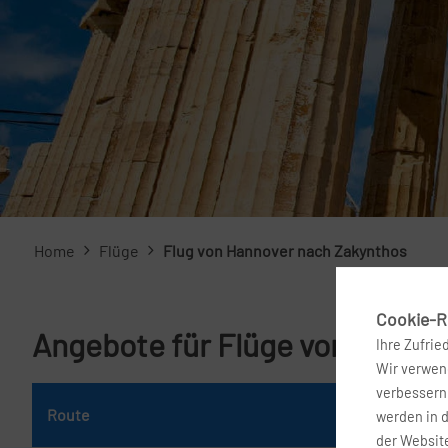
Home
Flüge
Flug von Hannover nach Zakynthos
Cookie-Ri
Angebote für Flüge von Hanno
Ihre Zufrie
Wir verwend
verbessern 
Route
Da
werden in 
der Website