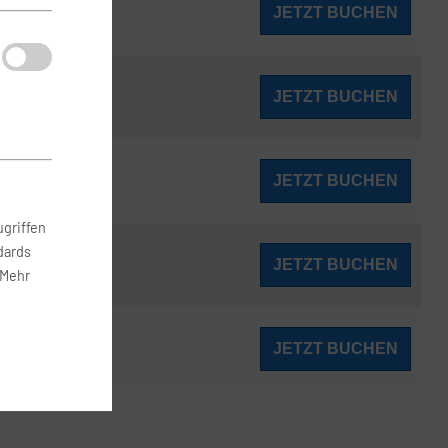
507
JETZT BUCHEN
ab
€
518
JETZT BUCHEN
ab
€
573
JETZT BUCHEN
ab
€
griffen
dards
591
JETZT BUCHEN
ab
€
 Mehr
607
JETZT BUCHEN
ab
€