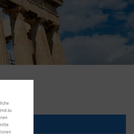
liche
fend zu
onen
Preis
nitte
tionen