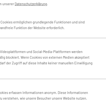
in unserer
Datenschutzerklärung
.
Juni 2027
-
10. Juni 2027
BERlogic
e Cookies ermöglichen grundlegende Funktionen und sind
wandfreie Funktion der Website erforderlich.
 Aug. 2026
-
1. Sep. 2026
BERlogic
Okt. 2026
-
16. Okt. 2026
BERlogic
n Videoplattformen und Social-Media-Plattformen werden
ßig blockiert. Wenn Cookies von externen Medien akzeptiert
arf der Zugriff auf diese Inhalte keiner manuellen Einwilligung
Sep. 2026
-
17. Sep. 2026
BERlogic
 Juni 2027
-
21. Juni 2027
BERlogic
ookies erfassen Informationen anonym. Diese Informationen
 zu verstehen, wie unsere Besucher unsere Website nutzen.