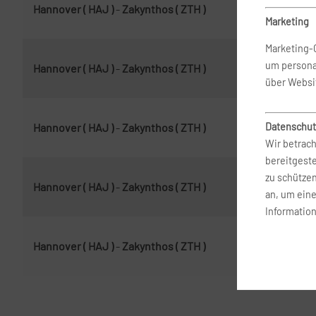
Hannover ( HAJ )
-
Zakynthos ( ZTH )
8. 
Marketing
Marketing-
um persona
Hannover ( HAJ )
-
Zakynthos ( ZTH )
24.
über Websi
Datenschut
Hannover ( HAJ )
-
Zakynthos ( ZTH )
17.
Wir betrach
bereitgest
zu schütze
Hannover ( HAJ )
-
Zakynthos ( ZTH )
10.
an, um ein
Information
Hannover ( HAJ )
-
Zakynthos ( ZTH )
17.