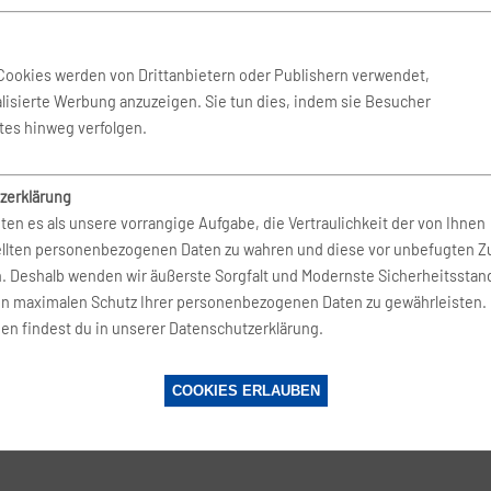
Sep. 2026
-
16. Sep. 2026
BERlogic
Cookies werden von Drittanbietern oder Publishern verwendet,
lisierte Werbung anzuzeigen. Sie tun dies, indem sie Besucher
 Okt. 2026
-
31. Okt. 2026
BERlogic
tes hinweg verfolgen.
zerklärung
 Aug. 2026
-
25. Aug. 2026
BERlogic
ten es als unsere vorrangige Aufgabe, die Vertraulichkeit der von Ihnen
ellten personenbezogenen Daten zu wahren und diese vor unbefugten Zu
n. Deshalb wenden wir äußerste Sorgfalt und Modernste Sicherheitsstan
 Sep. 2026
-
19. Sep. 2026
BERlogic
en maximalen Schutz Ihrer personenbezogenen Daten zu gewährleisten.
en findest du in unserer Datenschutzerklärung.
 Okt. 2026
-
24. Okt. 2026
BERlogic
COOKIES ERLAUBEN