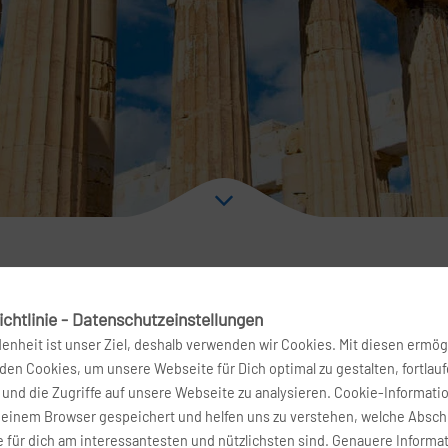
chtlinie - Datenschutzeinstellungen
ver nach Zakynthos
denheit ist unser Ziel, deshalb verwenden wir Cookies. Mit diesen ermög
en Cookies, um unsere Webseite für Dich optimal zu gestalten, fortlau
und die Zugriffe auf unsere Webseite zu analysieren. Cookie-Informati
tum
Airline
deinem Browser gespeichert und helfen uns zu verstehen, welche Absch
 für dich am interessantesten und nützlichsten sind. Genauere Informa