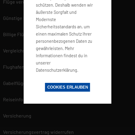
Flüge vergleichen
schützen. Deshalb wenden wir
äußerste Sorgfalt und
Günstige Flüge
Modernste
Sicherheitsstandards an, um
einen maximalen Schutz Ihrer
Billige Flüge
personenbezogenen Daten zu
gewährleisten. Mehr
Vergleichsportal
Informationen findest du in
unserer
Flughafen Informationen
Datenschutzerklärung.
Gabelflüge
COOKIES ERLAUBEN
Reiseinfo
Versicherung
Versicherungsvertrag widerrufen