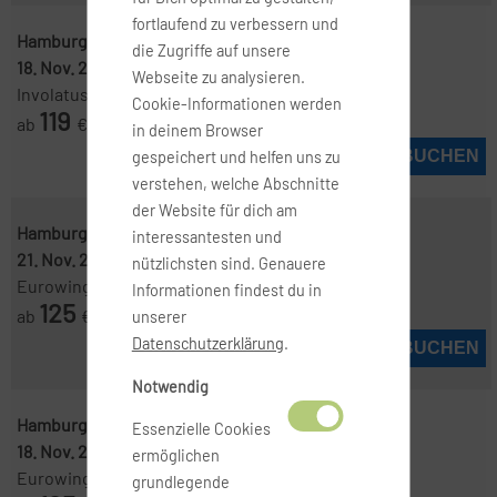
fortlaufend zu verbessern und
Hamburg ( HAM )
-
Lissabon ( LIS )
die Zugriffe auf unsere
18. Nov. 2026
-
24. Nov. 2026
Webseite zu analysieren.
Involatus
Cookie-Informationen werden
119
ab
€
in deinem Browser
JETZT BUCHEN
gespeichert und helfen uns zu
verstehen, welche Abschnitte
der Website für dich am
Hamburg ( HAM )
-
Lissabon ( LIS )
interessantesten und
21. Nov. 2026
-
24. Nov. 2026
nützlichsten sind. Genauere
Eurowings
Informationen findest du in
125
ab
€
unserer
Datenschutzerklärung
.
JETZT BUCHEN
Notwendig
Hamburg ( HAM )
-
Lissabon ( LIS )
Essenzielle Cookies
18. Nov. 2026
-
25. Nov. 2026
ermöglichen
Eurowings
grundlegende