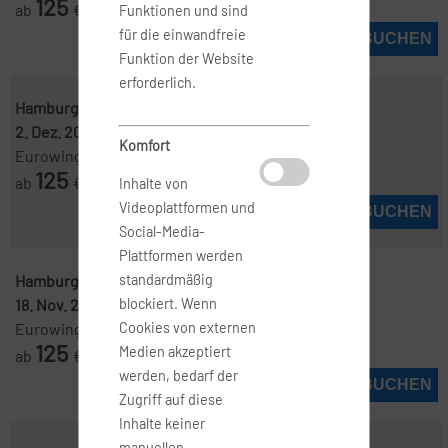
125
ab
€
Funktionen und sind
für die einwandfreie
JETZT BUCHEN
Funktion der Website
erforderlich.
Hamburg ( HAM )
-
Lissabon ( LIS )
2. Dez. 2026
-
12. Dez. 2026
Komfort
Eurowings
125
ab
€
Inhalte von
Videoplattformen und
JETZT BUCHEN
Social-Media-
Plattformen werden
Hamburg ( HAM )
-
Lissabon ( LIS )
standardmäßig
18. Nov. 2026
-
21. Nov. 2026
blockiert. Wenn
Eurowings
Cookies von externen
125
Medien akzeptiert
ab
€
werden, bedarf der
JETZT BUCHEN
Zugriff auf diese
Inhalte keiner
manuellen