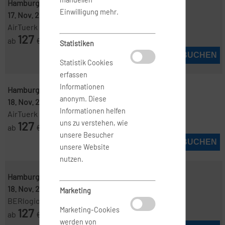
Hamburg ( HAM )
-
Lissabon ( LIS )
Einwilligung mehr.
17. Nov. 2026
-
24. Nov. 2026
AirTuerk
127
ab
€
Statistiken
JETZT BUCHEN
Statistik Cookies
erfassen
Informationen
Hamburg ( HAM )
-
Lissabon ( LIS )
anonym. Diese
18. Nov. 2026
-
25. Nov. 2026
Informationen helfen
AirTuerk
127
uns zu verstehen, wie
ab
€
unsere Besucher
JETZT BUCHEN
unsere Website
nutzen.
Hamburg ( HAM )
-
Lissabon ( LIS )
18. Nov. 2026
-
24. Nov. 2026
Marketing
BERlogic
127
Marketing-Cookies
ab
€
werden von