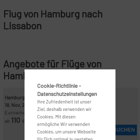
Flug von Hamburg nach
Lissabon
Angebote für Flüge von
Hamburg nach Lissabon
Cookie-Richtlinie -
Datenschutzeinstellungen
Hamburg ( HAM )
-
Lissabon ( LIS )
Ihre Zufriedenheit ist unser
18. Nov. 2026
-
24. Nov. 2026
Ziel, deshalb verwenden wir
Eurowings
Cookies. Mit diesen
110
ab
€
ermögliche Wir verwenden
JETZT BUCHEN
Cookies, um unsere Webseite
für Dich optimal zu gestalten,