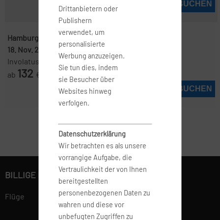
JETZT BUCHEN
Drittanbietern oder
Publishern
verwendet, um
Hamburg ( HAM )
-
Lissabon ( LIS )
personalisierte
18. Nov. 2026
-
24. Nov. 2026
Werbung anzuzeigen.
Involatus
Sie tun dies, indem
132
ab
€
sie Besucher über
JETZT BUCHEN
Websites hinweg
verfolgen.
Datenschutzerklärung
Wir betrachten es als unsere
vorrangige Aufgabe, die
Vertraulichkeit der von Ihnen
BILLIGE FLÜGE BUCHEN
bereitgestellten
personenbezogenen Daten zu
Flüge
wahren und diese vor
unbefugten Zugriffen zu