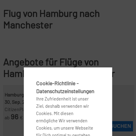
Flug von Hamburg nach
Manchester
Angebote für Flüge von
Hamburg nach Manchester
Cookie-Richtlinie -
Datenschutzeinstellungen
Hamburg ( HAM )
-
Manchester ( MAN )
Ihre Zufriedenheit ist unser
30. Sep. 2026
-
7. Okt. 2026
Ziel, deshalb verwenden wir
CitizenPlane
Cookies. Mit diesen
96
ab
€
ermögliche Wir verwenden
JETZT BUCHEN
Cookies, um unsere Webseite
für Dich optimal zu gestalten,