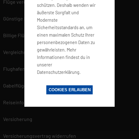
Flüge vergleichen
schützen. Deshalb wenden wir
äußerste Sorgfalt und
Günstige Flüge
Modernste
Sicherheitsstandards an, um
einen maximalen Schutz Ihrer
Billige Flüge
personenbezogenen Daten zu
gewährleisten. Mehr
Vergleichsportal
Informationen findest du in
unserer
Flughafen Informationen
Datenschutzerklärung.
Gabelflüge
COOKIES ERLAUBEN
Reiseinfo
Versicherung
Versicherungsvertrag widerrufen