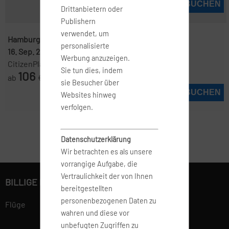
JETZT BUCHEN
Drittanbietern oder
Publishern
verwendet, um
Hamburg ( HAM )
-
Manchester ( MAN )
personalisierte
16. Sep. 2026
-
21. Sep. 2026
Werbung anzuzeigen.
CitizenPlane
Sie tun dies, indem
106
ab
€
sie Besucher über
JETZT BUCHEN
Websites hinweg
verfolgen.
Datenschutzerklärung
Wir betrachten es als unsere
vorrangige Aufgabe, die
Vertraulichkeit der von Ihnen
BILLIGE FLÜGE BUCHEN
bereitgestellten
personenbezogenen Daten zu
Flüge
wahren und diese vor
unbefugten Zugriffen zu