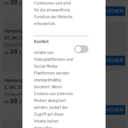
98
ab
€
Funktionen und sind
für die einwandfreie
JETZT BUCHEN
Funktion der Website
erforderlich.
Hamburg ( HAM )
-
Manchester ( MAN )
23. Okt. 2026
-
29. Okt. 2026
Komfort
CitizenPlane
98
ab
€
Inhalte von
Videoplattformen und
JETZT BUCHEN
Social-Media-
Plattformen werden
Hamburg ( HAM )
-
Manchester ( MAN )
standardmäßig
2. Okt. 2026
-
7. Okt. 2026
blockiert. Wenn
CitizenPlane
Cookies von externen
98
Medien akzeptiert
ab
€
werden, bedarf der
JETZT BUCHEN
Zugriff auf diese
Inhalte keiner
manuellen