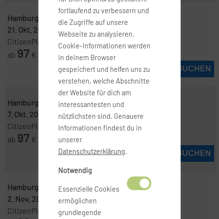
fortlaufend zu verbessern und
Hamburg ( HAM )
-
Manchester ( MAN )
die Zugriffe auf unsere
21. Okt. 2026
-
29. Okt. 2026
Webseite zu analysieren.
CitizenPlane
Cookie-Informationen werden
97
ab
€
in deinem Browser
JETZT BUCHEN
gespeichert und helfen uns zu
verstehen, welche Abschnitte
der Website für dich am
Hamburg ( HAM )
-
Manchester ( MAN )
interessantesten und
7. Okt. 2026
-
14. Okt. 2026
nützlichsten sind. Genauere
CitizenPlane
Informationen findest du in
97
ab
€
unserer
Datenschutzerklärung
.
JETZT BUCHEN
Notwendig
Hamburg ( HAM )
-
Manchester ( MAN )
Essenzielle Cookies
2. Nov. 2026
-
4. Nov. 2026
ermöglichen
CitizenPlane
grundlegende