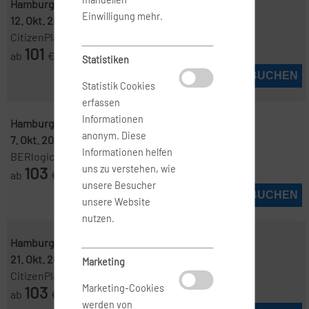
Hamburg ( HAM )
-
Manchester ( MAN )
Einwilligung mehr.
12. Okt. 2026
-
14. Okt. 2026
CitizenPlane
101
ab
€
Statistiken
JETZT BUCHEN
Statistik Cookies
erfassen
Informationen
Hamburg ( HAM )
-
Manchester ( MAN )
anonym. Diese
7. Okt. 2026
-
14. Okt. 2026
Informationen helfen
BERlogic
103
uns zu verstehen, wie
ab
€
unsere Besucher
JETZT BUCHEN
unsere Website
nutzen.
Hamburg ( HAM )
-
Manchester ( MAN )
21. Okt. 2026
-
30. Okt. 2026
Marketing
CitizenPlane
103
Marketing-Cookies
ab
€
werden von