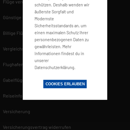
Flüge vergleichen
schützen. Deshalb wenden wir
äußerste Sorgfalt und
Günstige Flüge
Modernste
Sicherheitsstandards an, um
einen maximalen Schutz Ihrer
Billige Flüge
personenbezogenen Daten zu
gewährleisten. Mehr
Vergleichsportal
Informationen findest du in
unserer
Flughafen Informationen
Datenschutzerklärung.
Gabelflüge
COOKIES ERLAUBEN
Reiseinfo
Versicherung
Versicherungsvertrag widerrufen