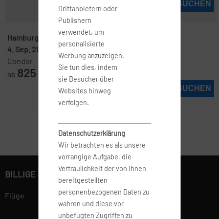
JETZT BUCHEN
Drittanbietern oder
Publishern
verwendet, um
Hamburg ( HAM )
-
Punta Cana ( PUJ )
personalisierte
4. Sep. 2026
-
20. Sep. 2026
Werbung anzuzeigen.
Condor
Sie tun dies, indem
825
ab
€
sie Besucher über
JETZT BUCHEN
Websites hinweg
verfolgen.
Datenschutzerklärung
Wir betrachten es als unsere
vorrangige Aufgabe, die
Vertraulichkeit der von Ihnen
BILLIGE FLÜGE BUCHEN
bereitgestellten
personenbezogenen Daten zu
Flüge
wahren und diese vor
unbefugten Zugriffen zu