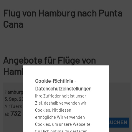
Flug von Hamburg nach Punta
Cana
Angebote für Flüge von
Hamburg nach Punta Cana
Cookie-Richtlinie -
Datenschutzeinstellungen
Hamburg ( HAM )
-
Punta Cana ( PUJ )
Ihre Zufriedenheit ist unser
3. Sep. 2026
-
19. Sep. 2026
Ziel, deshalb verwenden wir
AirTuerk
Cookies. Mit diesen
732
ab
€
ermögliche Wir verwenden
JETZT BUCHEN
Cookies, um unsere Webseite
für Dich optimal zu gestalten,