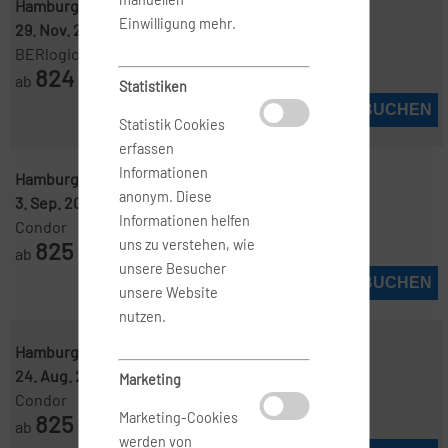
Hamburg ( HAM )
-
Punta Cana ( PUJ )
Einwilligung mehr.
29. Nov. 2026
-
10. Dez. 2026
BERlogic
824
ab
€
Statistiken
JETZT BUCHEN
Statistik Cookies
erfassen
Informationen
Hamburg ( HAM )
-
Punta Cana ( PUJ )
anonym. Diese
3. Sep. 2026
-
19. Sep. 2026
Informationen helfen
Condor
825
uns zu verstehen, wie
ab
€
unsere Besucher
JETZT BUCHEN
unsere Website
nutzen.
Hamburg ( HAM )
-
Punta Cana ( PUJ )
24. Aug. 2026
-
12. Sep. 2026
Marketing
Condor
825
Marketing-Cookies
ab
€
werden von