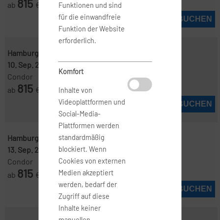
815
ab
€
Funktionen und sind
für die einwandfreie
JETZT BUCHEN
Funktion der Website
erforderlich.
Hamburg ( HAM )
-
Punta Cana ( PUJ )
10. Sep. 2026
-
19. Sep. 2026
Komfort
Condor
815
ab
€
Inhalte von
Videoplattformen und
JETZT BUCHEN
Social-Media-
Plattformen werden
Hamburg ( HAM )
-
Punta Cana ( PUJ )
standardmäßig
13. Sep. 2026
-
18. Sep. 2026
blockiert. Wenn
Condor
Cookies von externen
815
Medien akzeptiert
ab
€
werden, bedarf der
JETZT BUCHEN
Zugriff auf diese
Inhalte keiner
manuellen