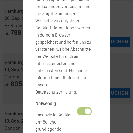
fortlaufend zu verbessern und
Hamburg ( HAM )
-
Punta Cana ( PUJ )
die Zugriffe auf unsere
26. Sep. 2026
-
3. Okt. 2026
Webseite zu analysieren.
BERlogic
Cookie-Informationen werden
799
ab
€
in deinem Browser
JETZT BUCHEN
gespeichert und helfen uns zu
verstehen, welche Abschnitte
der Website für dich am
Hamburg ( HAM )
-
Punta Cana ( PUJ )
interessantesten und
10. Sep. 2026
-
20. Sep. 2026
nützlichsten sind. Genauere
Condor
Informationen findest du in
805
ab
€
unserer
Datenschutzerklärung
.
JETZT BUCHEN
Notwendig
Hamburg ( HAM )
-
Punta Cana ( PUJ )
Essenzielle Cookies
10. Sep. 2026
-
27. Sep. 2026
ermöglichen
Condor
grundlegende