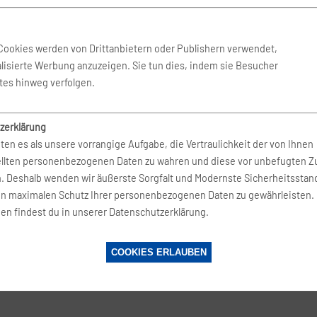
 Sep. 2026
-
7. Okt. 2026
BERlogic
Cookies werden von Drittanbietern oder Publishern verwendet,
lisierte Werbung anzuzeigen. Sie tun dies, indem sie Besucher
 Apr. 2027
-
24. Apr. 2027
Eurowings
tes hinweg verfolgen.
zerklärung
 Apr. 2027
-
24. Apr. 2027
AirTuerk
ten es als unsere vorrangige Aufgabe, die Vertraulichkeit der von Ihnen
ellten personenbezogenen Daten zu wahren und diese vor unbefugten Zu
n. Deshalb wenden wir äußerste Sorgfalt und Modernste Sicherheitsstan
Okt. 2026
-
8. Okt. 2026
BERlogic
en maximalen Schutz Ihrer personenbezogenen Daten zu gewährleisten.
en findest du in unserer Datenschutzerklärung.
Okt. 2026
-
15. Okt. 2026
BERlogic
COOKIES ERLAUBEN