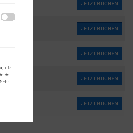
199
JETZT BUCHEN
ab
€
200
JETZT BUCHEN
ab
€
202
JETZT BUCHEN
ab
€
griffen
dards
203
JETZT BUCHEN
ab
€
 Mehr
203
JETZT BUCHEN
ab
€