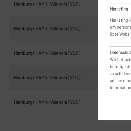
Hamburg ( HAM )
-
Valencia ( VLC )
26.
Marketing
Marketing-
um persona
Hamburg ( HAM )
-
Valencia ( VLC )
17.
über Websi
Datenschut
Hamburg ( HAM )
-
Valencia ( VLC )
17.
Wir betrach
bereitgest
zu schütze
Hamburg ( HAM )
-
Valencia ( VLC )
1. 
an, um ein
Information
Hamburg ( HAM )
-
Valencia ( VLC )
1. 