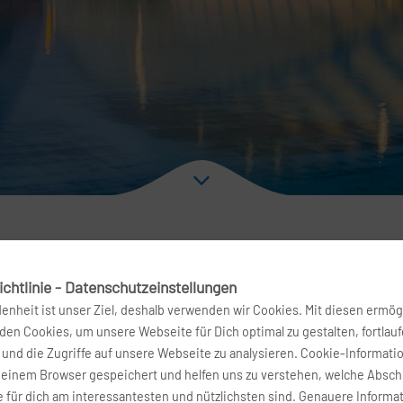
chtlinie - Datenschutzeinstellungen
rg nach Valencia
denheit ist unser Ziel, deshalb verwenden wir Cookies. Mit diesen ermög
en Cookies, um unsere Webseite für Dich optimal zu gestalten, fortlau
und die Zugriffe auf unsere Webseite zu analysieren. Cookie-Informati
tum
Airline
deinem Browser gespeichert und helfen uns zu verstehen, welche Absch
 für dich am interessantesten und nützlichsten sind. Genauere Informa