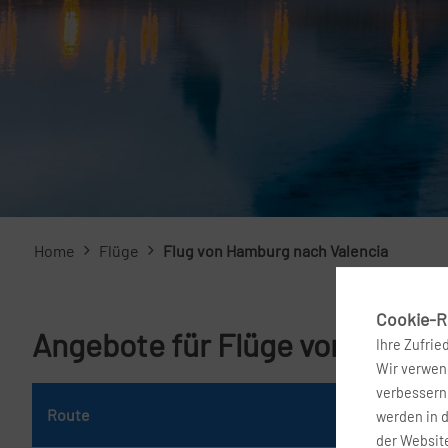
Home
Flüge
Flug von Hamburg nach Valencia
Cookie-Ri
Angebote für Flüge von Hambu
Ihre Zufrie
Wir verwend
verbessern 
Route
Da
werden in 
der Website