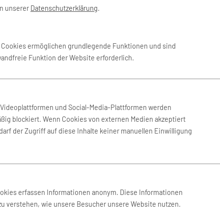
in unserer
Datenschutzerklärung
.
 Sep. 2026
-
23. Sep. 2026
BERlogic
e Cookies ermöglichen grundlegende Funktionen und sind
wandfreie Funktion der Website erforderlich.
 Okt. 2026
-
21. Okt. 2026
BERlogic
 März 2027
-
30. März 2027
Involatus
n Videoplattformen und Social-Media-Plattformen werden
ßig blockiert. Wenn Cookies von externen Medien akzeptiert
arf der Zugriff auf diese Inhalte keiner manuellen Einwilligung
Okt. 2026
-
16. Okt. 2026
BERlogic
 Okt. 2026
-
16. Okt. 2026
BERlogic
ookies erfassen Informationen anonym. Diese Informationen
 zu verstehen, wie unsere Besucher unsere Website nutzen.