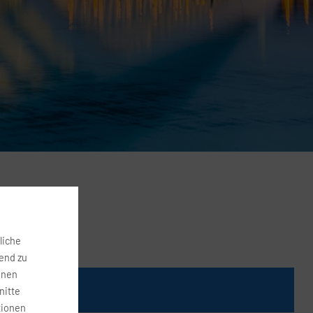
liche
fend zu
onen
Preis
nitte
tionen