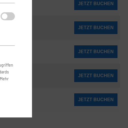
262
JETZT BUCHEN
ab
€
264
JETZT BUCHEN
ab
€
267
JETZT BUCHEN
ab
€
griffen
dards
269
JETZT BUCHEN
ab
€
 Mehr
274
JETZT BUCHEN
ab
€