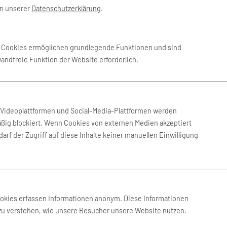
in unserer
Datenschutzerklärung
.
 Aug. 2026
-
27. Aug. 2026
Kiwi
e Cookies ermöglichen grundlegende Funktionen und sind
wandfreie Funktion der Website erforderlich.
 Aug. 2026
-
25. Aug. 2026
Kiwi
 Aug. 2026
-
25. Aug. 2026
Kiwi
n Videoplattformen und Social-Media-Plattformen werden
ßig blockiert. Wenn Cookies von externen Medien akzeptiert
arf der Zugriff auf diese Inhalte keiner manuellen Einwilligung
 Sep. 2026
-
15. Sep. 2026
Kiwi
 Aug. 2026
-
17. Aug. 2026
Kiwi
ookies erfassen Informationen anonym. Diese Informationen
 zu verstehen, wie unsere Besucher unsere Website nutzen.