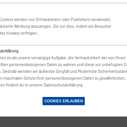
 Aug. 2026
-
24. Aug. 2026
Kiwi
Cookies werden von Drittanbietern oder Publishern verwendet,
lisierte Werbung anzuzeigen. Sie tun dies, indem sie Besucher
 Sep. 2026
-
28. Sep. 2026
Kiwi
tes hinweg verfolgen.
zerklärung
 Aug. 2026
-
4. Sep. 2026
Kiwi
ten es als unsere vorrangige Aufgabe, die Vertraulichkeit der von Ihnen
ellten personenbezogenen Daten zu wahren und diese vor unbefugten Zu
n. Deshalb wenden wir äußerste Sorgfalt und Modernste Sicherheitsstan
 Aug. 2026
-
18. Aug. 2026
Kiwi
en maximalen Schutz Ihrer personenbezogenen Daten zu gewährleisten.
en findest du in unserer Datenschutzerklärung.
 Aug. 2026
-
17. Aug. 2026
Kiwi
COOKIES ERLAUBEN