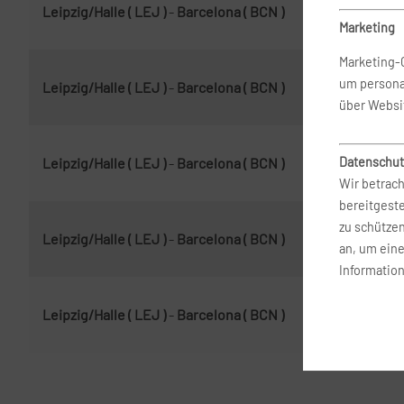
Leipzig/Halle ( LEJ )
-
Barcelona ( BCN )
16.
Marketing
Marketing-
um persona
Leipzig/Halle ( LEJ )
-
Barcelona ( BCN )
21.
über Websi
Datenschut
Leipzig/Halle ( LEJ )
-
Barcelona ( BCN )
29.
Wir betrach
bereitgest
zu schütze
Leipzig/Halle ( LEJ )
-
Barcelona ( BCN )
16.
an, um ein
Information
Leipzig/Halle ( LEJ )
-
Barcelona ( BCN )
16.