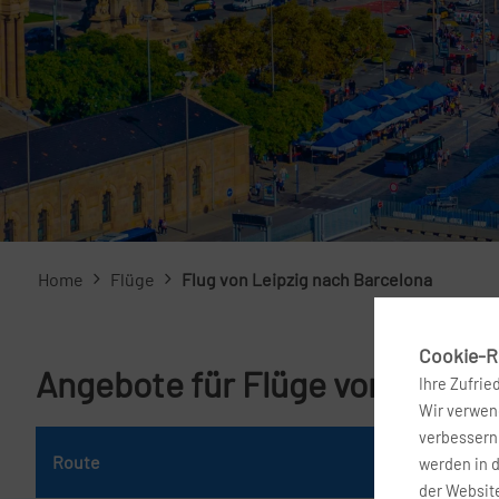
Home
Flüge
Flug von Leipzig nach Barcelona
Cookie-Ri
Angebote für Flüge von Leipzi
Ihre Zufrie
Wir verwend
verbessern 
Route
Da
werden in 
der Website