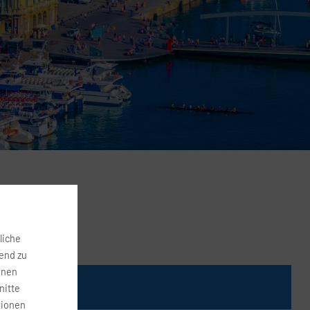
liche
fend zu
onen
Preis
nitte
tionen