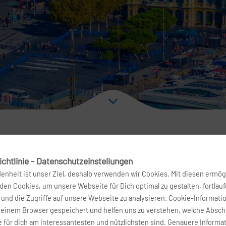
chtlinie - Datenschutzeinstellungen
g nach Barcelona
denheit ist unser Ziel, deshalb verwenden wir Cookies. Mit diesen ermög
en Cookies, um unsere Webseite für Dich optimal zu gestalten, fortlau
und die Zugriffe auf unsere Webseite zu analysieren. Cookie-Informati
tum
Airline
deinem Browser gespeichert und helfen uns zu verstehen, welche Absch
 für dich am interessantesten und nützlichsten sind. Genauere Informa