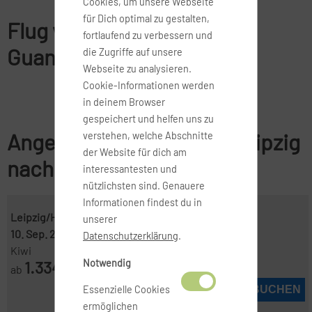
Cookies, um unsere Webseite
für Dich optimal zu gestalten,
Flug von Leipzig nach
fortlaufend zu verbessern und
Guangzhou
die Zugriffe auf unsere
Webseite zu analysieren.
Cookie-Informationen werden
in deinem Browser
gespeichert und helfen uns zu
Angebote für Flüge von Leipzig
verstehen, welche Abschnitte
der Website für dich am
nach Guangzhou
interessantesten und
nützlichsten sind. Genauere
Informationen findest du in
Leipzig/Halle ( LEJ )
-
Guangzhou (Kanton) ( CAN )
unserer
10. Sep. 2026
-
30. Sep. 2026
Datenschutzerklärung
.
Kiwi
Notwendig
1.334
ab
€
Essenzielle Cookies
JETZT BUCHEN
ermöglichen