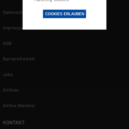
werden von
Datenschutz
Drittanbietern oder
COOKIES ERLAUBEN
Publishern
verwendet, um
Impressum
personalisierte
Werbung anzuzeigen.
AGB
Sie tun dies, indem
sie Besucher über
Barrierefreiheit
Websites hinweg
verfolgen.
Jobs
Datenschutzerklärung
Airlines
Wir betrachten es als unsere
vorrangige Aufgabe, die
Airline-Blacklist
Vertraulichkeit der von Ihnen
bereitgestellten
personenbezogenen Daten zu
KONTAKT
wahren und diese vor