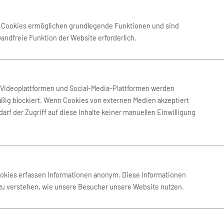
Sep. 2026
-
19. Sep. 2026
Condor
e Cookies ermöglichen grundlegende Funktionen und sind
wandfreie Funktion der Website erforderlich.
 Okt. 2026
-
19. Okt. 2026
Condor
n Videoplattformen und Social-Media-Plattformen werden
ßig blockiert. Wenn Cookies von externen Medien akzeptiert
Okt. 2026
-
18. Okt. 2026
Condor
arf der Zugriff auf diese Inhalte keiner manuellen Einwilligung
Sep. 2026
-
10. Sep. 2026
Condor
ookies erfassen Informationen anonym. Diese Informationen
 zu verstehen, wie unsere Besucher unsere Website nutzen.
 Okt. 2026
-
17. Okt. 2026
Condor