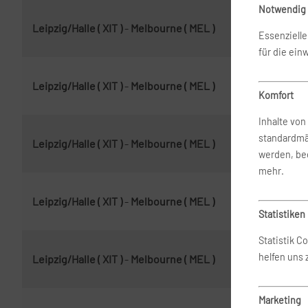
Notwendig
Leipzig/Halle ( XIT )
-
Melbourne ( MEL )
5. 
Essenziell
für die ein
Leipzig/Halle ( XIT )
-
Melbourne ( MEL )
10.
Komfort
Inhalte vo
standardmä
Leipzig/Halle ( XIT )
-
Melbourne ( MEL )
3. 
werden, bed
mehr.
Leipzig/Halle ( XIT )
-
Melbourne ( MEL )
3. 
Statistiken
Statistik C
helfen uns
Leipzig/Halle ( XIT )
-
Melbourne ( MEL )
12.
Marketing