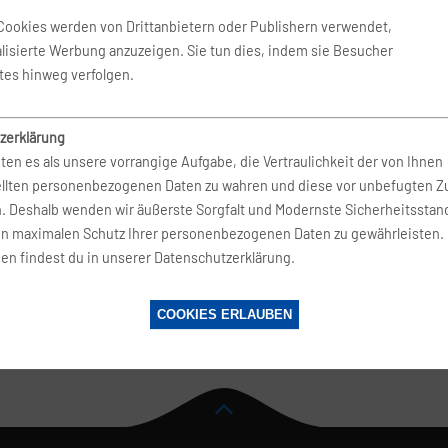
 Nov. 2026
-
19. Nov. 2026
Condor
Cookies werden von Drittanbietern oder Publishern verwendet,
lisierte Werbung anzuzeigen. Sie tun dies, indem sie Besucher
tes hinweg verfolgen.
 Aug. 2026
-
23. Aug. 2026
Condor
zerklärung
ten es als unsere vorrangige Aufgabe, die Vertraulichkeit der von Ihnen
Dez. 2026
-
30. Dez. 2026
Condor
ellten personenbezogenen Daten zu wahren und diese vor unbefugten Zu
n. Deshalb wenden wir äußerste Sorgfalt und Modernste Sicherheitsstan
en maximalen Schutz Ihrer personenbezogenen Daten zu gewährleisten.
en findest du in unserer Datenschutzerklärung.
 Aug. 2026
-
30. Aug. 2026
Condor
COOKIES ERLAUBEN