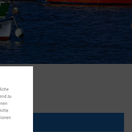
liche
fend zu
onen
nitte
tionen
Preis