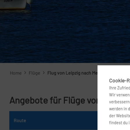
Home
Flüge
Flug von Leipzig nach Melbourne
Cookie-Ri
Ihre Zufrie
Wir verwend
Angebote für Flüge von Leipzi
verbessern 
werden in 
der Website
Route
Da
findest du 