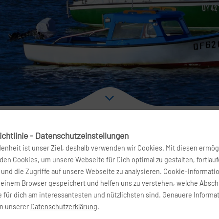
chtlinie - Datenschutzeinstellungen
denheit ist unser Ziel, deshalb verwenden wir Cookies. Mit diesen ermög
en Cookies, um unsere Webseite für Dich optimal zu gestalten, fortlau
g nach Melbourne
und die Zugriffe auf unsere Webseite zu analysieren. Cookie-Informati
deinem Browser gespeichert und helfen uns zu verstehen, welche Absch
 für dich am interessantesten und nützlichsten sind. Genauere Informa
tum
Airline
in unserer
Datenschutzerklärung
.