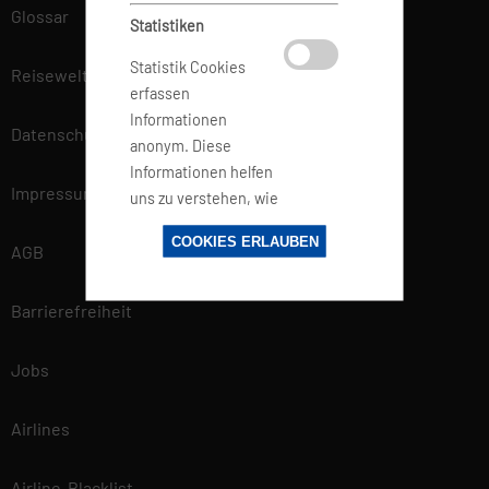
Glossar
Statistiken
Statistik Cookies
Reisewelt
erfassen
Informationen
Datenschutz
anonym. Diese
Informationen helfen
Impressum
uns zu verstehen, wie
unsere Besucher
COOKIES ERLAUBEN
unsere Website
AGB
nutzen.
Barrierefreiheit
Marketing
Jobs
Marketing-Cookies
werden von
Airlines
Drittanbietern oder
Publishern
Airline-Blacklist