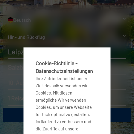
Deutsch
Hin- und Rückflug
Leipzig
Cookie-Richtlinie -
Salzburg
Datenschutzeinstellungen
Ihre Zufriedenheit ist unser
10. Aug. 2026 - 17. Aug. 2026
Ziel, deshalb verwenden wir
Cookies. Mit diesen
1 Reisender, Economy
ermögliche Wir verwenden
Cookies, um unsere Webseite
für Dich optimal zu gestalten,
fortlaufend zu verbessern und
die Zugriffe auf unsere