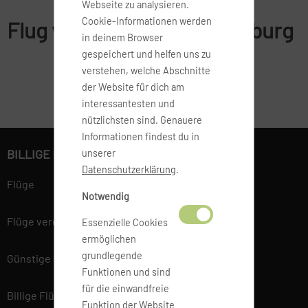
Webseite zu analysieren.
Cookie-Informationen werden
Flug von Leipzig nach Salzburg
in deinem Browser
gespeichert und helfen uns zu
verstehen, welche Abschnitte
der Website für dich am
interessantesten und
nützlichsten sind. Genauere
Informationen findest du in
BILLIGE FLÜGE BUCHEN
unserer
Datenschutzerklärung
.
Flüge
Notwendig
Flüge vergleichen
Essenzielle Cookies
ermöglichen
grundlegende
Günstige Flüge
Funktionen und sind
für die einwandfreie
Billige Flüge
Funktion der Website