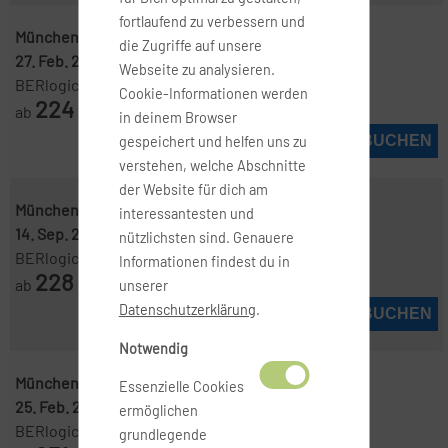
fortlaufend zu verbessern und
München ( MUC )
-
Casablanca ( CMN )
die Zugriffe auf unsere
27. Feb. 2027
-
13. März 2027
Webseite zu analysieren.
BERlogic
Cookie-Informationen werden
224
ab
€
in deinem Browser
JETZT BUCHEN
gespeichert und helfen uns zu
verstehen, welche Abschnitte
der Website für dich am
München ( MUC )
-
Casablanca ( CMN )
interessantesten und
14. Sep. 2026
-
7. Okt. 2026
nützlichsten sind. Genauere
BERlogic
Informationen findest du in
228
ab
€
unserer
Datenschutzerklärung
.
JETZT BUCHEN
Notwendig
München ( MUC )
-
Casablanca ( CMN )
Essenzielle Cookies
25. Feb. 2027
-
13. März 2027
ermöglichen
BERlogic
grundlegende