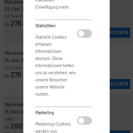
München ( MUC )
-
Casablanca ( CMN )
Einwilligung mehr.
22. Feb. 2027
-
1. März 2027
AirTuerk
276
ab
€
Statistiken
JETZT BUCHEN
Statistik Cookies
erfassen
Informationen
München ( MUC )
-
Casablanca ( CMN )
anonym. Diese
14. Nov. 2026
-
23. Nov. 2026
Informationen helfen
AirTuerk
276
uns zu verstehen, wie
ab
€
unsere Besucher
JETZT BUCHEN
unsere Website
nutzen.
München ( MUC )
-
Casablanca ( CMN )
16. Nov. 2026
-
18. Nov. 2026
Marketing
Kiwi
290
Marketing-Cookies
ab
€
werden von