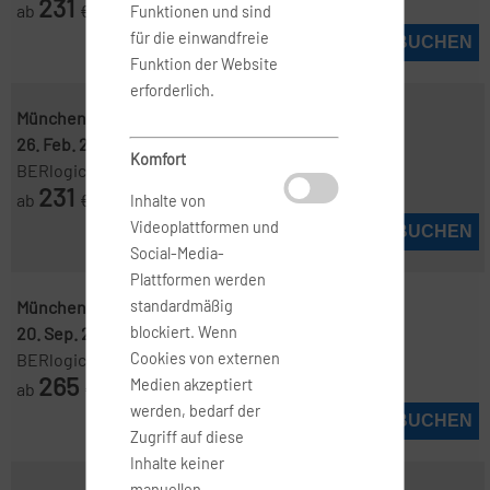
231
ab
€
Funktionen und sind
für die einwandfreie
JETZT BUCHEN
Funktion der Website
erforderlich.
München ( MUC )
-
Casablanca ( CMN )
26. Feb. 2027
-
13. März 2027
Komfort
BERlogic
231
ab
€
Inhalte von
Videoplattformen und
JETZT BUCHEN
Social-Media-
Plattformen werden
München ( MUC )
-
Casablanca ( CMN )
standardmäßig
20. Sep. 2026
-
23. Sep. 2026
blockiert. Wenn
BERlogic
Cookies von externen
265
Medien akzeptiert
ab
€
werden, bedarf der
JETZT BUCHEN
Zugriff auf diese
Inhalte keiner
manuellen