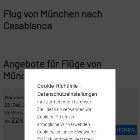
Flug von München nach
Casablanca
Angebote für Flüge von
München nach Casablanca
Cookie-Richtlinie -
Datenschutzeinstellungen
München ( MUC )
-
Casablanca ( CMN )
Ihre Zufriedenheit ist unser
22. Feb. 2027
-
1. März 2027
Ziel, deshalb verwenden wir
BERlogic
Cookies. Mit diesen
224
ab
€
ermögliche Wir verwenden
JETZT BUCHEN
Cookies, um unsere Webseite
für Dich optimal zu gestalten,