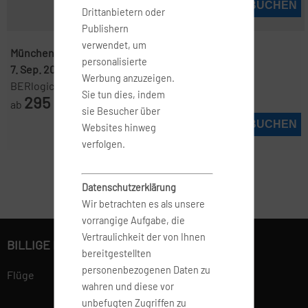
JETZT BUCHEN
Drittanbietern oder
Publishern
verwendet, um
München ( MUC )
-
Casablanca ( CMN )
personalisierte
7. Sep. 2026
-
18. Sep. 2026
Werbung anzuzeigen.
BERlogic
Sie tun dies, indem
295
ab
€
sie Besucher über
JETZT BUCHEN
Websites hinweg
verfolgen.
Datenschutzerklärung
Wir betrachten es als unsere
vorrangige Aufgabe, die
Vertraulichkeit der von Ihnen
BILLIGE FLÜGE BUCHEN
bereitgestellten
personenbezogenen Daten zu
Flüge
wahren und diese vor
unbefugten Zugriffen zu