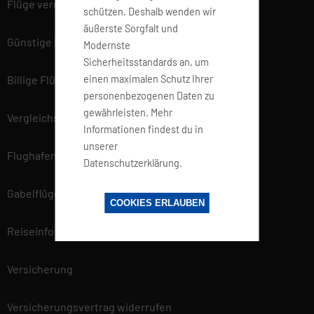
Flüge vergleichen
schützen. Deshalb wenden wir
äußerste Sorgfalt und
Günstige Flüge
Modernste
Sicherheitsstandards an, um
einen maximalen Schutz Ihrer
Billige Flüge
personenbezogenen Daten zu
gewährleisten. Mehr
Vergleichsportal
Informationen findest du in
unserer
Flughafen Informationen
Datenschutzerklärung.
Gabelflüge
COOKIES ERLAUBEN
Reiseinfo
Versicherung
Versicherungsvertrag widerrufen