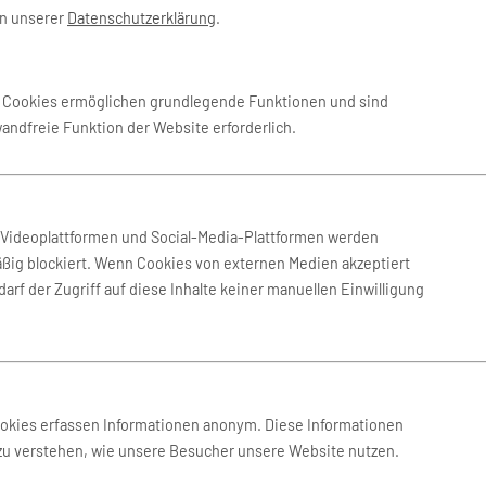
in unserer
Datenschutzerklärung
.
 Okt. 2026
-
21. Okt. 2026
CitizenPlane
e Cookies ermöglichen grundlegende Funktionen und sind
wandfreie Funktion der Website erforderlich.
 Okt. 2026
-
21. Okt. 2026
CitizenPlane
 Okt. 2026
-
19. Okt. 2026
CitizenPlane
n Videoplattformen und Social-Media-Plattformen werden
ßig blockiert. Wenn Cookies von externen Medien akzeptiert
arf der Zugriff auf diese Inhalte keiner manuellen Einwilligung
Okt. 2026
-
14. Okt. 2026
CitizenPlane
Okt. 2026
-
12. Okt. 2026
CitizenPlane
ookies erfassen Informationen anonym. Diese Informationen
 zu verstehen, wie unsere Besucher unsere Website nutzen.