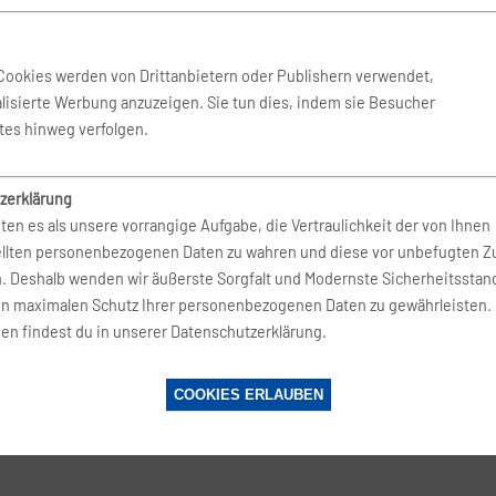
 Okt. 2026
-
18. Okt. 2026
CitizenPlane
Cookies werden von Drittanbietern oder Publishern verwendet,
lisierte Werbung anzuzeigen. Sie tun dies, indem sie Besucher
Okt. 2026
-
14. Okt. 2026
CitizenPlane
tes hinweg verfolgen.
zerklärung
Okt. 2026
-
12. Okt. 2026
BERlogic
ten es als unsere vorrangige Aufgabe, die Vertraulichkeit der von Ihnen
ellten personenbezogenen Daten zu wahren und diese vor unbefugten Zu
n. Deshalb wenden wir äußerste Sorgfalt und Modernste Sicherheitsstan
 Okt. 2026
-
19. Okt. 2026
BERlogic
en maximalen Schutz Ihrer personenbezogenen Daten zu gewährleisten.
en findest du in unserer Datenschutzerklärung.
 Okt. 2026
-
18. Okt. 2026
CitizenPlane
COOKIES ERLAUBEN