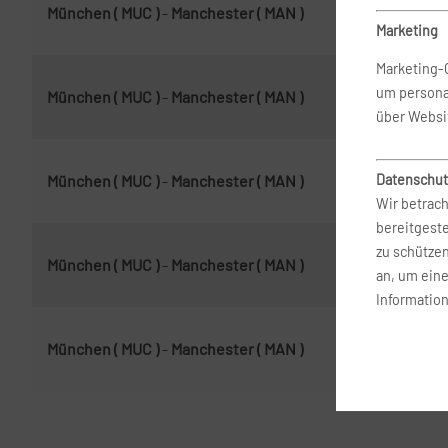
München ( MUC )
-
Manchester ( MAN )
14.
Marketing
Marketing-
um persona
München ( MUC )
-
Manchester ( MAN )
7. 
über Websi
Datenschut
München ( MUC )
-
Manchester ( MAN )
8. 
Wir betrach
bereitgest
zu schütze
München ( MUC )
-
Manchester ( MAN )
16.
an, um ein
Information
München ( MUC )
-
Manchester ( MAN )
16.