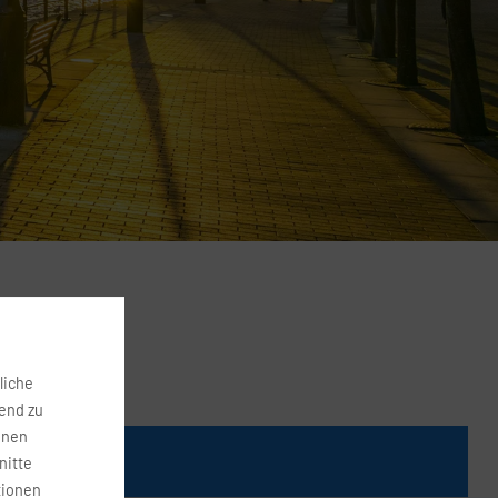
liche
fend zu
onen
Preis
nitte
tionen