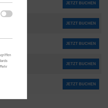
127
JETZT BUCHEN
ab
€
127
JETZT BUCHEN
ab
€
128
JETZT BUCHEN
ab
€
griffen
dards
129
JETZT BUCHEN
ab
€
 Mehr
129
JETZT BUCHEN
ab
€