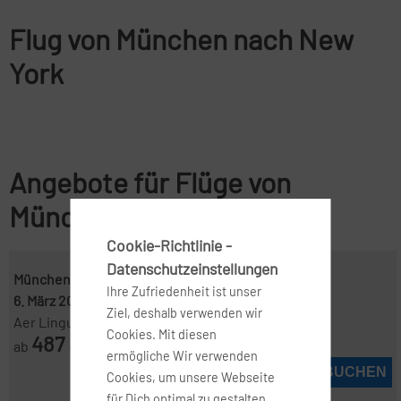
Flug von München nach New
York
Angebote für Flüge von
München nach New York
Cookie-Richtlinie -
Datenschutzeinstellungen
München ( MUC )
-
New York ( JFK )
Ihre Zufriedenheit ist unser
6. März 2027
-
12. März 2027
Ziel, deshalb verwenden wir
Aer Lingus Web
Cookies. Mit diesen
487
ab
€
ermögliche Wir verwenden
JETZT BUCHEN
Cookies, um unsere Webseite
für Dich optimal zu gestalten,