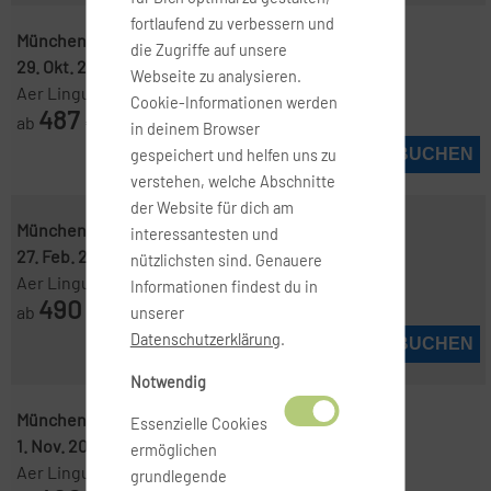
fortlaufend zu verbessern und
München ( MUC )
-
New York ( JFK )
die Zugriffe auf unsere
29. Okt. 2026
-
6. Nov. 2026
Webseite zu analysieren.
Aer Lingus Web
Cookie-Informationen werden
487
ab
€
in deinem Browser
JETZT BUCHEN
gespeichert und helfen uns zu
verstehen, welche Abschnitte
der Website für dich am
München ( MUC )
-
New York ( JFK )
interessantesten und
27. Feb. 2027
-
6. März 2027
nützlichsten sind. Genauere
Aer Lingus Web
Informationen findest du in
490
ab
€
unserer
Datenschutzerklärung
.
JETZT BUCHEN
Notwendig
München ( MUC )
-
New York ( JFK )
Essenzielle Cookies
1. Nov. 2026
-
7. Nov. 2026
ermöglichen
Aer Lingus Web
grundlegende