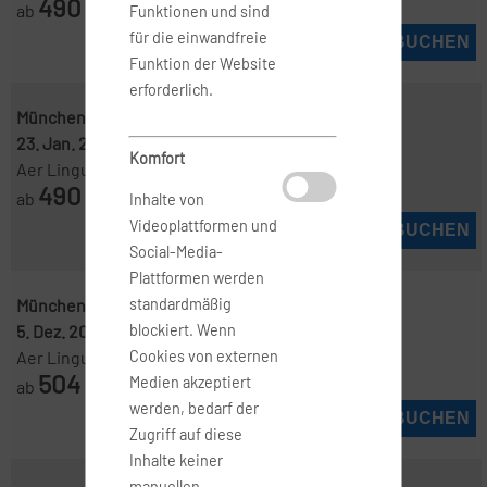
490
ab
€
Funktionen und sind
für die einwandfreie
JETZT BUCHEN
Funktion der Website
erforderlich.
München ( MUC )
-
New York ( JFK )
23. Jan. 2027
-
13. Feb. 2027
Komfort
Aer Lingus Web
490
ab
€
Inhalte von
Videoplattformen und
JETZT BUCHEN
Social-Media-
Plattformen werden
München ( MUC )
-
New York ( JFK )
standardmäßig
5. Dez. 2026
-
10. Dez. 2026
blockiert. Wenn
Aer Lingus Web
Cookies von externen
504
Medien akzeptiert
ab
€
werden, bedarf der
JETZT BUCHEN
Zugriff auf diese
Inhalte keiner
manuellen