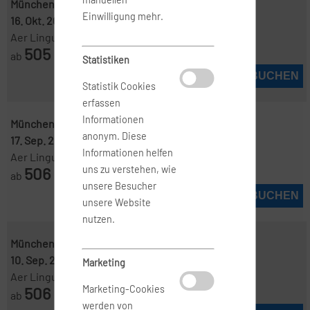
München ( MUC )
-
New York ( JFK )
Einwilligung mehr.
16. Okt. 2026
-
24. Okt. 2026
Aer Lingus Web
505
ab
€
Statistiken
JETZT BUCHEN
Statistik Cookies
erfassen
Informationen
München ( MUC )
-
New York ( JFK )
anonym. Diese
17. Sep. 2026
-
27. Sep. 2026
Informationen helfen
Aer Lingus Web
506
uns zu verstehen, wie
ab
€
unsere Besucher
JETZT BUCHEN
unsere Website
nutzen.
München ( MUC )
-
New York ( JFK )
10. Sep. 2026
-
13. Sep. 2026
Marketing
Aer Lingus Web
506
Marketing-Cookies
ab
€
werden von