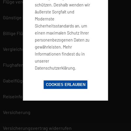
Flüge vergleichen
schützen. Deshalb wenden wir
äußerste Sorgfalt und
Günstige Flüge
Modernste
Sicherheitsstandards an, um
einen maximalen Schutz Ihrer
Billige Flüge
personenbezogenen Daten zu
gewährleisten. Mehr
Vergleichsportal
Informationen findest du in
unserer
Flughafen Informationen
Datenschutzerklärung.
Gabelflüge
COOKIES ERLAUBEN
Reiseinfo
Versicherung
Versicherungsvertrag widerrufen