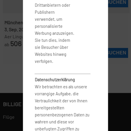
JETZT BUCHEN
Drittanbietern oder
Publishern
verwendet, um
München ( MUC )
-
New York ( JFK )
personalisierte
3. Sep. 2026
-
10. Sep. 2026
Werbung anzuzeigen.
Aer Lingus Web
Sie tun dies, indem
506
ab
€
sie Besucher über
JETZT BUCHEN
Websites hinweg
verfolgen.
Datenschutzerklärung
Wir betrachten es als unsere
vorrangige Aufgabe, die
Vertraulichkeit der von Ihnen
BILLIGE FLÜGE BUCHEN
bereitgestellten
personenbezogenen Daten zu
Flüge
wahren und diese vor
unbefugten Zugriffen zu