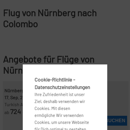
Flug von Nürnberg nach
Colombo
Angebote für Flüge von
Nürnberg nach Colombo
Cookie-Richtlinie -
Datenschutzeinstellungen
Nürnberg ( NUE )
-
Colombo ( CMB )
Ihre Zufriedenheit ist unser
17. Sep. 2026
-
15. Okt. 2026
Ziel, deshalb verwenden wir
Turkish Airlines
Cookies. Mit diesen
724
ab
€
ermögliche Wir verwenden
JETZT BUCHEN
Cookies, um unsere Webseite
für Dich optimal zu gestalten,