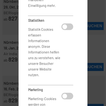
Nürnberg ( NUE )
-
Colombo ( CMB )
Einwilligung mehr.
26. Okt. 2026
-
15. Nov. 2026
BERlogic
827
ab
€
Statistiken
JETZT BUCHEN
Statistik Cookies
erfassen
Informationen
Nürnberg ( NUE )
-
Colombo ( CMB )
anonym. Diese
18. Jan. 2027
-
1. Feb. 2027
Informationen helfen
Air India
829
uns zu verstehen, wie
ab
€
unsere Besucher
JETZT BUCHEN
unsere Website
nutzen.
Nürnberg ( NUE )
-
Colombo ( CMB )
16. Feb. 2027
-
14. März 2027
Marketing
BERlogic
829
Marketing-Cookies
ab
€
werden von