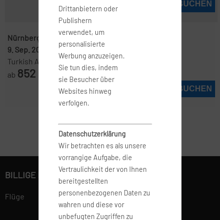
JETZT BUCHEN
Drittanbietern oder
Publishern
verwendet, um
Nürnberg ( NUE )
-
Colombo ( CMB )
personalisierte
9. Sep. 2026
-
7. Okt. 2026
Werbung anzuzeigen.
Turkish Airlines
Sie tun dies, indem
852
ab
€
sie Besucher über
JETZT BUCHEN
Websites hinweg
verfolgen.
Datenschutzerklärung
Wir betrachten es als unsere
vorrangige Aufgabe, die
Vertraulichkeit der von Ihnen
BILLIGE FLÜGE BUCHEN
bereitgestellten
personenbezogenen Daten zu
Flüge
wahren und diese vor
unbefugten Zugriffen zu