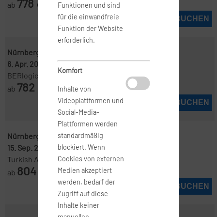
778
ab
€
Funktionen und sind
für die einwandfreie
JETZT BUCHEN
Funktion der Website
erforderlich.
Nürnberg ( NUE )
-
Colombo ( CMB )
6. Apr. 2027
-
24. Apr. 2027
Komfort
BERlogic
782
ab
€
Inhalte von
Videoplattformen und
JETZT BUCHEN
Social-Media-
Plattformen werden
Nürnberg ( NUE )
-
Colombo ( CMB )
standardmäßig
15. Sep. 2026
-
14. Okt. 2026
blockiert. Wenn
Turkish Airlines
Cookies von externen
804
Medien akzeptiert
ab
€
werden, bedarf der
JETZT BUCHEN
Zugriff auf diese
Inhalte keiner
manuellen