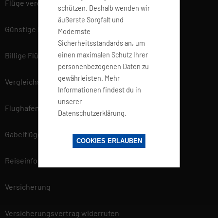
Flüge vergleichen
schützen. Deshalb wenden wir
äußerste Sorgfalt und
Günstige Flüge
Modernste
Sicherheitsstandards an, um
einen maximalen Schutz Ihrer
Billige Flüge
personenbezogenen Daten zu
gewährleisten. Mehr
Vergleichsportal
Informationen findest du in
unserer
Flughafen Informationen
Datenschutzerklärung.
Gabelflüge
COOKIES ERLAUBEN
Reiseinfo
Versicherung
Versicherungsvertrag widerrufen