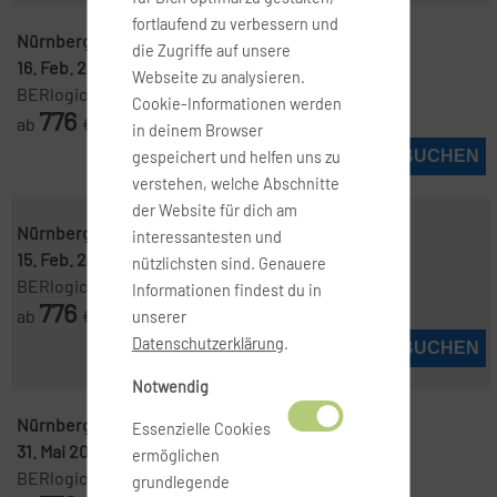
fortlaufend zu verbessern und
Nürnberg ( NUE )
-
Colombo ( CMB )
die Zugriffe auf unsere
16. Feb. 2027
-
11. März 2027
Webseite zu analysieren.
BERlogic
Cookie-Informationen werden
776
ab
€
in deinem Browser
JETZT BUCHEN
gespeichert und helfen uns zu
verstehen, welche Abschnitte
der Website für dich am
Nürnberg ( NUE )
-
Colombo ( CMB )
interessantesten und
15. Feb. 2027
-
11. März 2027
nützlichsten sind. Genauere
BERlogic
Informationen findest du in
776
ab
€
unserer
Datenschutzerklärung
.
JETZT BUCHEN
Notwendig
Nürnberg ( NUE )
-
Colombo ( CMB )
Essenzielle Cookies
31. Mai 2027
-
14. Juni 2027
ermöglichen
BERlogic
grundlegende