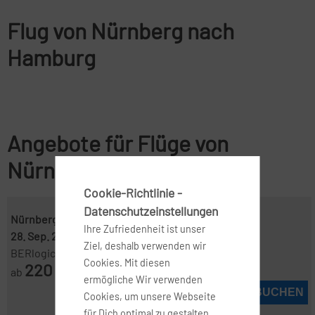
Flug von Nürnberg nach
Hamburg
Angebote für Flüge von
Nürnberg nach Hamburg
Cookie-Richtlinie -
Datenschutzeinstellungen
Nürnberg ( NUE )
-
Hamburg ( HAM )
Ihre Zufriedenheit ist unser
28. Sep. 2026
-
29. Sep. 2026
Ziel, deshalb verwenden wir
BERlogic
Cookies. Mit diesen
220
ab
€
ermögliche Wir verwenden
JETZT BUCHEN
Cookies, um unsere Webseite
für Dich optimal zu gestalten,