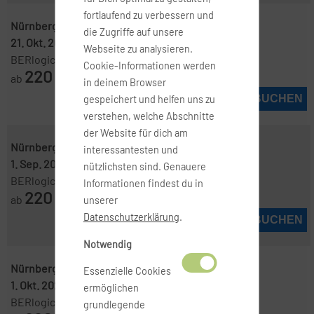
fortlaufend zu verbessern und
Nürnberg ( NUE )
-
Hamburg ( HAM )
die Zugriffe auf unsere
21. Okt. 2026
-
22. Okt. 2026
Webseite zu analysieren.
BERlogic
Cookie-Informationen werden
220
ab
€
in deinem Browser
JETZT BUCHEN
gespeichert und helfen uns zu
verstehen, welche Abschnitte
der Website für dich am
Nürnberg ( NUE )
-
Hamburg ( HAM )
interessantesten und
1. Sep. 2026
-
2. Sep. 2026
nützlichsten sind. Genauere
BERlogic
Informationen findest du in
220
ab
€
unserer
Datenschutzerklärung
.
JETZT BUCHEN
Notwendig
Nürnberg ( NUE )
-
Hamburg ( HAM )
Essenzielle Cookies
1. Okt. 2026
-
8. Okt. 2026
ermöglichen
BERlogic
grundlegende