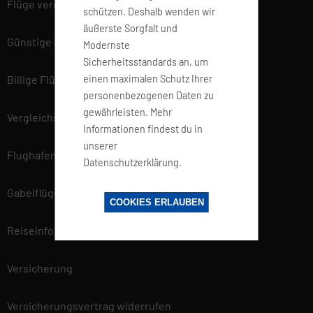
Flüge vergleichen
schützen. Deshalb wenden wir
äußerste Sorgfalt und
Günstige Flüge
Modernste
Sicherheitsstandards an, um
einen maximalen Schutz Ihrer
Billige Flüge
personenbezogenen Daten zu
gewährleisten. Mehr
Vergleichsportal
Informationen findest du in
unserer
Flughafen Informationen
Datenschutzerklärung.
Gabelflüge
COOKIES ERLAUBEN
Reiseinfo
Versicherung
Versicherungsvertrag widerrufen