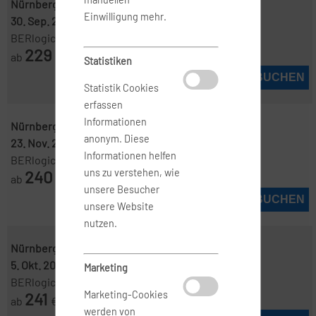
Nürnberg ( NUE )
-
Hamburg ( HAM )
Einwilligung mehr.
30. Sep. 2026
-
7. Okt. 2026
BERlogic
229
ab
€
Statistiken
JETZT BUCHEN
Statistik Cookies
erfassen
Informationen
Nürnberg ( NUE )
-
Hamburg ( HAM )
anonym. Diese
23. Nov. 2026
-
26. Nov. 2026
Informationen helfen
BERlogic
240
uns zu verstehen, wie
ab
€
unsere Besucher
JETZT BUCHEN
unsere Website
nutzen.
Nürnberg ( NUE )
-
Hamburg ( HAM )
5. Okt. 2026
-
8. Okt. 2026
Marketing
BERlogic
241
Marketing-Cookies
ab
€
werden von