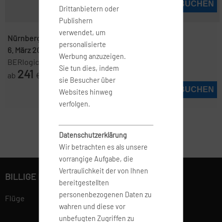
JETZT BUCHEN
Drittanbietern oder
Publishern
verwendet, um
Nürnberg ( NUE )
-
Hamburg ( HAM )
personalisierte
6. März 2027
-
7. März 2027
Werbung anzuzeigen.
BERlogic
Sie tun dies, indem
241
ab
€
sie Besucher über
JETZT BUCHEN
Websites hinweg
verfolgen.
Datenschutzerklärung
Wir betrachten es als unsere
vorrangige Aufgabe, die
Vertraulichkeit der von Ihnen
BILLIGE FLÜGE BUCHEN
bereitgestellten
personenbezogenen Daten zu
Flüge
wahren und diese vor
unbefugten Zugriffen zu