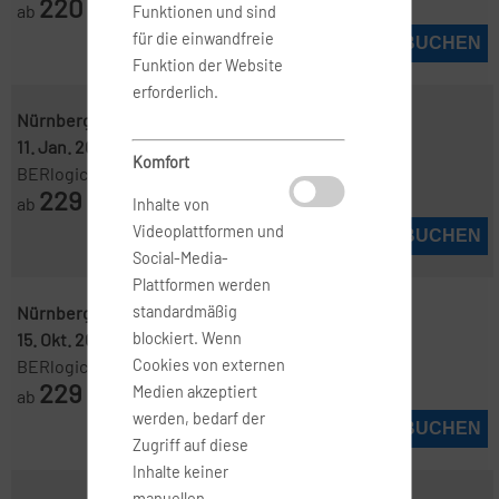
220
ab
€
Funktionen und sind
für die einwandfreie
JETZT BUCHEN
Funktion der Website
erforderlich.
Nürnberg ( NUE )
-
Hamburg ( HAM )
11. Jan. 2027
-
12. Jan. 2027
Komfort
BERlogic
229
ab
€
Inhalte von
Videoplattformen und
JETZT BUCHEN
Social-Media-
Plattformen werden
Nürnberg ( NUE )
-
Hamburg ( HAM )
standardmäßig
15. Okt. 2026
-
22. Okt. 2026
blockiert. Wenn
BERlogic
Cookies von externen
229
Medien akzeptiert
ab
€
werden, bedarf der
JETZT BUCHEN
Zugriff auf diese
Inhalte keiner
manuellen