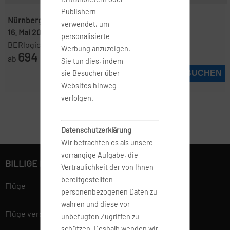
Publishern
Nürnberg ( NUE )
-
Miami ( MIA )
verwendet, um
16. Mai 2027
-
27. Mai 2027
personalisierte
BERlogic
Werbung anzuzeigen.
694
ab
€
Sie tun dies, indem
JETZT BUCHEN
sie Besucher über
Websites hinweg
verfolgen.
Datenschutzerklärung
Wir betrachten es als unsere
vorrangige Aufgabe, die
BILLIGE FLÜGE BUCHEN
Vertraulichkeit der von Ihnen
bereitgestellten
Flüge
personenbezogenen Daten zu
wahren und diese vor
Flüge vergleichen
unbefugten Zugriffen zu
schützen. Deshalb wenden wir