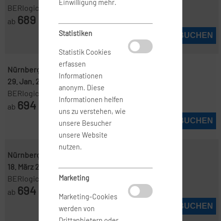
Einwilligung mehr.
BERlogic
689
ab
€
Statistiken
JETZT BUCHEN
Statistik Cookies
erfassen
Nürnberg ( NUE )
-
Miami ( MIA )
Informationen
29. Jan. 2027
-
14. Feb. 2027
anonym. Diese
BERlogic
Informationen helfen
694
ab
€
uns zu verstehen, wie
JETZT BUCHEN
unsere Besucher
unsere Website
nutzen.
Nürnberg ( NUE )
-
Miami ( MIA )
18. März 2027
-
31. März 2027
Marketing
BERlogic
694
ab
€
Marketing-Cookies
JETZT BUCHEN
werden von
Drittanbietern oder