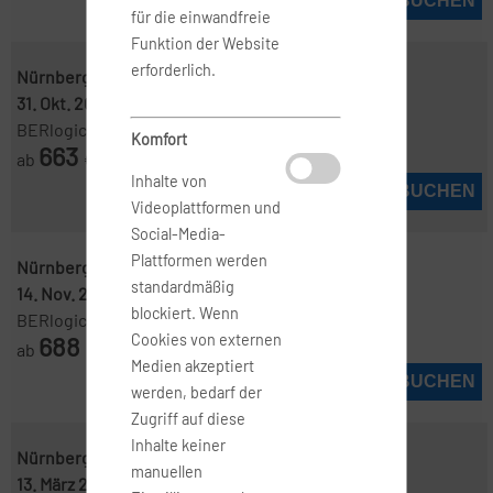
JETZT BUCHEN
für die einwandfreie
Funktion der Website
erforderlich.
Nürnberg ( NUE )
-
Miami ( MIA )
31. Okt. 2026
-
13. Nov. 2026
BERlogic
Komfort
663
ab
€
Inhalte von
JETZT BUCHEN
Videoplattformen und
Social-Media-
Plattformen werden
Nürnberg ( NUE )
-
Miami ( MIA )
standardmäßig
14. Nov. 2026
-
28. Nov. 2026
blockiert. Wenn
BERlogic
688
Cookies von externen
ab
€
Medien akzeptiert
JETZT BUCHEN
werden, bedarf der
Zugriff auf diese
Inhalte keiner
Nürnberg ( NUE )
-
Miami ( MIA )
manuellen
13. März 2027
-
25. März 2027