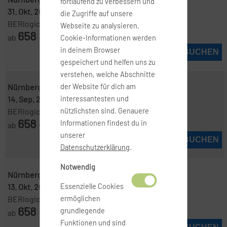
fortlaufend zu verbessern und
31. Okt. 2026
-
15. Nov. 2026
die Zugriffe auf unsere
BERlogic
Webseite zu analysieren.
658
ab
€
Cookie-Informationen werden
in deinem Browser
JETZT BUCHEN
gespeichert und helfen uns zu
verstehen, welche Abschnitte
Nürnberg ( NUE )
-
Miami ( MIA )
der Website für dich am
14. Sep. 2026
-
27. Sep. 2026
interessantesten und
BERlogic
nützlichsten sind. Genauere
658
Informationen findest du in
ab
€
unserer
JETZT BUCHEN
Datenschutzerklärung
.
Notwendig
Nürnberg ( NUE )
-
Miami ( MIA )
13. Okt. 2026
-
20. Okt. 2026
Essenzielle Cookies
BERlogic
ermöglichen
658
grundlegende
ab
€
Funktionen und sind