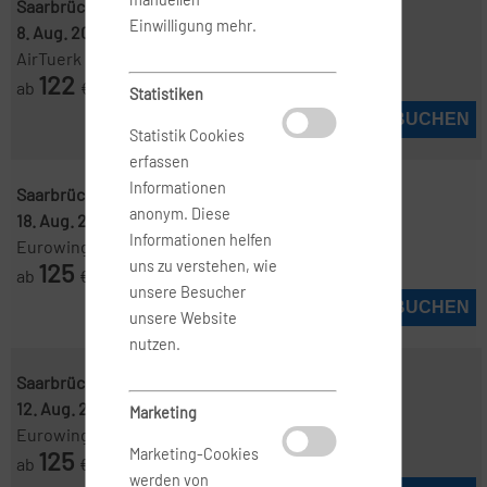
Saarbrücken ( SCN )
-
Mallorca ( PMI )
Einwilligung mehr.
8. Aug. 2026
-
11. Aug. 2026
AirTuerk
122
ab
€
Statistiken
JETZT BUCHEN
Statistik Cookies
erfassen
Informationen
Saarbrücken ( SCN )
-
Mallorca ( PMI )
anonym. Diese
18. Aug. 2026
-
19. Aug. 2026
Informationen helfen
Eurowings
125
uns zu verstehen, wie
ab
€
unsere Besucher
JETZT BUCHEN
unsere Website
nutzen.
Saarbrücken ( SCN )
-
Mallorca ( PMI )
12. Aug. 2026
-
19. Aug. 2026
Marketing
Eurowings
125
Marketing-Cookies
ab
€
werden von