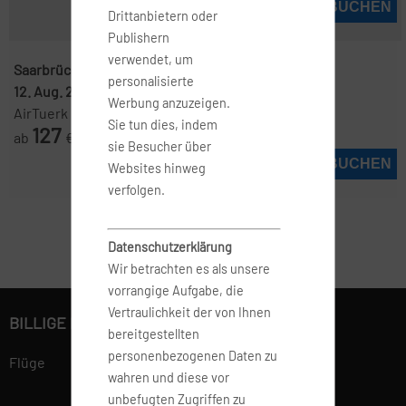
JETZT BUCHEN
Drittanbietern oder
Publishern
verwendet, um
Saarbrücken ( SCN )
-
Mallorca ( PMI )
personalisierte
12. Aug. 2026
-
19. Aug. 2026
Werbung anzuzeigen.
AirTuerk
Sie tun dies, indem
127
ab
€
sie Besucher über
JETZT BUCHEN
Websites hinweg
verfolgen.
Datenschutzerklärung
Wir betrachten es als unsere
vorrangige Aufgabe, die
Vertraulichkeit der von Ihnen
BILLIGE FLÜGE BUCHEN
bereitgestellten
personenbezogenen Daten zu
Flüge
wahren und diese vor
unbefugten Zugriffen zu