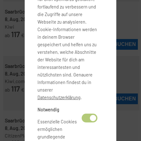
fortlaufend zu verbessern und
Saarbrücken ( SCN )
-
Mallorca ( PMI )
die Zugriffe auf unsere
8. Aug. 2026
-
11. Aug. 2026
Webseite zu analysieren.
Kiwi
Cookie-Informationen werden
117
ab
€
in deinem Browser
JETZT BUCHEN
gespeichert und helfen uns zu
verstehen, welche Abschnitte
der Website für dich am
Saarbrücken ( SCN )
-
Mallorca ( PMI )
interessantesten und
8. Aug. 2026
-
11. Aug. 2026
nützlichsten sind. Genauere
Kiwi.com
Informationen findest du in
117
ab
€
unserer
Datenschutzerklärung
.
JETZT BUCHEN
Notwendig
Saarbrücken ( SCN )
-
Mallorca ( PMI )
Essenzielle Cookies
8. Aug. 2026
-
19. Aug. 2026
ermöglichen
CitizenPlane
grundlegende