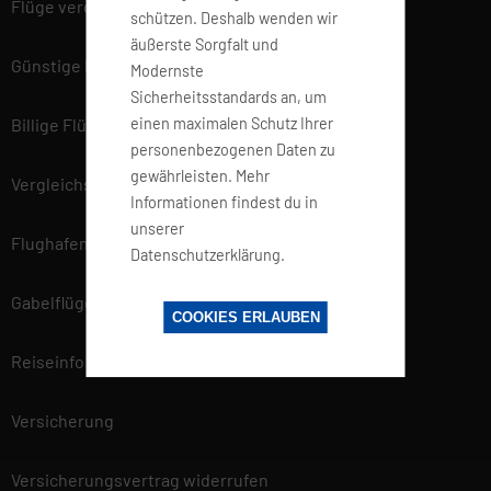
Flüge vergleichen
schützen. Deshalb wenden wir
äußerste Sorgfalt und
Günstige Flüge
Modernste
Sicherheitsstandards an, um
einen maximalen Schutz Ihrer
Billige Flüge
personenbezogenen Daten zu
gewährleisten. Mehr
Vergleichsportal
Informationen findest du in
unserer
Flughafen Informationen
Datenschutzerklärung.
Gabelflüge
COOKIES ERLAUBEN
Reiseinfo
Versicherung
Versicherungsvertrag widerrufen