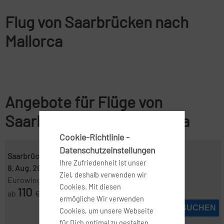
Flug von Saarbrücken nach
Mallorca
Angebote für Flüge von
Saarbrücken nach Mallorca
Cookie-Richtlinie -
Datenschutzeinstellungen
Saarbrücken ( SCN )
-
Mallorca ( PMI )
Ihre Zufriedenheit ist unser
8. Aug. 2026
-
19. Aug. 2026
Ziel, deshalb verwenden wir
Eurowings
Cookies. Mit diesen
110
ab
€
ermögliche Wir verwenden
JETZT BUCHEN
Cookies, um unsere Webseite
für Dich optimal zu gestalten,