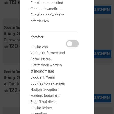
119
ab
€
Funktionen und sind
für die einwandfreie
JETZT BUCHEN
Funktion der Website
erforderlich.
Saarbrücken ( SCN )
-
Mallorca ( PMI )
8. Aug. 2026
-
11. Aug. 2026
Komfort
Eurowings
120
ab
€
Inhalte von
Videoplattformen und
JETZT BUCHEN
Social-Media-
Plattformen werden
Saarbrücken ( SCN )
-
Mallorca ( PMI )
standardmäßig
8. Aug. 2026
-
12. Aug. 2026
blockiert. Wenn
AirTuerk
Cookies von externen
122
Medien akzeptiert
ab
€
werden, bedarf der
JETZT BUCHEN
Zugriff auf diese
Inhalte keiner
manuellen