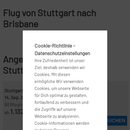
Flug von Stuttgart nach
Brisbane
Cookie-Richtlinie -
Datenschutzeinstellungen
Angebote für Flüge von
Ihre Zufriedenheit ist unser
Stuttgart nach Brisbane
Ziel, deshalb verwenden wir
Cookies. Mit diesen
ermögliche Wir verwenden
Cookies, um unsere Webseite
Stuttgart ( STR )
-
Brisbane ( BNE )
für Dich optimal zu gestalten,
14. Sep. 2026
-
20. Sep. 2026
fortlaufend zu verbessern und
BERlogic
die Zugriffe auf unsere
1.132
ab
€
Webseite zu analysieren.
JETZT BUCHEN
Cookie-Informationen werden