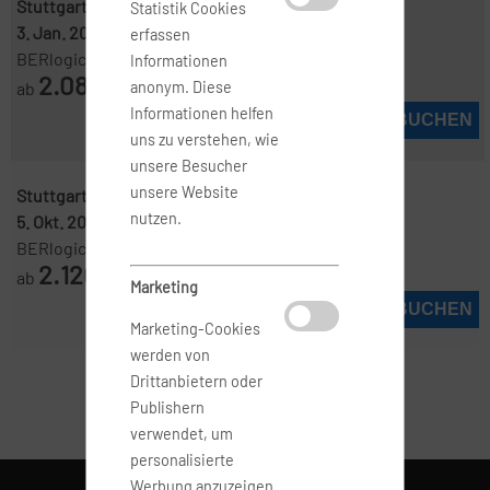
Stuttgart ( STR )
-
Brisbane ( BNE )
Statistik Cookies
3. Jan. 2027
-
25. Jan. 2027
erfassen
BERlogic
Informationen
2.083
ab
€
anonym. Diese
Informationen helfen
JETZT BUCHEN
uns zu verstehen, wie
unsere Besucher
unsere Website
Stuttgart ( STR )
-
Brisbane ( BNE )
nutzen.
5. Okt. 2026
-
12. Okt. 2026
BERlogic
2.120
ab
€
Marketing
JETZT BUCHEN
Marketing-Cookies
werden von
Drittanbietern oder
Publishern
verwendet, um
personalisierte
Werbung anzuzeigen.