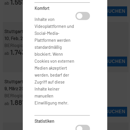
1.551
ab
€
Komfort
JETZT BUCHEN
Inhalte von
Videoplattformen und
Stuttgart ( STR )
-
Brisbane ( BNE )
Social-Media-
10. Feb. 2027
-
10. März 2027
Plattformen werden
BERlogic
standardmäßig
1.743
ab
€
blockiert. Wenn
Cookies von externen
JETZT BUCHEN
Medien akzeptiert
werden, bedarf der
Stuttgart ( STR )
-
Brisbane ( BNE )
Zugriff auf diese
9. März 2027
-
1. Apr. 2027
Inhalte keiner
BERlogic
manuellen
1.881
ab
€
Einwilligung mehr.
JETZT BUCHEN
Statistiken