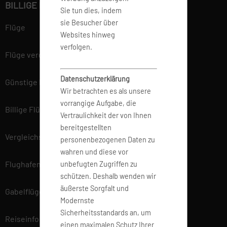
BILLIGE FLÜGE BUCHEN
Sie tun dies, indem
sie Besucher über
Flüge
Websites hinweg
verfolgen.
Flüge vergleichen
Datenschutzerklärung
Günstige Flüge
Wir betrachten es als unsere
vorrangige Aufgabe, die
Billige Flüge
Vertraulichkeit der von Ihnen
bereitgestellten
Vergleichsportal
personenbezogenen Daten zu
wahren und diese vor
Flughafen Informationen
unbefugten Zugriffen zu
schützen. Deshalb wenden wir
äußerste Sorgfalt und
Gabelflüge
Modernste
Sicherheitsstandards an, um
Reiseinfo
einen maximalen Schutz Ihrer