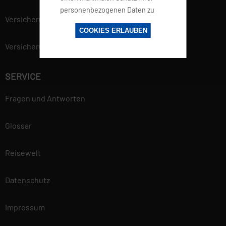
personenbezogenen Daten zu
Versicherung
gewährleisten. Mehr
COOKIES ERLAUBEN
Informationen findest du in
Versicherungsvertrag widerrufen
unserer
Datenschutzerklärung.
SERVICE
Fragen und Antworten
Glossar
Reisewelt
Datenschutz
Impressum