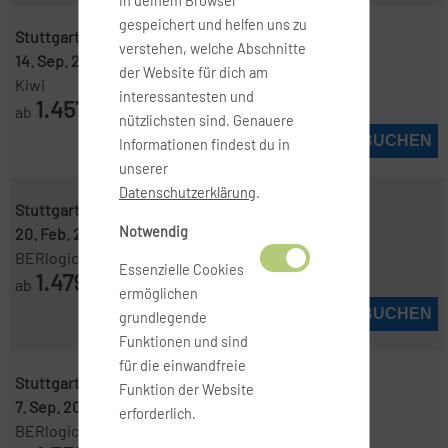
in deinem Browser
gespeichert und helfen uns zu
Stuttgart ( STR )
-
Brisbane ( BNE )
verstehen, welche Abschnitte
14. Sep. 2026
-
20. Sep. 2026
der Website für dich am
Kiwi
interessantesten und
1.457
ab
€
nützlichsten sind. Genauere
JETZT BUCHEN
Informationen findest du in
unserer
Datenschutzerklärung
.
Stuttgart ( STR )
-
Brisbane ( BNE )
Notwendig
20. Feb. 2027
-
6. März 2027
BERlogic
Essenzielle Cookies
1.479
ab
€
ermöglichen
JETZT BUCHEN
grundlegende
Funktionen und sind
für die einwandfreie
Stuttgart ( STR )
-
Brisbane ( BNE )
Funktion der Website
7. Sep. 2026
-
14. Sep. 2026
erforderlich.
BERlogic